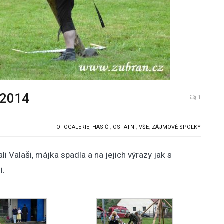
 2014
1
FOTOGALERIE
,
HASIČI
,
OSTATNÍ
,
VŠE
,
ZÁJMOVÉ SPOLKY
i Valaši, májka spadla a na jejich výrazy jak s
i.