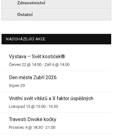
Zdravotnictví
Ostatní
NADCHÁZEJÍCÍ AKCE
Výstava – Svět kostiček®
Červen 22 @ 14.00
-
Září 6 @ 14.00
Den města Zubří 2026
Srpen 29
Vnitřní svět vítězů a X faktor úspěšných
Listopad 15 @ 15.00
-
16.30
Travesti Divoké kočky
Prosinec 4 @ 18.30
-
21.00