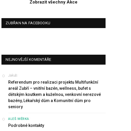
Zobrazit všechny Akce
ZUBŘAN NA FACEBOOKU
NEJNOVĚJŠÍ KOMENTÁŘE
Jakub
:
Referendum pro realizaci projektu Multifunkční
areál Zubří – vnitřní bazén, wellness, bufet s
dětským koutkem a kuželnou, venkovní nerezové
bazény, Lékařský dům a Komunitní dům pro
seniory
:
ALEŠ MĚRKA
Podrobné kontakty