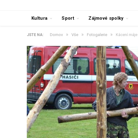
Kultura
Sport
Zájmové spolky
»
»
»
Domov
Vše
Fotogalerie
Kácení máje
JSTE NA: