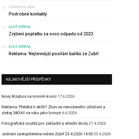
Onderkova Jana
:
Podrobné kontakty
:
ALEŠ MĚRKA
Zvýšení poplatku za svoz odpadu od 2023
:
ALEŠ MĚRKA
Reklama: Nejlevnější posílání balíků ze Zubří
NEJNOVĚJŠÍ PŘÍSPĚVKY
Nový Alzabox na Horním konci
17.6.2026
Reklama: Přetéká ti skříň? Zbav se nenošeného oblečení a
získej 380 Kč na ruku jako bonus!
6.6.2026
Fotografická soutěž pro základní a střední školy
27.4.2026
Jednání zastupitelstva města Zubří 23.4.2026 14:00
23.4.2026