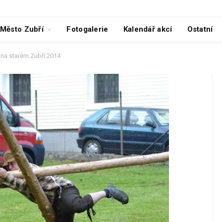
Město Zubří
Fotogalerie
Kalendář akcí
Ostatní
 na starém Zubří 2014