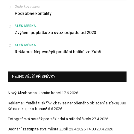
Onderkova Jana
:
Podrobné kontakty
:
ALEŠ MĚRKA
Zvýšení poplatku za svoz odpadu od 2023
:
ALEŠ MĚRKA
Reklama: Nejlevnější posílání balíků ze Zubří
NEJNOVĚJŠÍ PŘÍSPĚVKY
Nový Alzabox na Horním konci
17.6.2026
Reklama: Přetéká ti skříň? Zbav se nenošeného oblečení a získej 380
Kč na ruku jako bonus!
6.6.2026
Fotografická soutěž pro základní a střední školy
27.4.2026
Jednání zastupitelstva města Zubří 23.4.2026 14:00
23.4.2026