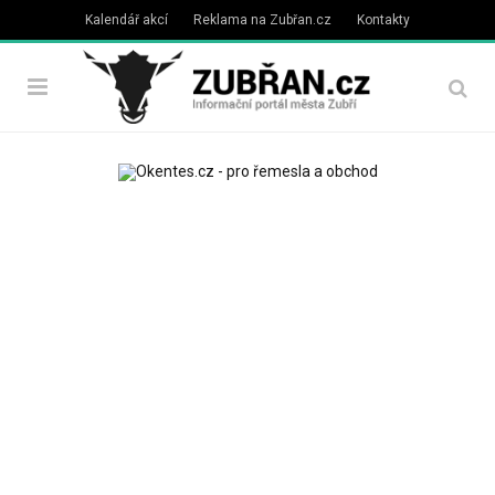
Kalendář akcí
Reklama na Zubřan.cz
Kontakty