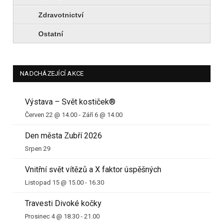
Zdravotnictví
Ostatní
NADCHÁZEJÍCÍ AKCE
Výstava – Svět kostiček®
Červen 22 @ 14.00
-
Září 6 @ 14.00
Den města Zubří 2026
Srpen 29
Vnitřní svět vítězů a X faktor úspěšných
Listopad 15 @ 15.00
-
16.30
Travesti Divoké kočky
Prosinec 4 @ 18.30
-
21.00