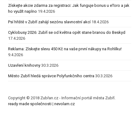
Získejte akcie zdarma za registraci: Jak funguje bonus u eToro a jak
ho využít naplno
19.4.2026
Psí hřiště v Zubří zahájí sezónu slavnostní akcí
18.4.2026
Cyklobusy 2026: Zubří se od května opět stane branou do Beskyd
17.4.2026
Reklama: Získejte slevu 450 Kč na vaše první nákupy na Rohlíku!
9.4.2026
Uzavření knihovny
30.3.2026
Město Zubří hledá správce Polyfunkčního centra
30.3.2026
Copyright © 2018 Zubřan.cz - Informační portál města Zubří.
ready made společnosti
|
nevolam.cz