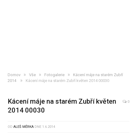
»
»
»
Domov
Vše
Fotogalerie
Kácení máje na starém Zubří
»
2014
Kácení máje na starém Zubří květen 2014 00030
Kácení máje na starém Zubří květen
0
2014 00030
OD
ALEŠ MĚRKA
DNE
1.6.2014