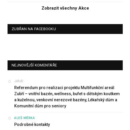
Zobrazit všechny Akce
ZUBŘAN NA FACEBOOKU
NEJNOVĚJŠÍ KOMENTÁŘE
Jakub
:
Referendum pro realizaci projektu Multifunkční areál
Zubří – vnitřní bazén, wellness, bufet s dětským koutkem
a kuželnou, venkovní nerezové bazény, Lékařský dům a
Komunitní dům pro seniory
:
ALEŠ MĚRKA
Podrobné kontakty