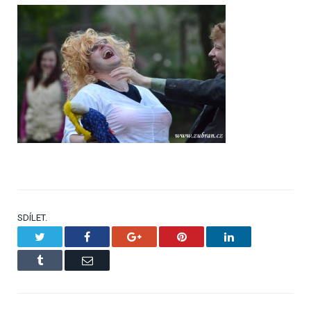
SDÍLET.
Twitter
Facebook
Google+
Pinterest
LinkedIn
Tumblr
Email