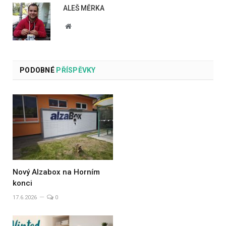
ALEŠ MĚRKA
Website
PODOBNÉ
PŘÍSPĚVKY
Nový Alzabox na Horním
konci
17.6.2026
0