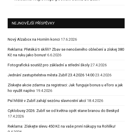
NEJNOVĚJŠÍ PŘÍSPĚVKY
Nový Alzabox na Horním konci
17.6.2026
Reklama: Přetéká ti skříň? Zbav se nenošeného oblečení a získej 380
Kč na ruku jako bonus!
6.6.2026
Fotografická soutěž pro základní a střední školy
27.4.2026
Jednání zastupitelstva města Zubří 23.4.2026 14:00
23.4.2026
Získejte akcie zdarma za registraci: Jak funguje bonus u eToro a jak
ho využít naplno
19.4.2026
Psí hřiště v Zubří zahájí sezónu slavnostní akcí
18.4.2026
Cyklobusy 2026: Zubří se od května opět stane branou do Beskyd
17.4.2026
Reklama: Získejte slevu 450 Kč na vaše první nákupy na Rohlíku!
9.4.2026