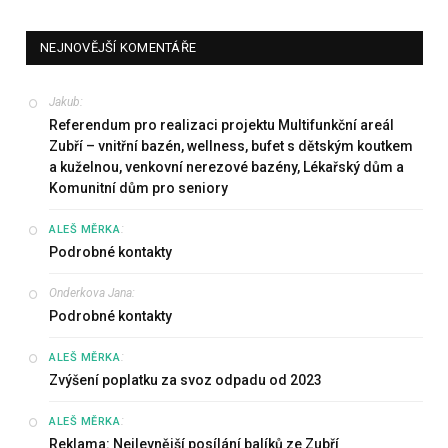
NEJNOVĚJŠÍ KOMENTÁŘE
Jakub
:
Referendum pro realizaci projektu Multifunkční areál
Zubří – vnitřní bazén, wellness, bufet s dětským koutkem
a kuželnou, venkovní nerezové bazény, Lékařský dům a
Komunitní dům pro seniory
:
ALEŠ MĚRKA
Podrobné kontakty
Onderkova Jana
:
Podrobné kontakty
:
ALEŠ MĚRKA
Zvýšení poplatku za svoz odpadu od 2023
:
ALEŠ MĚRKA
Reklama: Nejlevnější posílání balíků ze Zubří