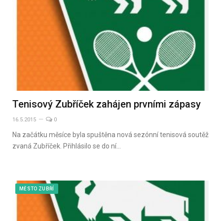
Tenisový Zubříček zahájen prvními zápasy
16.5.2015
0
Na začátku měsíce byla spuštěna nová sezónní tenisová soutěž
zvaná Zubříček. Přihlásilo se do ní…
MĚSTO ZUBŘÍ