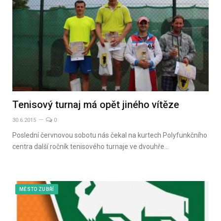
Tenisový turnaj má opět jiného vítěze
30.6.2015
0
Poslední červnovou sobotu nás čekal na kurtech Polyfunkčního
centra další ročník tenisového turnaje ve dvouhře…
MĚSTO ZUBŘÍ