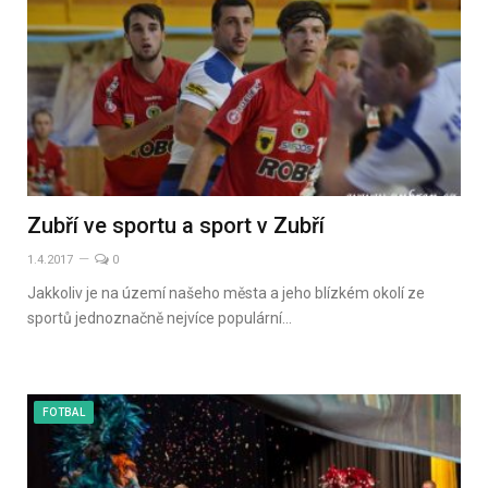
Zubří ve sportu a sport v Zubří
1.4.2017
0
Jakkoliv je na území našeho města a jeho blízkém okolí ze
sportů jednoznačně nejvíce populární…
FOTBAL