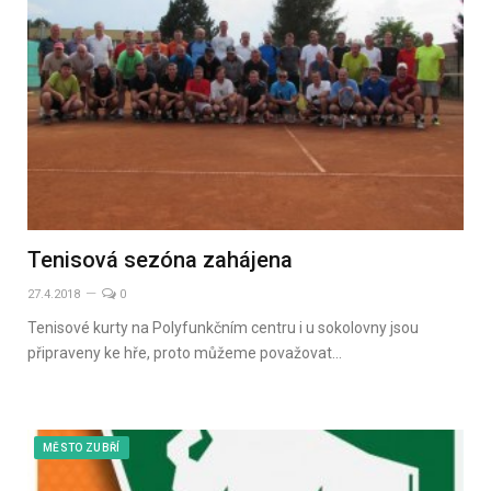
Tenisová sezóna zahájena
27.4.2018
0
Tenisové kurty na Polyfunkčním centru i u sokolovny jsou
připraveny ke hře, proto můžeme považovat…
MĚSTO ZUBŘÍ