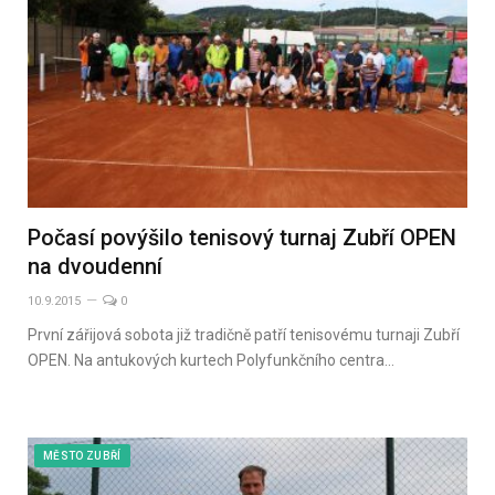
Počasí povýšilo tenisový turnaj Zubří OPEN
na dvoudenní
10.9.2015
0
První zářijová sobota již tradičně patří tenisovému turnaji Zubří
OPEN. Na antukových kurtech Polyfunkčního centra…
MĚSTO ZUBŘÍ