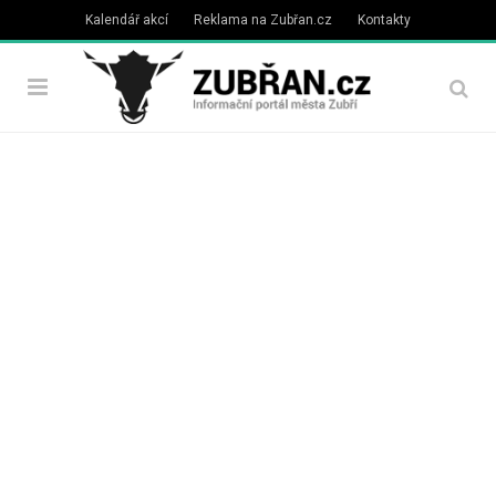
Kalendář akcí
Reklama na Zubřan.cz
Kontakty