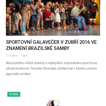
SPORTOVNÍ GALAVEČER V ZUBŘÍ 2016 VE
ZNAMENÍ BRAZILSKÉ SAMBY
11.4.2016
0
Absolutního vítěze ankety o nejlepšího zuberského sportovce,
ultramaratonce Tomáše Štveráka, obdaroval v závěru večera
japonský umělec…
FOTBAL