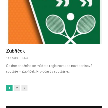
Zubříček
12.4.2015
0
Od dne dnešního se můžete registrovat do nové tenisové
soutěže – Zubříček. Pro účast v soutěži je…
Další
1
2