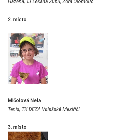
Házená, TJ Lesana Zubří, Zora Olomouc
2. místo
Mičolová Nela
Tenis, TK DEZA Valašské Meziříčí
3. místo