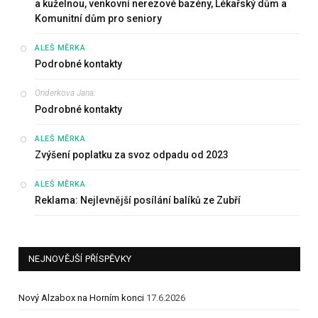
a kuželnou, venkovní nerezové bazény, Lékařský dům a
Komunitní dům pro seniory
:
ALEŠ MĚRKA
Podrobné kontakty
Onderkova Jana
:
Podrobné kontakty
:
ALEŠ MĚRKA
Zvýšení poplatku za svoz odpadu od 2023
:
ALEŠ MĚRKA
Reklama: Nejlevnější posílání balíků ze Zubří
NEJNOVĚJŠÍ PŘÍSPĚVKY
Nový Alzabox na Horním konci
17.6.2026