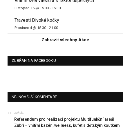
Vnitřní svět vítězů a X faktor úspěšných
Listopad 15 @ 15.00
-
16.30
Travesti Divoké kočky
Prosinec 4 @ 18.30
-
21.00
Zobrazit všechny Akce
ZUBŘAN NA FACEBOOKU
NEJNOVĚJŠÍ KOMENTÁŘE
Jakub
:
Referendum pro realizaci projektu Multifunkční areál
Zubří – vnitřní bazén, wellness, bufet s dětským koutkem