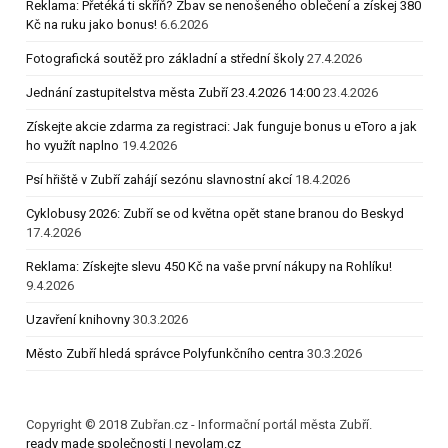
Reklama: Přetéká ti skříň? Zbav se nenošeného oblečení a získej 380
Kč na ruku jako bonus!
6.6.2026
Fotografická soutěž pro základní a střední školy
27.4.2026
Jednání zastupitelstva města Zubří 23.4.2026 14:00
23.4.2026
Získejte akcie zdarma za registraci: Jak funguje bonus u eToro a jak
ho využít naplno
19.4.2026
Psí hřiště v Zubří zahájí sezónu slavnostní akcí
18.4.2026
Cyklobusy 2026: Zubří se od května opět stane branou do Beskyd
17.4.2026
Reklama: Získejte slevu 450 Kč na vaše první nákupy na Rohlíku!
9.4.2026
Uzavření knihovny
30.3.2026
Město Zubří hledá správce Polyfunkčního centra
30.3.2026
Copyright © 2018 Zubřan.cz - Informační portál města Zubří.
ready made společnosti
|
nevolam.cz