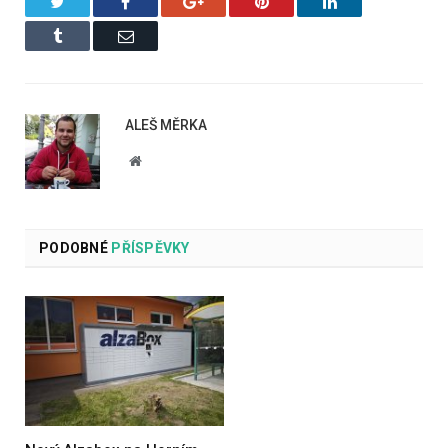
Twitter
Facebook
Google+
Pinterest
LinkedIn
Tumblr
Email
ALEŠ MĚRKA
Website
PODOBNÉ
PŘÍSPĚVKY