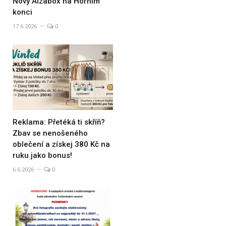
Nový Alzabox na Horním
konci
17.6.2026
0
Reklama: Přetéká ti skříň?
Zbav se nenošeného
oblečení a získej 380 Kč na
ruku jako bonus!
6.6.2026
0