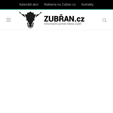
Kalendář akcí
Reklama na Zubřan.cz
Kontakty