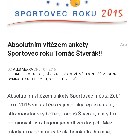
Absolutním vítězem ankety
0
Sportovec roku Tomáš Štverák!!
OD
ALEŠ MĚRKA
DNE
10.4.2016
FOTBAL
,
FOTOGALERIE
,
HÁZENÁ
,
JEZDECTVÍ
,
MĚSTO ZUBŘÍ
,
MODERNÍ
GYMNASTIKA
,
ODDÍLY TJ
,
SPORT
,
TENIS
,
VŠE
Absolutním vítězem ankety Sportovec města Zubří
roku 2015 se stal český juniorský reprezentant,
ultramaratónský běžec, Tomáš Štverák, který tak
dominoval i v kategorii jednotlivci dospělí. Mezi
mladými nadějemi zvítězila brankářka házené,