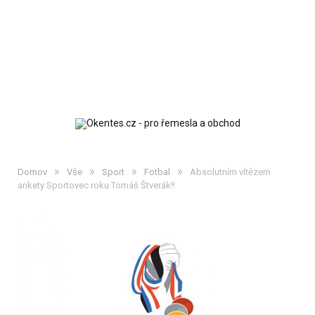
»
»
»
»
Domov
Vše
Sport
Fotbal
Absolutním vítězem
ankety Sportovec roku Tomáš Štverák!!