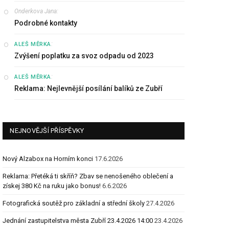
Onderkova Jana
:
Podrobné kontakty
:
ALEŠ MĚRKA
Zvýšení poplatku za svoz odpadu od 2023
:
ALEŠ MĚRKA
Reklama: Nejlevnější posílání balíků ze Zubří
NEJNOVĚJŠÍ PŘÍSPĚVKY
Nový Alzabox na Horním konci
17.6.2026
Reklama: Přetéká ti skříň? Zbav se nenošeného oblečení a
získej 380 Kč na ruku jako bonus!
6.6.2026
Fotografická soutěž pro základní a střední školy
27.4.2026
Jednání zastupitelstva města Zubří 23.4.2026 14:00
23.4.2026