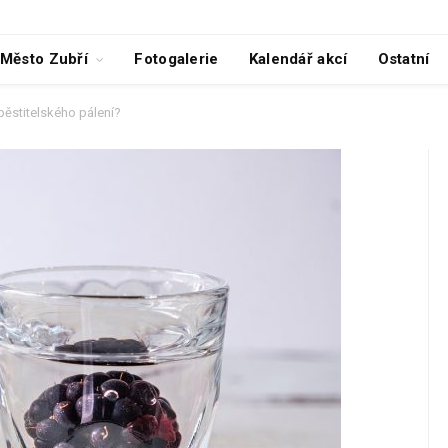
Město Zubří
Fotogalerie
Kalendář akcí
Ostatní
 pěstitelského pálení?