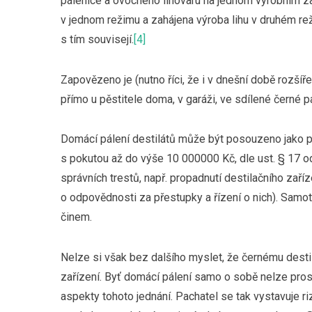
pálenice a ovocného lihovaru na jednom výrobním za
v jednom režimu a zahájena výroba lihu v druhém rež
s tím souvisejí.
[4]
Zapovězeno je (nutno říci, že i v dnešní době rozšíř
přímo u pěstitele doma, v garáži, ve sdílené černé 
Domácí pálení destilátů může být posouzeno jako pře
s pokutou až do výše 10 000000 Kč, dle ust. § 17 ods
správních trestů, např. propadnutí destilačního zaří
o odpovědnosti za přestupky a řízení o nich). Samot
činem.
Nelze si však bez dalšího myslet, že černému destil
zařízení. Byť domácí pálení samo o sobě nelze prost
aspekty tohoto jednání. Pachatel se tak vystavuje riz