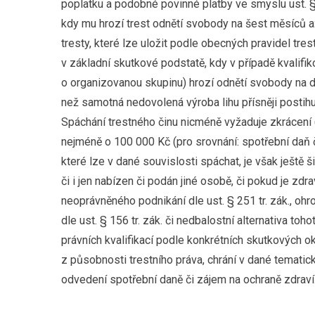
poplatku a podobné povinné platby ve smyslu ust. § 
kdy mu hrozí trest odnětí svobody na šest měsíců až t
tresty, které lze uložit podle obecných pravidel tres
v základní skutkové podstatě, kdy v případě kvalifi
o organizovanou skupinu) hrozí odnětí svobody na d
než samotná nedovolená výroba lihu přísněji postihu
Spáchání trestného činu nicméně vyžaduje zkrácení 
nejméně o 100 000 Kč (pro srovnání: spotřební daň č
které lze v dané souvislosti spáchat, je však ještě š
či i jen nabízen či podán jiné osobě, či pokud je zd
neoprávněného podnikání dle ust. § 251 tr. zák., oh
dle ust. § 156 tr. zák. či nedbalostní alternativa toho
právních kvalifikací podle konkrétních skutkových o
z působnosti trestního práva, chrání v dané tematic
odvedení spotřební daně či zájem na ochraně zdraví