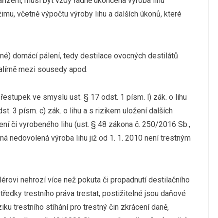
řízení, musí být vždy řádně ukončena výroba lihu
imu, včetně výpočtu výroby lihu a dalších úkonů, které
ené) domácí pálení, tedy destilace ovocných destilátů
palírně mezi sousedy apod.
stupek ve smyslu ust. § 17 odst. 1 písm. l) zák. o lihu
t. 3 písm. c) zák. o lihu a s rizikem uložení dalších
zení či vyrobeného lihu (ust. § 48 zákona č. 250/2016 Sb.,
ná nedovolená výroba lihu již od 1. 1. 2010 není trestným
érovi nehrozí více než pokuta či propadnutí destilačního
ředky trestního práva trestat, postižitelné jsou daňové
iku trestního stíhání pro trestný čin zkrácení daně,