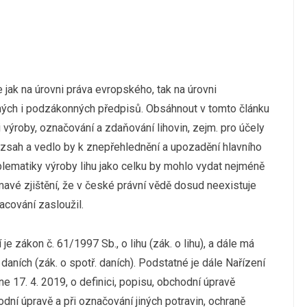
jak na úrovni práva evropského, tak na úrovni
ch i podzákonných předpisů. Obsáhnout v tomto článku
 výroby, označování a zdaňování lihovin, zejm. pro účely
ozsah a vedlo by k znepřehlednění a upozadění hlavního
blematiky výroby lihu jako celku by mohlo vydat nejméně
mavé zjištění, že v české právní vědě dosud neexistuje
acování zasloužil.
e zákon č. 61/1997 Sb., o lihu (zák. o lihu), a dále má
aních (zák. o spotř. daních). Podstatné je dále Nařízení
17. 4. 2019, o definici, popisu, obchodní úpravě
odní úpravě a při označování jiných potravin, ochraně