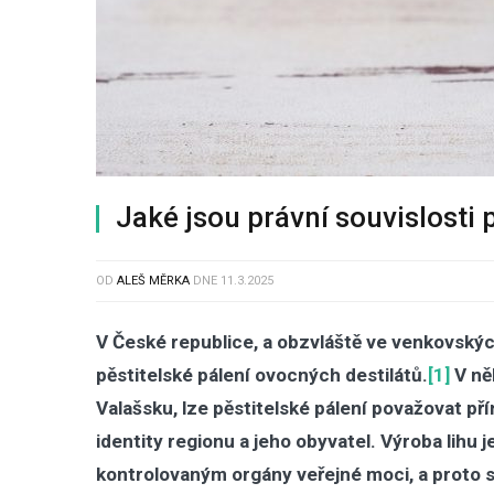
Jaké jsou právní souvislosti 
OD
ALEŠ MĚRKA
DNE
11.3.2025
V České republice, a obzvláště ve venkovský
pěstitelské pálení ovocných destilátů.
[1]
V ně
Valašsku, lze pěstitelské pálení považovat př
identity regionu a jeho obyvatel. Výroba lihu
kontrolovaným orgány veřejné moci, a proto se