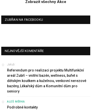
Zobrazit všechny Akce
ZUBŘAN NA FACEBOOKU
NEJNOVĚJŠÍ KOMENTÁŘE
Jakub
:
Referendum pro realizaci projektu Multifunkční
areál Zubří – vnitřní bazén, wellness, bufet s
dětským koutkem a kuželnou, venkovní nerezové
bazény, Lékařský dům a Komunitní dům pro
seniory
:
ALEŠ MĚRKA
Podrobné kontakty