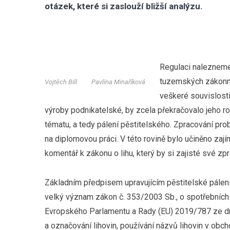
otázek, které si zaslouží bližší analýzu.
Regulaci nalezneme 
tuzemských zákonný
Vojtěch Bill
Pavlína Minaříková
veškeré souvislosti
výroby podnikatelské, by zcela překračovalo jeho r
tématu, a tedy pálení pěstitelského. Zpracování pro
na diplomovou práci. V této rovině bylo učiněno zají
komentář k zákonu o lihu, který by si zajisté své zpr
Základním předpisem upravujícím pěstitelské pálení j
velký význam zákon č. 353/2003 Sb., o spotřebních d
Evropského Parlamentu a Rady (EU) 2019/787 ze dne 
a označování lihovin, používání názvů lihovin v obch