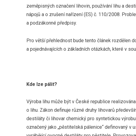
zeměpisných označení lihovin, používání lihu a des
nápojů a o zrušení nařízení (ES) č. 110/2008. Probl
a podzákonné předpisy.
Pro větší přehlednost bude tento článek rozdělen d
a pojednávajících o základních otázkách, které v sou
Kde lze pá
lit?
Výroba lihu může být v České republice realizována vý
o lihu. Zákon definuje různé druhy lihovarů především
destiláty či lihovar chemický pro syntetickou výrobu 
označený jako „pěstitelská pálenice“ definovaný v ust
vyrábějící ovocné destiláty pro pěstitele. Provozov