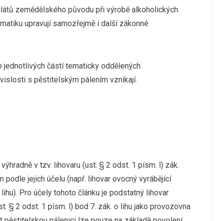
tilátů zemědělského původu při výrobě alkoholických
ematiku upravují samozřejmě i další zákonné
o jednotlivých částí tematicky oddělených
vislosti s pěstitelským pálením vznikají.
hradně v tzv. lihovaru (ust. § 2 odst. 1 písm. l) zák.
 podle jejich účelu (např. lihovar ovocný vyrábějící
lihu). Pro účely tohoto článku je podstatný lihovar
. § 2 odst. 1 písm. l) bod 7. zák. o lihu jako provozovna
at pěstitelskou pálenici lze pouze na základě povolení