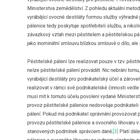
Ministerstva zemědělství. Z pohledu aktuální metod
vyrábějící ovocné destiláty formou služby výhradně 
pálenice tedy poskytuje spotřebiteli službu, a nikol
závazkový vztah mezi pěstitelem a pěstitelskou pál
jako inominátní smlouvu blízkou smlouvě o dílo, ale 
Pěstitelské pálení lze realizovat pouze v tzv. pěstite
nelze pěstitelské pálení provádět. Nic nebrání tomu
vyrábějící destiláty pro podnikatelský účel a zárov
realizovat v rámci své podnikatelské činnosti vedle 
musí mít k tomuto účelu povolení vydané Ministers
provoz pěstitelské pálenice nedovoluje podnikatel
pálení. Pokud má podnikatel oprávnění provozovat pěs
provozu pěstitelské pálenice a ovocného lihovaru v
stanovených podmínek správcem daně.
[3]
Platí dále