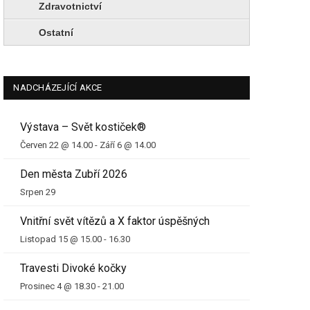
Zdravotnictví
Ostatní
NADCHÁZEJÍCÍ AKCE
Výstava – Svět kostiček®
Červen 22 @ 14.00
-
Září 6 @ 14.00
Den města Zubří 2026
Srpen 29
Vnitřní svět vítězů a X faktor úspěšných
Listopad 15 @ 15.00
-
16.30
Travesti Divoké kočky
Prosinec 4 @ 18.30
-
21.00