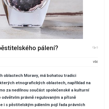
pěstitelského pálení?
0
VŠE
ch oblastech Moravy, má bohatou tradici
kterých etnografických oblastech, například na
ímo za nedílnou součást společenské a kulturní
 je odvětvím právně regulovaným a přísně
 i s pěstitelským pálením pojí řada právních