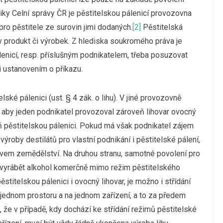
iky Celní správy ČR je pěstitelskou pálenicí provozovna
pro pěstitele ze surovin jimi dodaných.
[2]
Pěstitelská
iv produkt či výrobek. Z hlediska soukromého práva je
enicí, resp. příslušným podnikatelem, třeba posuzovat
i ustanovením o příkazu.
lské pálenici (ust. § 4 zák. o lihu). V jiné provozovně
, aby jeden podnikatel provozoval zároveň lihovar ovocný
eň pěstitelskou pálenici. Pokud má však podnikatel zájem
výroby destilátů pro vlastní podnikání i pěstitelské pálení,
tvem zemědělství. Na druhou stranu, samotné povolení pro
i vyrábět alkohol komerčně mimo režim pěstitelského
titelskou pálenici i ovocný lihovar, je možno i střídání
 jednom prostoru a na jednom zařízení, a to za předem
, že v případě, kdy dochází ke střídání režimů pěstitelské