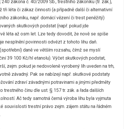
240 zákona č. 40/2009 Sb., trestního zákoníku (tr. zák.),
ři léta či zákaz činnosti (a případně další či alternativní
tního zákoníku, např. domácí vězení či trest peněžitý)
kovaných skutkových podstat (např. pokud jde
vě léta až osm let. Lze tedy dovodit, že nově se spíše
je nesplnění povinnosti odvézt z tohoto lihu daň.
(spotřební) daně ve větším rozsahu, čímž se myslí
iní 39 100 Kč/hl etanolu). Výčet skutkových podstat,
irší, zejm. pokud je nedovoleně vyrobený líh uveden na trh,
ravotně závadný. Pak se nabízejí např. skutkové podstaty
rožování zdraví závadnými potravinami a jinými předměty
to trestného činu dle ust. § 157 tr. zák. a řada dalších
kolností. Ač tedy samotná černá výroba lihu byla vyjmuta
ké souvislosti trestní právo zejm. zájem státu na řádném
.