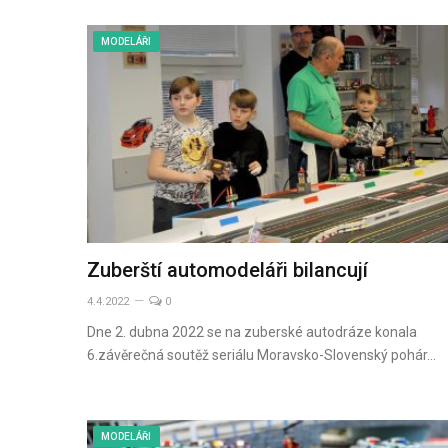
MODELÁŘI
Zuberští automodeláři bilancují
4.4.2022
0
Dne 2. dubna 2022 se na zuberské autodráze konala
6.závěrečná soutěž seriálu Moravsko-Slovenský pohár…
MODELÁŘI