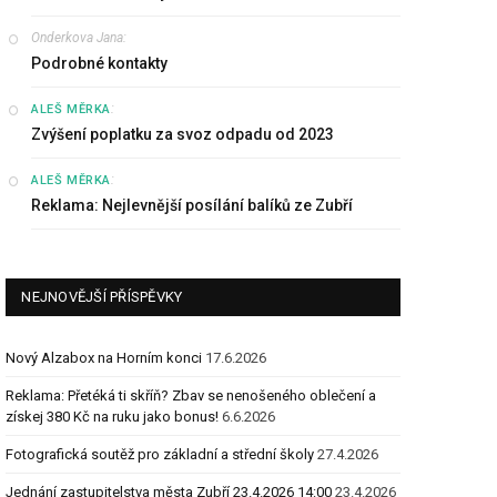
Onderkova Jana
:
Podrobné kontakty
:
ALEŠ MĚRKA
Zvýšení poplatku za svoz odpadu od 2023
:
ALEŠ MĚRKA
Reklama: Nejlevnější posílání balíků ze Zubří
NEJNOVĚJŠÍ PŘÍSPĚVKY
Nový Alzabox na Horním konci
17.6.2026
Reklama: Přetéká ti skříň? Zbav se nenošeného oblečení a
získej 380 Kč na ruku jako bonus!
6.6.2026
Fotografická soutěž pro základní a střední školy
27.4.2026
Jednání zastupitelstva města Zubří 23.4.2026 14:00
23.4.2026