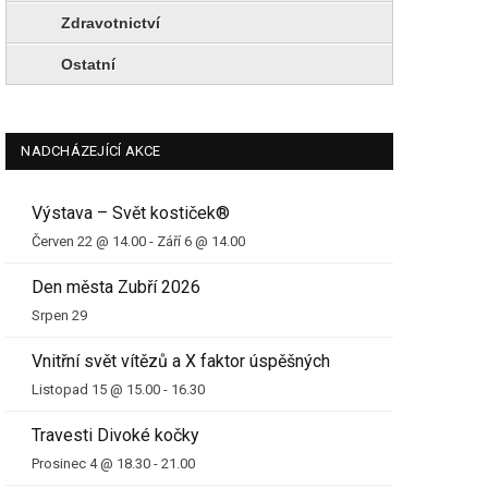
Zdravotnictví
Ostatní
NADCHÁZEJÍCÍ AKCE
Výstava – Svět kostiček®
Červen 22 @ 14.00
-
Září 6 @ 14.00
Den města Zubří 2026
Srpen 29
Vnitřní svět vítězů a X faktor úspěšných
Listopad 15 @ 15.00
-
16.30
Travesti Divoké kočky
Prosinec 4 @ 18.30
-
21.00