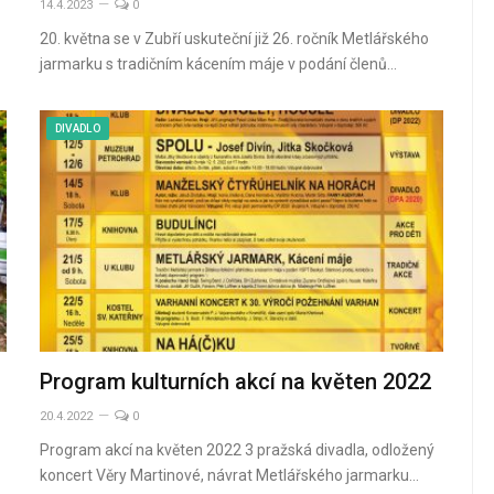
14.4.2023
0
20. května se v Zubří uskuteční již 26. ročník Metlářského
jarmarku s tradičním kácením máje v podání členů…
DIVADLO
Program kulturních akcí na květen 2022
20.4.2022
0
Program akcí na květen 2022 3 pražská divadla, odložený
koncert Věry Martinové, návrat Metlářského jarmarku…