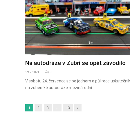
Na autodráze v Zubří se opět závodilo
29.7.2021
0
V sobotu 24. července se po jednom a půl roce uskutečnil
na zuberské autodráze mezinárodní…
Další
1
2
3
…
13