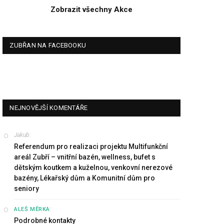
Zobrazit všechny Akce
ZUBŘAN NA FACEBOOKU
NEJNOVĚJŠÍ KOMENTÁŘE
Jakub
:
Referendum pro realizaci projektu Multifunkční
areál Zubří – vnitřní bazén, wellness, bufet s
dětským koutkem a kuželnou, venkovní nerezové
bazény, Lékařský dům a Komunitní dům pro
seniory
:
ALEŠ MĚRKA
Podrobné kontakty