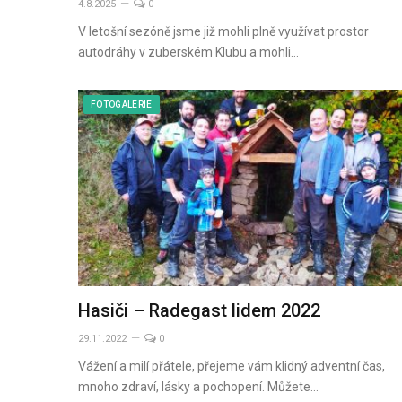
4.8.2025
0
V letošní sezóně jsme již mohli plně využívat prostor
autodráhy v zuberském Klubu a mohli…
FOTOGALERIE
Hasiči – Radegast lidem 2022
29.11.2022
0
Vážení a milí přátele, přejeme vám klidný adventní čas,
mnoho zdraví, lásky a pochopení. Můžete…