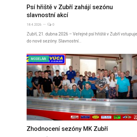
Psí hřiště v Zubří zahájí sezónu
slavnostní akcí
18.4.2026
0
Zubří, 21. dubna 2026 – Veřejné psí hřiště v Zubří vstupuj
do nové sezóny. Slavnostní…
MODELÁŘI
Zhodnocení sezóny MK Zubří