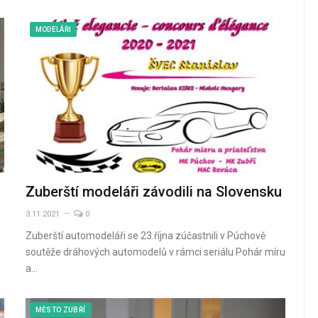
MODELÁŘI
Zuberští modeláři závodili na Slovensku
3.11.2021
0
Zuberští automodeláři se 23.října zúčastnili v Púchově
soutěže dráhových automodelů v rámci seriálu Pohár míru
a…
MĚSTO ZUBŘÍ