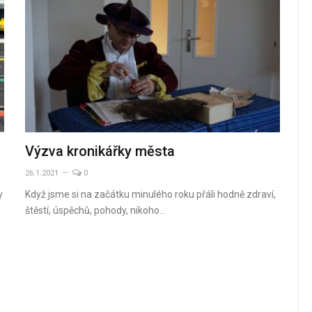
Výzva kronikářky města
26.1.2021
0
y
Když jsme si na začátku minulého roku přáli hodně zdraví,
štěstí, úspěchů, pohody, nikoho…