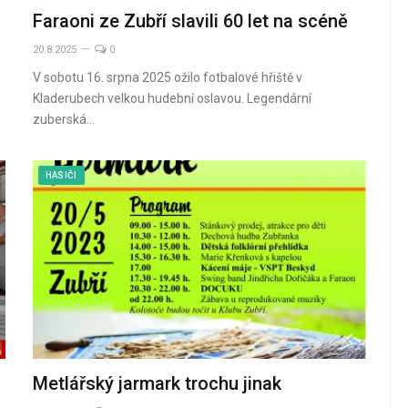
Faraoni ze Zubří slavili 60 let na scéně
20.8.2025
0
V sobotu 16. srpna 2025 ožilo fotbalové hřiště v
Kladerubech velkou hudební oslavou. Legendární
e
zuberská…
HASIČI
Metlářský jarmark trochu jinak