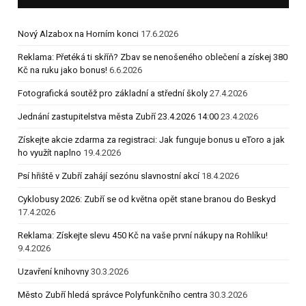
Nový Alzabox na Horním konci
17.6.2026
Reklama: Přetéká ti skříň? Zbav se nenošeného oblečení a získej 380
Kč na ruku jako bonus!
6.6.2026
Fotografická soutěž pro základní a střední školy
27.4.2026
Jednání zastupitelstva města Zubří 23.4.2026 14:00
23.4.2026
Získejte akcie zdarma za registraci: Jak funguje bonus u eToro a jak
ho využít naplno
19.4.2026
Psí hřiště v Zubří zahájí sezónu slavnostní akcí
18.4.2026
Cyklobusy 2026: Zubří se od května opět stane branou do Beskyd
17.4.2026
Reklama: Získejte slevu 450 Kč na vaše první nákupy na Rohlíku!
9.4.2026
Uzavření knihovny
30.3.2026
Město Zubří hledá správce Polyfunkčního centra
30.3.2026