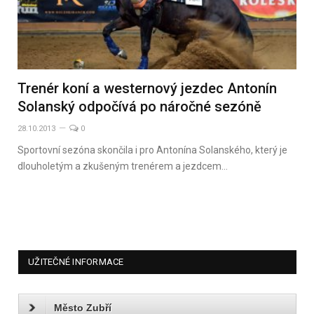
Trenér koní a westernový jezdec Antonín
Solanský odpočívá po náročné sezóně
28.10.2013
0
Sportovní sezóna skončila i pro Antonína Solanského, který je
dlouholetým a zkušeným trenérem a jezdcem…
UŽITEČNÉ INFORMACE
Město Zubří