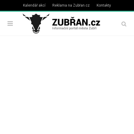
Kalendář akcí
Reklama na Zubřan.cz
Kontakty