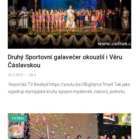
Druhý Sportovní galavečer okouzlil i Věru
Čáslavskou
25.3.2015
0
Reportáž TV Beskyd https://youtu.be/0Bg0qmz7ma4 Tak jako
vyjadřují olympijské kruhy spojení myšlenek, názorů, jednotu…
FOTBAL