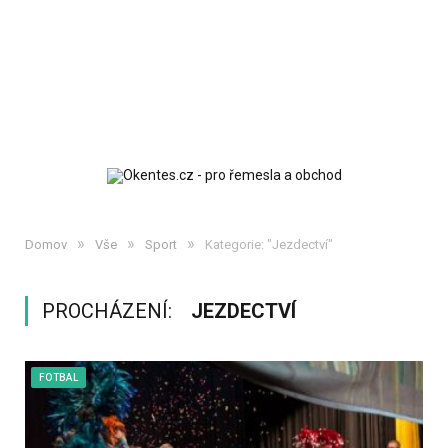
»
»
»
Domov
Vše
Sport
Kategorie: "Jezdectví"
PROCHÁZENÍ:
JEZDECTVÍ
FOTBAL