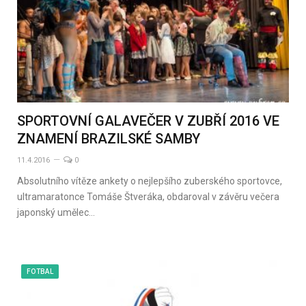
SPORTOVNÍ GALAVEČER V ZUBŘÍ 2016 VE
ZNAMENÍ BRAZILSKÉ SAMBY
11.4.2016
0
Absolutního vítěze ankety o nejlepšího zuberského sportovce,
ultramaratonce Tomáše Štveráka, obdaroval v závěru večera
japonský umělec…
FOTBAL