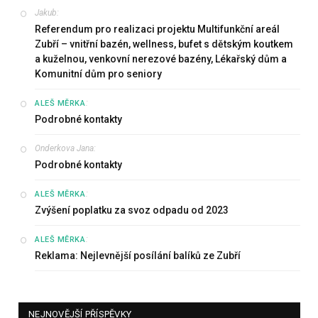
Jakub
:
Referendum pro realizaci projektu Multifunkční areál
Zubří – vnitřní bazén, wellness, bufet s dětským koutkem
a kuželnou, venkovní nerezové bazény, Lékařský dům a
Komunitní dům pro seniory
:
ALEŠ MĚRKA
Podrobné kontakty
Onderkova Jana
:
Podrobné kontakty
:
ALEŠ MĚRKA
Zvýšení poplatku za svoz odpadu od 2023
:
ALEŠ MĚRKA
Reklama: Nejlevnější posílání balíků ze Zubří
NEJNOVĚJŠÍ PŘÍSPĚVKY