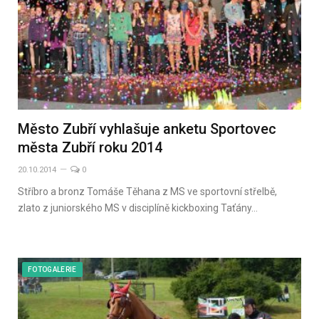
Město Zubří vyhlašuje anketu Sportovec
města Zubří roku 2014
20.10.2014
0
Stříbro a bronz Tomáše Těhana z MS ve sportovní střelbě,
zlato z juniorského MS v disciplíně kickboxing Taťány…
FOTOGALERIE