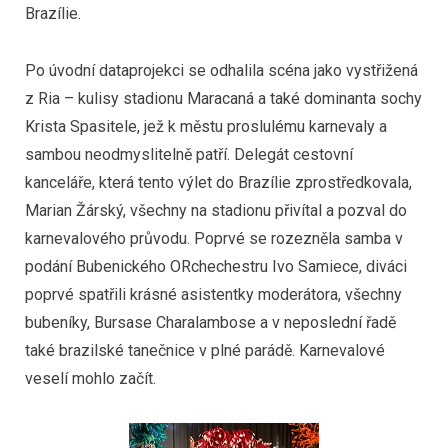
Brazílie.
Po úvodní dataprojekci se odhalila scéna jako vystřižená
z Ria – kulisy stadionu Maracaná a také dominanta sochy
Krista Spasitele, jež k městu proslulému karnevaly a
sambou neodmyslitelně patří. Delegát cestovní
kanceláře, která tento výlet do Brazílie zprostředkovala,
Marian Žárský, všechny na stadionu přivítal a pozval do
karnevalového průvodu. Poprvé se rozezněla samba v
podání Bubenického ORchechestru Ivo Samiece, diváci
poprvé spatřili krásné asistentky moderátora, všechny
bubeníky, Bursase Charalambose a v neposlední řadě
také brazilské tanečnice v plné parádě. Karnevalové
veselí mohlo začít.