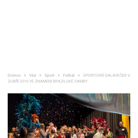
»
»
»
»
Domov
Vše
Sport
Fotbal
SPORTOVNÍ GALAVEČER V
ZUBŘÍ 2016 VE ZNAMENÍ BRAZILSKÉ SAMBY