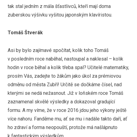
tak stal jedním z mála šťastlivců, kteří mají doma
zuberskou výšivku vyšitou japonským klavíristou.
Tomáš Štverák
Asi by bylo zajímavé spočítat, kolik toho Tomáš
v posledním roce naběhal, nastoupal a naklesal – kolik
hodin v roce běhal a kolik třeba spal? Učitelé matematiky,
prosím Vás, zadejte to žákům jako úkol za prémiovou
odměnu od města Zubří! Určitě se dočkáme čísel, nad
kterými se nedá nežasnout. Již v loňském roce Tomáš
zaznamenal skvělé výsledky a dokazoval gradující
formu. A my víme, že v roce 2016 jdou jeho výkony ještě
více nahoru. Fanděme mu, ať se mu i nadále takto daří, ať
ho zdraví a forma neopouští, protože má našlápnuto
k fantastickým výsledkům.