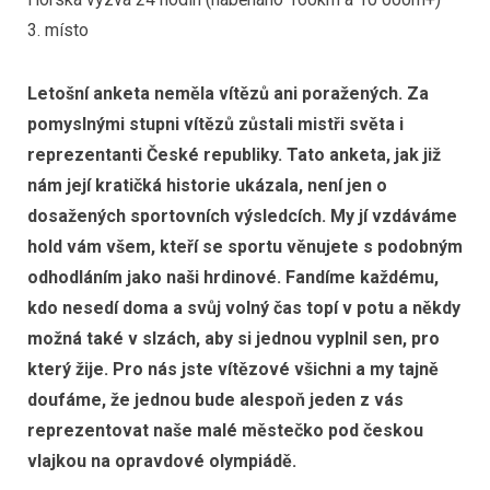
3. místo
Letošní anketa neměla vítězů ani poražených. Za
pomyslnými stupni vítězů zůstali mistři světa i
reprezentanti České republiky. Tato anketa, jak již
nám její kratičká historie ukázala, není jen o
dosažených sportovních výsledcích. My jí vzdáváme
hold vám všem, kteří se sportu věnujete s podobným
odhodláním jako naši hrdinové. Fandíme každému,
kdo nesedí doma a svůj volný čas topí v potu a někdy
možná také v slzách, aby si jednou vyplnil sen, pro
který žije. Pro nás jste vítězové všichni a my tajně
doufáme, že jednou bude alespoň jeden z vás
reprezentovat naše malé městečko pod českou
vlajkou na opravdové olympiádě.