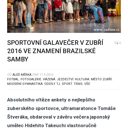
SPORTOVNÍ GALAVEČER V ZUBŘÍ
0
2016 VE ZNAMENÍ BRAZILSKÉ
SAMBY
OD
ALEŠ MĚRKA
DNE
11.4.2016
FOTBAL
,
FOTOGALERIE
,
HÁZENÁ
,
JEZDECTVÍ
,
KULTURA
,
MĚSTO ZUBŘÍ
,
MODERNÍ GYMNASTIKA
,
ODDÍLY TJ
,
SPORT
,
TENIS
,
VŠE
Absolutního vítěze ankety o nejlepšího
zuberského sportovce, ultramaratonce Tomáše
Štveráka, obdaroval v závěru večera japonský
umělec Hidehito Takeuchi vlastnoručně