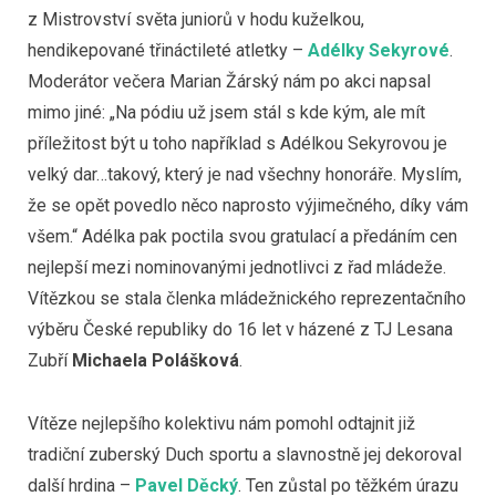
z Mistrovství světa juniorů v hodu kuželkou,
hendikepované třináctileté atletky –
Adélky Sekyrové
.
Moderátor večera Marian Žárský nám po akci napsal
mimo jiné: „Na pódiu už jsem stál s kde kým, ale mít
příležitost být u toho například s Adélkou Sekyrovou je
velký dar…takový, který je nad všechny honoráře. Myslím,
že se opět povedlo něco naprosto výjimečného, díky vám
všem.“ Adélka pak poctila svou gratulací a předáním cen
nejlepší mezi nominovanými jednotlivci z řad mládeže.
Vítězkou se stala členka mládežnického reprezentačního
výběru České republiky do 16 let v házené z TJ Lesana
Zubří
Michaela Polášková
.
Vítěze nejlepšího kolektivu nám pomohl odtajnit již
tradiční zuberský Duch sportu a slavnostně jej dekoroval
další hrdina –
Pavel Děcký
. Ten zůstal po těžkém úrazu