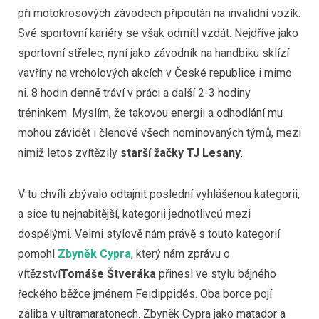
při motokrosových závodech připoután na invalidní vozík.
Své sportovní kariéry se však odmítl vzdát. Nejdříve jako
sportovní střelec, nyní jako závodník na handbiku sklízí
vavříny na vrcholových akcích v České republice i mimo
ni. 8 hodin denně tráví v práci a další 2-3 hodiny
tréninkem. Myslím, že takovou energii a odhodlání mu
mohou závidět i členové všech nominovaných týmů, mezi
nimiž letos zvítězily
starší žačky TJ Lesany
.
V tu chvíli zbývalo odtajnit poslední vyhlášenou kategorii,
a sice tu nejnabitější, kategorii jednotlivců mezi
dospělými. Velmi stylově nám právě s touto kategorií
pomohl
Zbyněk Cypra
, který nám zprávu o
vítězství
Tomáše Štveráka
přinesl ve stylu bájného
řeckého běžce jménem Feidippidés. Oba borce pojí
záliba v ultramaratonech. Zbyněk Cypra jako matador a