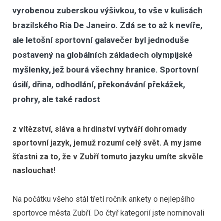
vyrobenou zuberskou výšivkou, to vše v kulisách
brazilského Ria De Janeiro. Zdá se to až k nevíře,
ale letošní sportovní galavečer byl jednoduše
postavený na globálních základech olympijské
myšlenky, jež bourá všechny hranice. Sportovní
úsilí, dřina, odhodlání, překonávání překážek,
prohry, ale také radost
z vítězství, sláva a hrdinství vytváří dohromady
sportovní jazyk, jemuž rozumí celý svět. A my jsme
šťastni za to, že v Zubří tomuto jazyku umíte skvěle
naslouchat!
Na počátku všeho stál třetí ročník ankety o nejlepšího
sportovce města Zubří. Do čtyř kategorií jste nominovali