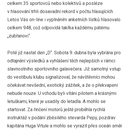
celkem 35 sportovců nebo kolektivů a posléze
v hlasování trhli dosavadní rekord v počtu hlasujících.
Letos Vás on-line i vyplněním anketních lístků hlasovalo
celkem 948, což odpovídá takřka každému pátému
„zubřanovi“.
Poté již nastal den „D“. Sobota 9. dubna byla vybrána pro
odtajnění výsledků a vyhlášení těch nejlepších v rámci
slavnostního sportovního galavečera. Již samotný vstup
do vestibulu klubu signalizoval, že návštěvníci mohou
očekávat nevšední, exotický zážitek, a že o překvapení
nebude nouze. U vchodu byli vítáni pilotem a krásnými
letuškami, které je usadily do letadla. A mohlo se
startovat. Za řinčení motorů ještě proběhla rychlá
instruktáž v podání zběsilého stevarda Pepy, pozdrav
kapitána Huga Vrtule a mohlo se vyrazit přes oceán směr