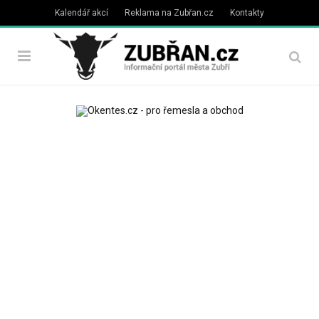
Kalendář akcí
Reklama na Zubřan.cz
Kontakty