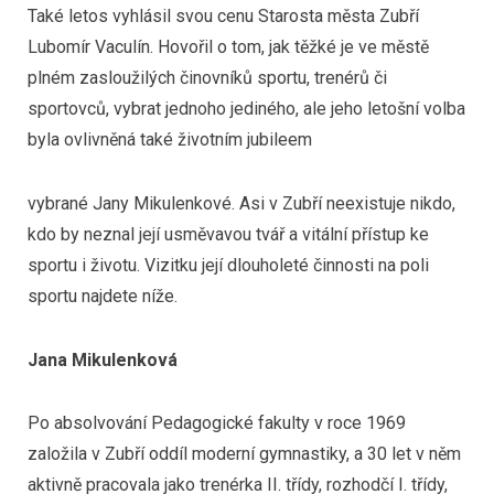
Také letos vyhlásil svou cenu Starosta města Zubří
Lubomír Vaculín. Hovořil o tom, jak těžké je ve městě
plném zasloužilých činovníků sportu, trenérů či
sportovců, vybrat jednoho jediného, ale jeho letošní volba
byla ovlivněná také životním jubileem
vybrané Jany Mikulenkové. Asi v Zubří neexistuje nikdo,
kdo by neznal její usměvavou tvář a vitální přístup ke
sportu i životu. Vizitku její dlouholeté činnosti na poli
sportu najdete níže.
Jana Mikulenková
Po absolvování Pedagogické fakulty v roce 1969
založila v Zubří oddíl moderní gymnastiky, a 30 let v něm
aktivně pracovala jako trenérka II. třídy, rozhodčí I. třídy,