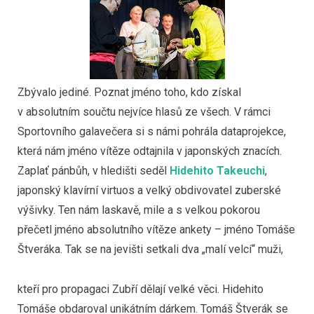
Zbývalo jediné. Poznat jméno toho, kdo získal
v absolutním součtu nejvíce hlasů ze všech. V rámci
Sportovního galavečera si s námi pohrála dataprojekce,
která nám jméno vítěze odtajnila v japonských znacích.
Zaplať pánbůh, v hledišti seděl
Hidehito Takeuchi
,
japonský klavírní virtuos a velký obdivovatel zuberské
výšivky. Ten nám laskavě, mile a s velkou pokorou
přečetl jméno absolutního vítěze ankety – jméno Tomáše
Štveráka. Tak se na jevišti setkali dva „malí velcí“ muži,
kteří pro propagaci Zubří dělají velké věci. Hidehito
Tomáše obdaroval unikátním dárkem. Tomáš Štverák se