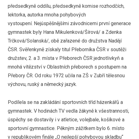
předsedkyně oddílu, předsedkyně komise rozhodčích,
lektorka, autorka mnoha pohybových
vystoupení. Nejúspěšnějšími závodnicemi první generace
gymnastek byly Hana Mikulenková/Šírová/ a Zdenka
Trčková/Solanská/, obě zařazené do družstva Nadějí
ČSR. Svěřenkyně získaly titul Přeborníka ČSR v soutěži
družstev, 2. a 3. místa v Přeborech ČSR jednotlivkyň a
mnohá vítězství v Oblastních přeborech s postupem na
Přebory ČR. Od roku 1972 učila na ZŠ v Zubří tělesnou
výchovu, ruský a německý jazyk.
Podílela se na zakládání sportovních tříd házenkářů a
gymnastek. V hodinách TV vedla žákyně k všestrannosti,
úspěchy se dostavily i v atletice, volejbale, košíkové a
sportovní gymnastice. Pěkným zážitkem bylo 6. místo
v republikovém finále „O nejlepší pohybovou skladbu“