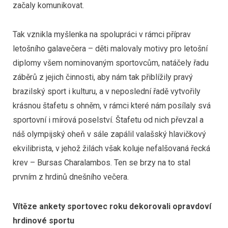
začaly komunikovat.
Tak vznikla myšlenka na spolupráci v rámci příprav
letošního galavečera – děti malovaly motivy pro letošní
diplomy všem nominovaným sportovcům, natáčely řadu
záběrů z jejich činnosti, aby nám tak přiblížily pravý
brazilský sport i kulturu, a v neposlední řadě vytvořily
krásnou štafetu s ohněm, v rámci které nám posílaly svá
sportovní i mírová poselství. Štafetu od nich převzal a
náš olympijský oheň v sále zapálil valašský hlavičkový
ekvilibrista, v jehož žilách však koluje nefalšovaná řecká
krev – Bursas Charalambos. Ten se brzy na to stal
prvním z hrdinů dnešního večera.
Vítěze ankety sportovec roku dekorovali opravdoví
hrdinové sportu