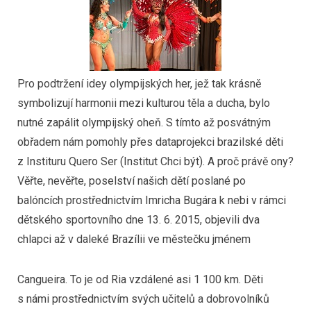
Pro podtržení idey olympijských her, jež tak krásně
symbolizují harmonii mezi kulturou těla a ducha, bylo
nutné zapálit olympijský oheň. S tímto až posvátným
obřadem nám pomohly přes dataprojekci brazilské děti
z Instituru Quero Ser (Institut Chci být). A proč právě ony?
Věřte, nevěřte, poselství našich dětí poslané po
balóncích prostřednictvím Imricha Bugára k nebi v rámci
dětského sportovního dne 13. 6. 2015, objevili dva
chlapci až v daleké Brazílii ve městečku jménem
Cangueira. To je od Ria vzdálené asi 1 100 km. Děti
s námi prostřednictvím svých učitelů a dobrovolníků