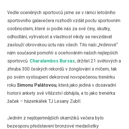
Vedle oceněných sportovců jsme se v rámci letošního
sportovního galavečera rozhodli vzdát poctu sportovním
osobnostem, které si podle nás za své činy, skutky,
odhodlání, vytrvalost a vlastnost nikdy se nevzdávat
zaslouží obrovskou úctu nás všech. Tito naši „hrdinové“
nám současně pomohli s oceňováním našich nejlepších
sportovců.
Charalambos Bursas
, držitel 21 světových a
zhruba 300 českých rekordů v žonglování s míčem, tak
po svém vystoupení dekoroval novopečenou trenérku
roku
Simonu Palátovou
, která jako jediná v dosavadní
historii ankety své vítězství obhájila, a to jako trenérka
žaček – házenkářek TJ Lesany Zubří.
Jedním z nejdojemnějších okamžiků večera bylo
bezesporu představení bronzové medailistky