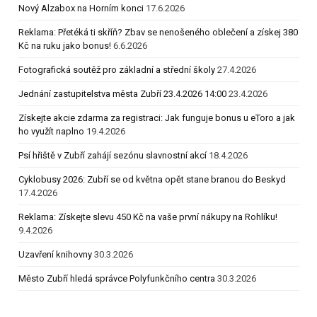
Nový Alzabox na Horním konci
17.6.2026
Reklama: Přetéká ti skříň? Zbav se nenošeného oblečení a získej 380
Kč na ruku jako bonus!
6.6.2026
Fotografická soutěž pro základní a střední školy
27.4.2026
Jednání zastupitelstva města Zubří 23.4.2026 14:00
23.4.2026
Získejte akcie zdarma za registraci: Jak funguje bonus u eToro a jak
ho využít naplno
19.4.2026
Psí hřiště v Zubří zahájí sezónu slavnostní akcí
18.4.2026
Cyklobusy 2026: Zubří se od května opět stane branou do Beskyd
17.4.2026
Reklama: Získejte slevu 450 Kč na vaše první nákupy na Rohlíku!
9.4.2026
Uzavření knihovny
30.3.2026
Město Zubří hledá správce Polyfunkčního centra
30.3.2026