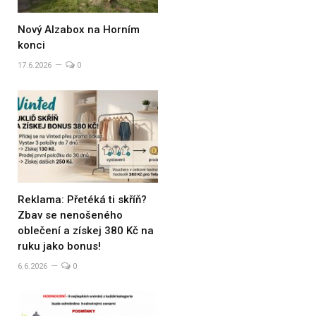
Nový Alzabox na Horním
konci
17.6.2026
0
Reklama: Přetéká ti skříň?
Zbav se nenošeného
oblečení a získej 380 Kč na
ruku jako bonus!
6.6.2026
0