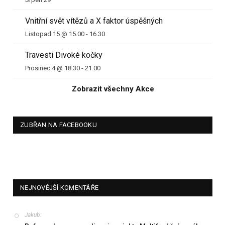
Vnitřní svět vítězů a X faktor úspěšných
Listopad 15 @ 15.00
-
16.30
Travesti Divoké kočky
Prosinec 4 @ 18.30
-
21.00
Zobrazit všechny Akce
ZUBŘAN NA FACEBOOKU
NEJNOVĚJŠÍ KOMENTÁŘE
Jakub
: