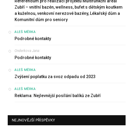
Referendum pro realizaci projektu Multifunkční areál
Zubří – vnitřní bazén, wellness, bufet s dětským koutkem
a kuželnou, venkovní nerezové bazény, Lékařský dům a
Komunitní dům pro seniory
:
ALEŠ MĚRKA
Podrobné kontakty
Onderkova Jana
:
Podrobné kontakty
:
ALEŠ MĚRKA
Zvýšení poplatku za svoz odpadu od 2023
:
ALEŠ MĚRKA
Reklama: Nejlevnější posílání balíků ze Zubří
NEJNOVĚJŠÍ PŘÍSPĚVKY