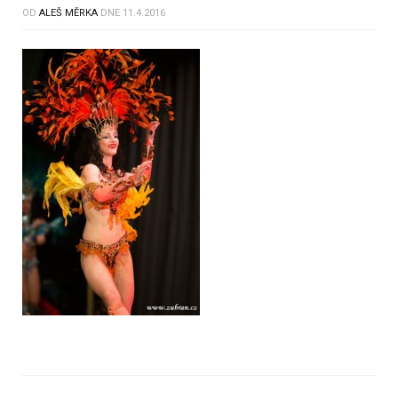
OD
ALEŠ MĚRKA
DNE
11.4.2016