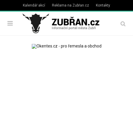
Kalendář akcí
Reklama na Zubřan.cz
Kontakty