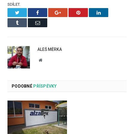
SDÍLET.
Twitter
Facebook
Google+
Pinterest
LinkedIn
Tumblr
Email
ALEŠ MĚRKA
Website
PODOBNÉ
PŘÍSPĚVKY