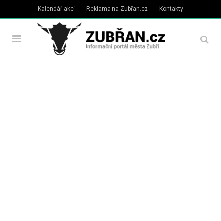
Kalendář akcí
Reklama na Zubřan.cz
Kontakty