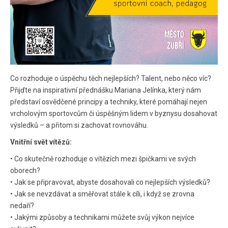
Co rozhoduje o úspěchu těch nejlepších? Talent, nebo něco víc?
Přijďte na inspirativní přednášku Mariana Jelínka, který nám
představí osvědčené principy a techniky, které pomáhají nejen
vrcholovým sportovcům či úspěšným lidem v byznysu dosahovat
výsledků – a přitom si zachovat rovnováhu.
Vnitřní svět vítězů:
• Co skutečně rozhoduje o vítězích mezi špičkami ve svých
oborech?
• Jak se připravovat, abyste dosahovali co nejlepších výsledků?
• Jak se nevzdávat a směřovat stále k cíli, i když se zrovna
nedaří?
• Jakými způsoby a technikami můžete svůj výkon nejvíce