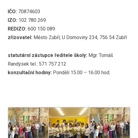
IČO:
70874603
IZO:
102 780 269
REDIZO:
600 150 089
zřizovatel:
Město Zubří, U Domoviny 234, 756 54 Zubří
statutární zástupce ředitele školy:
Mgr. Tomáš
Randýsek tel.: 571 757 212
konzultační hodiny:
Pondělí 15.00 – 16.00 hod.