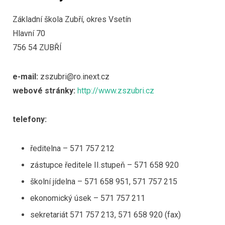
Základní škola Zubří, okres Vsetín
Hlavní 70
756 54 ZUBŘÍ
e-mail:
zszubri@ro.inext.cz
webové stránky:
http://www.zszubri.cz
telefony:
ředitelna – 571 757 212
zástupce ředitele II.stupeň – 571 658 920
školní jídelna – 571 658 951, 571 757 215
ekonomický úsek – 571 757 211
sekretariát 571 757 213, 571 658 920 (fax)