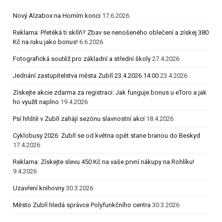
Nový Alzabox na Horním konci
17.6.2026
Reklama: Přetéká ti skříň? Zbav se nenošeného oblečení a získej 380
Kč na ruku jako bonus!
6.6.2026
Fotografická soutěž pro základní a střední školy
27.4.2026
Jednání zastupitelstva města Zubří 23.4.2026 14:00
23.4.2026
Získejte akcie zdarma za registraci: Jak funguje bonus u eToro a jak
ho využít naplno
19.4.2026
Psí hřiště v Zubří zahájí sezónu slavnostní akcí
18.4.2026
Cyklobusy 2026: Zubří se od května opět stane branou do Beskyd
17.4.2026
Reklama: Získejte slevu 450 Kč na vaše první nákupy na Rohlíku!
9.4.2026
Uzavření knihovny
30.3.2026
Město Zubří hledá správce Polyfunkčního centra
30.3.2026