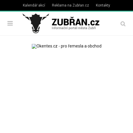
Kalendář akcí
Reklama na Zubřan.cz
Kontakty