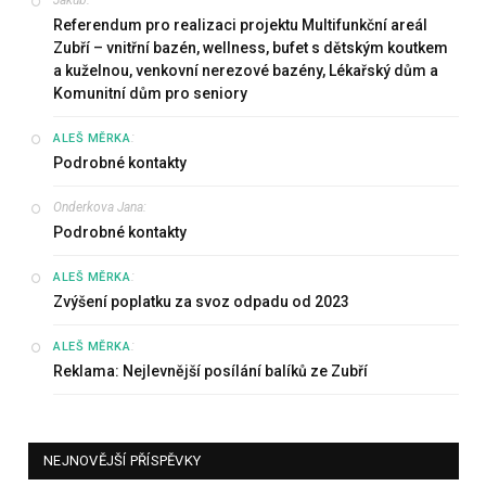
Jakub
:
Referendum pro realizaci projektu Multifunkční areál
Zubří – vnitřní bazén, wellness, bufet s dětským koutkem
a kuželnou, venkovní nerezové bazény, Lékařský dům a
Komunitní dům pro seniory
:
ALEŠ MĚRKA
Podrobné kontakty
Onderkova Jana
:
Podrobné kontakty
:
ALEŠ MĚRKA
Zvýšení poplatku za svoz odpadu od 2023
:
ALEŠ MĚRKA
Reklama: Nejlevnější posílání balíků ze Zubří
NEJNOVĚJŠÍ PŘÍSPĚVKY