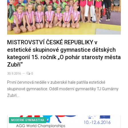
MISTROVSTVÍ ČESKÉ REPUBLIKY v
estetické skupinové gymnastice dětských
kategorií 15. ročník „O pohár starosty města
Zubří“
30.9.2016
0
První červnová neděle v zuberské hale patřila estetické
skupinové gymnastice. Oddíl moderní gymnastiky TJ Gumárny
Zubří…
MODERNÍ GYMNASTIKA