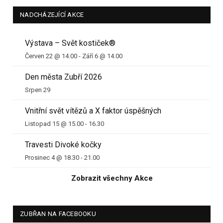
NADCHÁZEJÍCÍ AKCE
Výstava – Svět kostiček®
Červen 22 @ 14.00
-
Září 6 @ 14.00
Den města Zubří 2026
Srpen 29
Vnitřní svět vítězů a X faktor úspěšných
Listopad 15 @ 15.00
-
16.30
Travesti Divoké kočky
Prosinec 4 @ 18.30
-
21.00
Zobrazit všechny Akce
ZUBŘAN NA FACEBOOKU