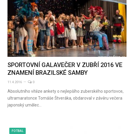
SPORTOVNÍ GALAVEČER V ZUBŘÍ 2016 VE
ZNAMENÍ BRAZILSKÉ SAMBY
11.4.2016
0
Absolutního vítěze ankety o nejlepšího zuberského sportovce,
ultramaratonce Tomáše Štveráka, obdaroval v závěru večera
japonský umělec…
FOTBAL