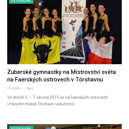
FOTOGALERIE
Zuberské gymnastky na Mistrovství světa
na Faerských ostrovech v Tórshavnu
17.6.2015
0
Ve dnech 5. – 7. června 2015 se na Faerských ostrovech
v hlavním městě Tórshavn uskutečnil…
FOTOGALERIE