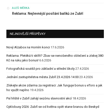
:
ALEŠ MĚRKA
Reklama: Nejlevnější posílání balíků ze Zubří
NEJNOVĚJŠÍ PŘÍSPĚVKY
Nový Alzabox na Horním konci
17.6.2026
Reklama: Přetéká ti skříň? Zbav se nenošeného oblečení a získej 380
Kč na ruku jako bonus!
6.6.2026
Fotografická soutěž pro základní a střední školy
27.4.2026
Jednání zastupitelstva města Zubří 23.4.2026 14:00
23.4.2026
Získejte akcie zdarma za registraci: Jak funguje bonus u eToro a jak
ho využít naplno
19.4.2026
Psí hřiště v Zubří zahájí sezónu slavnostní akcí
18.4.2026
Cyklobusy 2026: Zubří se od května opět stane branou do Beskyd