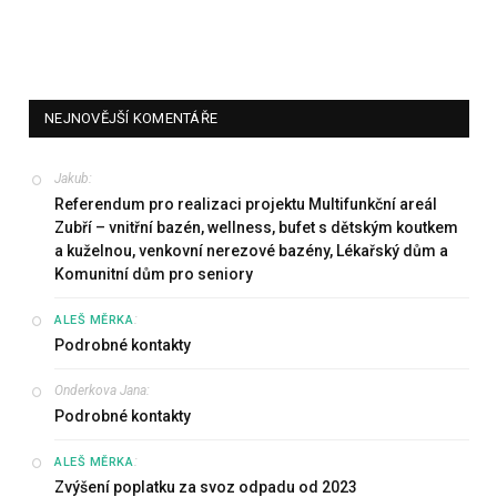
NEJNOVĚJŠÍ KOMENTÁŘE
Jakub
:
Referendum pro realizaci projektu Multifunkční areál
Zubří – vnitřní bazén, wellness, bufet s dětským koutkem
a kuželnou, venkovní nerezové bazény, Lékařský dům a
Komunitní dům pro seniory
:
ALEŠ MĚRKA
Podrobné kontakty
Onderkova Jana
:
Podrobné kontakty
:
ALEŠ MĚRKA
Zvýšení poplatku za svoz odpadu od 2023