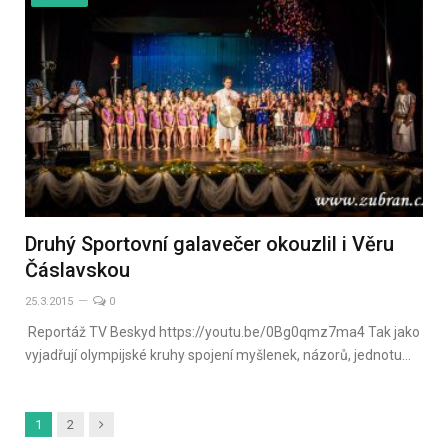
Druhý Sportovní galavečer okouzlil i Věru
Čáslavskou
25.3.2015
0
Reportáž TV Beskyd https://youtu.be/0Bg0qmz7ma4 Tak jako
vyjadřují olympijské kruhy spojení myšlenek, názorů, jednotu…
Další
1
2