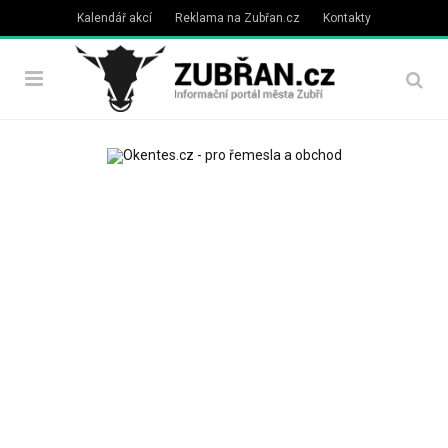
Kalendář akcí
Reklama na Zubřan.cz
Kontakty