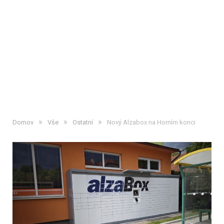
»
»
»
Domov
Vše
Ostatní
Nový Alzabox na Horním konci