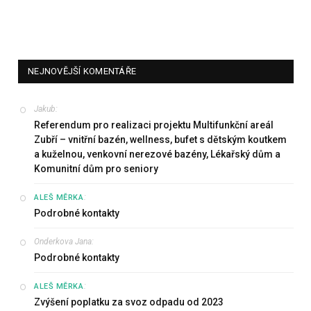
NEJNOVĚJŠÍ KOMENTÁŘE
Jakub
:
Referendum pro realizaci projektu Multifunkční areál
Zubří – vnitřní bazén, wellness, bufet s dětským koutkem
a kuželnou, venkovní nerezové bazény, Lékařský dům a
Komunitní dům pro seniory
:
ALEŠ MĚRKA
Podrobné kontakty
Onderkova Jana
:
Podrobné kontakty
:
ALEŠ MĚRKA
Zvýšení poplatku za svoz odpadu od 2023