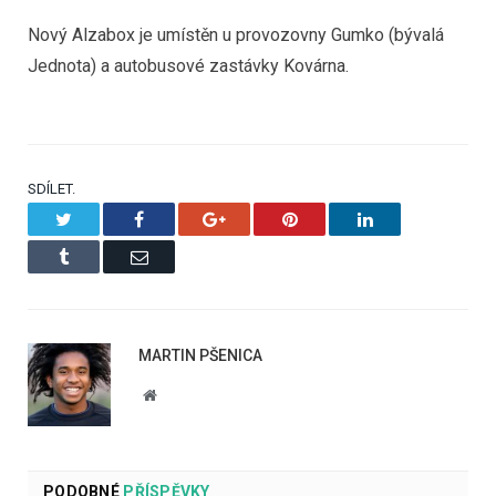
Nový Alzabox je umístěn u provozovny Gumko (bývalá
Jednota) a autobusové zastávky Kovárna.
SDÍLET.
Twitter
Facebook
Google+
Pinterest
LinkedIn
Tumblr
Email
MARTIN PŠENICA
Website
PODOBNÉ
PŘÍSPĚVKY