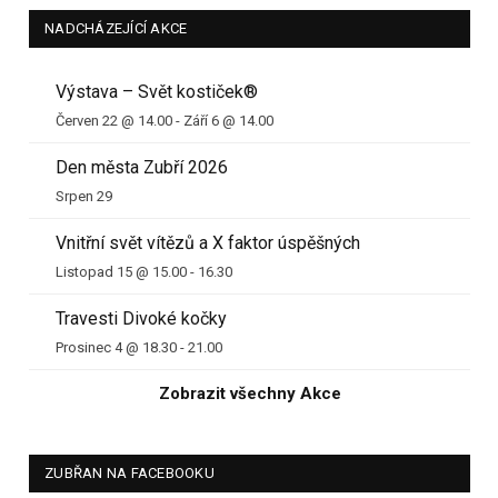
NADCHÁZEJÍCÍ AKCE
Výstava – Svět kostiček®
Červen 22 @ 14.00
-
Září 6 @ 14.00
Den města Zubří 2026
Srpen 29
Vnitřní svět vítězů a X faktor úspěšných
Listopad 15 @ 15.00
-
16.30
Travesti Divoké kočky
Prosinec 4 @ 18.30
-
21.00
Zobrazit všechny Akce
ZUBŘAN NA FACEBOOKU