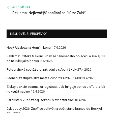
:
ALEŠ MĚRKA
Reklama: Nejlevnější posílání balíků ze Zubří
NEJNOVĚJŠÍ PŘÍSPĚVKY
Nový Alzabox na Horním konci
17.6.2026
Reklama: Přetéká ti skříň? Zbav se nenošeného oblečení a získej 380
Kč na ruku jako bonus!
6.6.2026
Fotografická soutěž pro základní a střední školy
27.4.2026
Jednání zastupitelstva města Zubří 23.4.2026 14:00
23.4.2026
Získejte akcie zdarma za registraci: Jak funguje bonus u eToro a jak
ho využít naplno
19.4.2026
Psí hřiště v Zubří zahájí sezónu slavnostní akcí
18.4.2026
Cyklobusy 2026: Zubří se od května opět stane branou do Beskyd