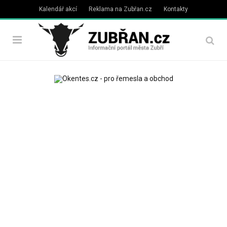
Kalendář akcí
Reklama na Zubřan.cz
Kontakty