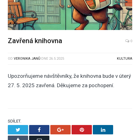
Zavřená knihovna
0
OD
VERONIKA JANŮ
DNE
26.5.2025
KULTURA
Upozorňujeme návštěvníky, že knihovna bude v úterý
27. 5. 2025 zavřená. Děkujeme za pochopení.
SDÍLET.
Twitter
Facebook
Google+
Pinterest
LinkedIn
Tumblr
Email