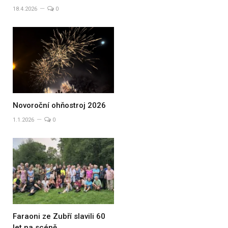
18.4.2026
0
Novoroční ohňostroj 2026
1.1.2026
0
Faraoni ze Zubří slavili 60
let na scéně