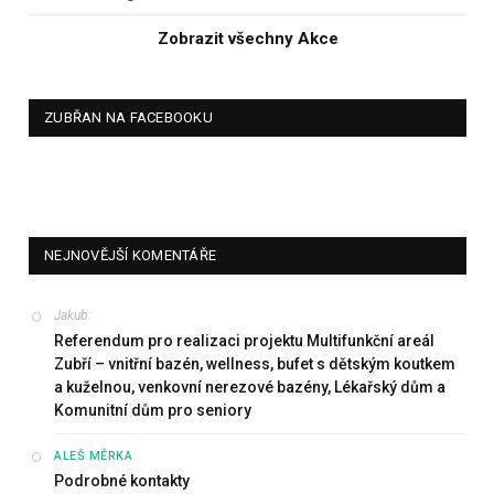
Zobrazit všechny Akce
ZUBŘAN NA FACEBOOKU
NEJNOVĚJŠÍ KOMENTÁŘE
Jakub
:
Referendum pro realizaci projektu Multifunkční areál
Zubří – vnitřní bazén, wellness, bufet s dětským koutkem
a kuželnou, venkovní nerezové bazény, Lékařský dům a
Komunitní dům pro seniory
:
ALEŠ MĚRKA
Podrobné kontakty