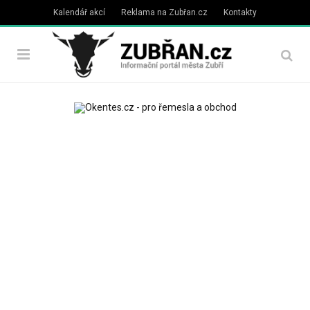
Kalendář akcí
Reklama na Zubřan.cz
Kontakty