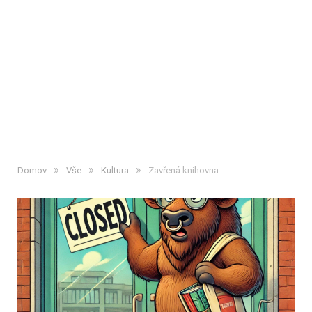
»
»
»
Domov
Vše
Kultura
Zavřená knihovna