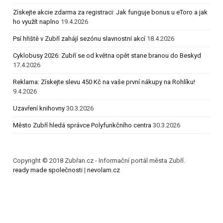
Získejte akcie zdarma za registraci: Jak funguje bonus u eToro a jak
ho využít naplno
19.4.2026
Psí hřiště v Zubří zahájí sezónu slavnostní akcí
18.4.2026
Cyklobusy 2026: Zubří se od května opět stane branou do Beskyd
17.4.2026
Reklama: Získejte slevu 450 Kč na vaše první nákupy na Rohlíku!
9.4.2026
Uzavření knihovny
30.3.2026
Město Zubří hledá správce Polyfunkčního centra
30.3.2026
Copyright © 2018 Zubřan.cz - Informační portál města Zubří.
ready made společnosti
|
nevolam.cz