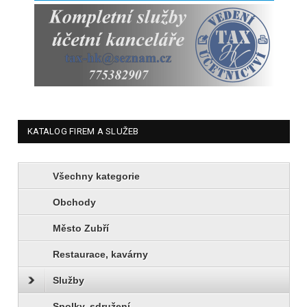
KATALOG FIREM A SLUŽEB
Všechny kategorie
Obchody
Město Zubří
Restaurace, kavárny
Služby
Spolky, sdružení