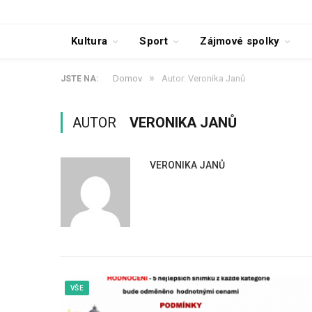
Kultura
Sport
Zájmové spolky
»
Domov
Autor: Veronika Janů
JSTE NA:
AUTOR
VERONIKA JANŮ
VERONIKA JANŮ
VŠE