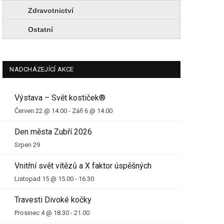
Zdravotnictví
Ostatní
NADCHÁZEJÍCÍ AKCE
Výstava – Svět kostiček®
Červen 22 @ 14.00
-
Září 6 @ 14.00
Den města Zubří 2026
Srpen 29
Vnitřní svět vítězů a X faktor úspěšných
Listopad 15 @ 15.00
-
16.30
Travesti Divoké kočky
Prosinec 4 @ 18.30
-
21.00