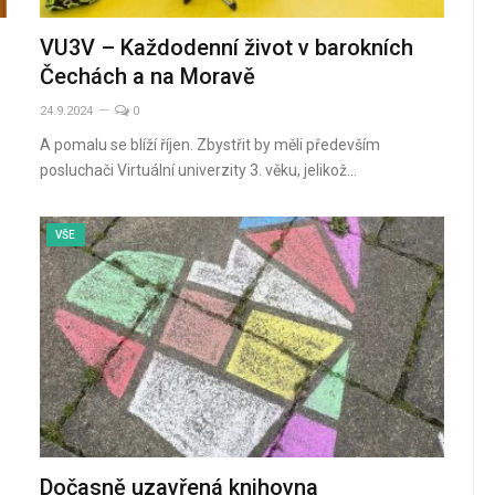
VU3V – Každodenní život v barokních
Čechách a na Moravě
24.9.2024
0
A pomalu se blíží říjen. Zbystřit by měli především
posluchači Virtuální univerzity 3. věku, jelikož…
VŠE
Dočasně uzavřená knihovna