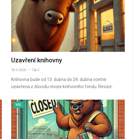
Uzavření knihovny
30.3.2026
0
Knihovna bude od 13. dubna do 24. dubna včetně
uzavřena z důvodu revize knihovního fondu. Revize…
VŠE