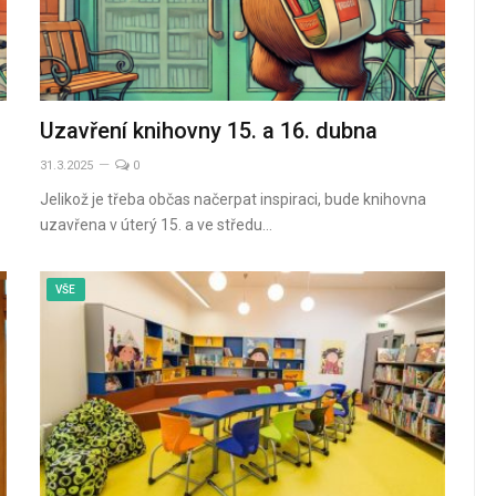
Uzavření knihovny 15. a 16. dubna
31.3.2025
0
Jelikož je třeba občas načerpat inspiraci, bude knihovna
uzavřena v úterý 15. a ve středu…
VŠE