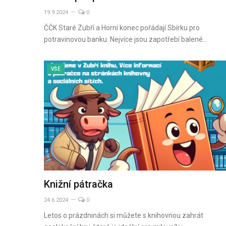
19.9.2024
0
ČČK Staré Zubří a Horní konec pořádají Sbírku pro
potravinovou banku. Nejvíce jsou zapotřebí balené…
VŠE
Knižní pátračka
24.6.2024
0
Letos o prázdninách si můžete s knihovnou zahrát