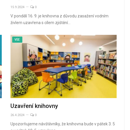
15.9.2024
0
V pondělí 16. 9. je knihovna z důvodu zasažení vodním
živlem uzavřena s cílem zjištění…
VŠE
Uzavření knihovny
26.4.2024
0
Upozorňujeme návštěvníky, že knihovna bude v pátek 3. 5