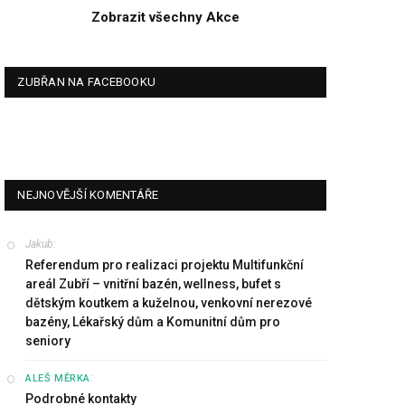
Zobrazit všechny Akce
ZUBŘAN NA FACEBOOKU
NEJNOVĚJŠÍ KOMENTÁŘE
Jakub
:
Referendum pro realizaci projektu Multifunkční
areál Zubří – vnitřní bazén, wellness, bufet s
dětským koutkem a kuželnou, venkovní nerezové
bazény, Lékařský dům a Komunitní dům pro
seniory
:
ALEŠ MĚRKA
Podrobné kontakty