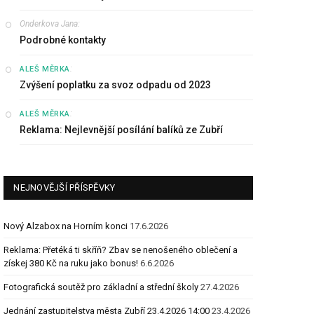
Onderkova Jana
:
Podrobné kontakty
:
ALEŠ MĚRKA
Zvýšení poplatku za svoz odpadu od 2023
:
ALEŠ MĚRKA
Reklama: Nejlevnější posílání balíků ze Zubří
NEJNOVĚJŠÍ PŘÍSPĚVKY
Nový Alzabox na Horním konci
17.6.2026
Reklama: Přetéká ti skříň? Zbav se nenošeného oblečení a
získej 380 Kč na ruku jako bonus!
6.6.2026
Fotografická soutěž pro základní a střední školy
27.4.2026
Jednání zastupitelstva města Zubří 23.4.2026 14:00
23.4.2026