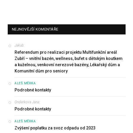
NEJNOVĚJŠÍ KOMENTÁŘE
Jakub
:
Referendum pro realizaci projektu Multifunkční areál
Zubří – vnitřní bazén, wellness, bufet s dětským koutkem
a kuželnou, venkovní nerezové bazény, Lékařský dům a
Komunitní dům pro seniory
:
ALEŠ MĚRKA
Podrobné kontakty
Onderkova Jana
:
Podrobné kontakty
:
ALEŠ MĚRKA
Zvýšení poplatku za svoz odpadu od 2023