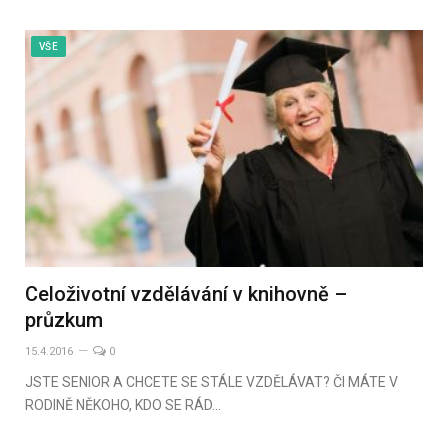
VŠE
Celoživotní vzdělávání v knihovně –
průzkum
15.4.2016
0
JSTE SENIOR A CHCETE SE STÁLE VZDĚLÁVAT? ČI MÁTE V
RODINĚ NĚKOHO, KDO SE RÁD…