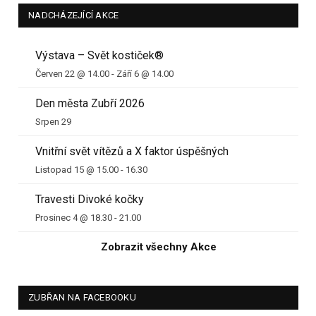
NADCHÁZEJÍCÍ AKCE
Výstava – Svět kostiček®
Červen 22 @ 14.00
-
Září 6 @ 14.00
Den města Zubří 2026
Srpen 29
Vnitřní svět vítězů a X faktor úspěšných
Listopad 15 @ 15.00
-
16.30
Travesti Divoké kočky
Prosinec 4 @ 18.30
-
21.00
Zobrazit všechny Akce
ZUBŘAN NA FACEBOOKU