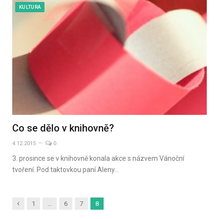
KULTURA
Co se dělo v knihovně?
4.12.2015
0
3. prosince se v knihovně konala akce s názvem Vánoční
tvoření. Pod taktovkou paní Aleny…
Předchozí
1
…
6
7
8