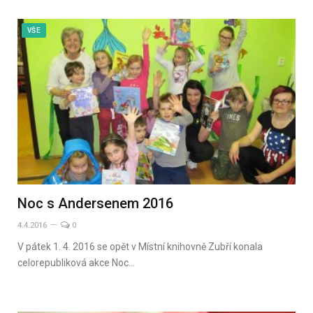
VŠE
Noc s Andersenem 2016
4.4.2016
0
V pátek 1. 4. 2016 se opět v Místní knihovně Zubří konala
celorepubliková akce Noc…