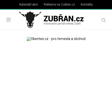
Kalendář akcí
Reklama na Zubřan.cz
Kontakty