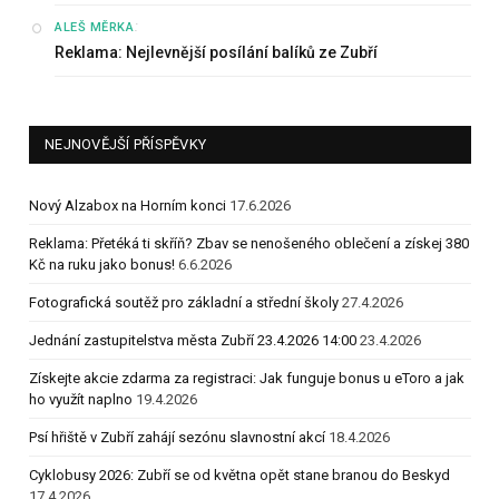
:
ALEŠ MĚRKA
Reklama: Nejlevnější posílání balíků ze Zubří
NEJNOVĚJŠÍ PŘÍSPĚVKY
Nový Alzabox na Horním konci
17.6.2026
Reklama: Přetéká ti skříň? Zbav se nenošeného oblečení a získej 380
Kč na ruku jako bonus!
6.6.2026
Fotografická soutěž pro základní a střední školy
27.4.2026
Jednání zastupitelstva města Zubří 23.4.2026 14:00
23.4.2026
Získejte akcie zdarma za registraci: Jak funguje bonus u eToro a jak
ho využít naplno
19.4.2026
Psí hřiště v Zubří zahájí sezónu slavnostní akcí
18.4.2026
Cyklobusy 2026: Zubří se od května opět stane branou do Beskyd
17.4.2026