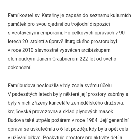
Farní kostel sv. Kateřiny je zapsán do seznamu kulturních
památek pro svou ojedinělou trojlodní dispozici
s vestavěnými emporami. Po celkových opravách v 90.
letech 20. století a úpravě liturgického prostoru byl
v roce 2010 slavnostně vysvěcen arcibiskupem
olomouckým Janem Graubnerem 222 let od svého
dokončení.
Farní budova nesloužila vždy zcela svému účelu.
V padesátých letech byly některé její prostory zabrány a
byly v nich zřízeny kanceláře zemědělského družstva,
krejčovská provozovna a sklad plynových masek.
Budova také utrpěla požárem v roce 1984. Její generální
oprava se uskutečnila o 6 let později, kdy byla opět celá
v užívání církve. Poskytuje prostory pro aktivity dětí a