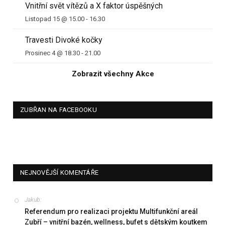
Vnitřní svět vítězů a X faktor úspěšných
Listopad 15 @ 15.00
-
16.30
Travesti Divoké kočky
Prosinec 4 @ 18.30
-
21.00
Zobrazit všechny Akce
ZUBŘAN NA FACEBOOKU
NEJNOVĚJŠÍ KOMENTÁŘE
Jakub
:
Referendum pro realizaci projektu Multifunkční areál
Zubří – vnitřní bazén, wellness, bufet s dětským koutkem