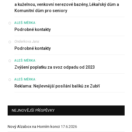
a kuželnou, venkovní nerezové bazény, Lékařský dům a
Komunitní dům pro seniory
:
ALEŠ MĚRKA
Podrobné kontakty
Onderkova Jana
:
Podrobné kontakty
:
ALEŠ MĚRKA
Zvýšení poplatku za svoz odpadu od 2023
:
ALEŠ MĚRKA
Reklama: Nejlevnější posílání balíků ze Zubří
NEJNOVĚJŠÍ PŘÍSPĚVKY
Nový Alzabox na Horním konci
17.6.2026