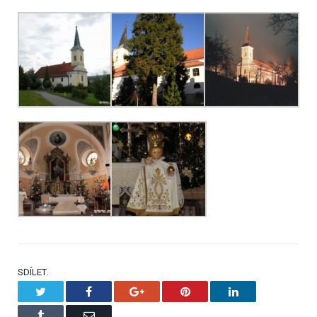
SDÍLET.
Twitter
Facebook
Google+
Pinterest
LinkedIn
Tumblr
Email