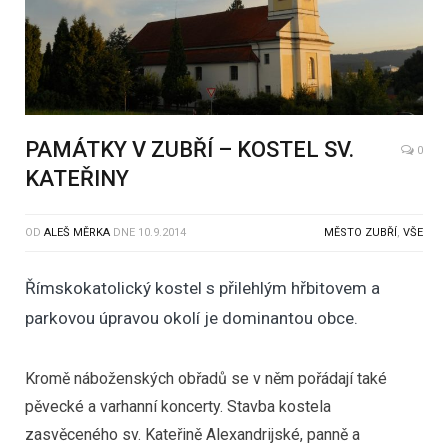
PAMÁTKY V ZUBŘÍ – KOSTEL SV.
0
KATEŘINY
OD
ALEŠ MĚRKA
DNE
10.9.2014
MĚSTO ZUBŘÍ
,
VŠE
Římskokatolický kostel s přilehlým hřbitovem a
parkovou úpravou okolí je dominantou obce.
Kromě náboženských obřadů se v něm pořádají také
pěvecké a varhanní koncerty. Stavba kostela
zasvěceného sv. Kateřině Alexandrijské, panně a