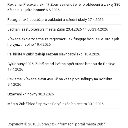
Reklama: Přetéká ti skříň? Zbav se nenošeného oblečení a získej 380
Kč na ruku jako bonus!
6.6.2026
Fotografická soutěž pro základní a střední školy
27.4.2026
Jednání zastupitelstva města Zubří 23.4.2026 14:00
23.4.2026
Získejte akcie zdarma za registraci: Jak funguje bonus u eToro a jak
ho využít naplno
19.4.2026
Psí hřiště v Zubří zahájí sezónu slavnostní akcí
18.4.2026
Cyklobusy 2026: Zubří se od května opět stane branou do Beskyd
17.4.2026
Reklama: Získejte slevu 450 Kč na vaše první nákupy na Rohlíku!
9.4.2026
Uzavření knihovny
30.3.2026
Město Zubří hledá správce Polyfunkčního centra
30.3.2026
Copyright © 2018 Zubřan.cz - Informační portál města Zubří.