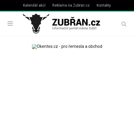
Kalendář akcí
Reklama na Zubřan.cz
Kontakty