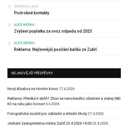
Onderkova Jana
:
Podrobné kontakty
:
ALEŠ MĚRKA
Zvýšení poplatku za svoz odpadu od 2023
:
ALEŠ MĚRKA
Reklama: Nejlevnější posílání balíků ze Zubří
NEJNOVĚJŠÍ PŘÍSPĚVKY
Nový Alzabox na Horním konci
17.6.2026
Reklama: Přetéká ti skříň? Zbav se nenošeného oblečení a získej 380
Kč na ruku jako bonus!
6.6.2026
Fotografická soutěž pro základní a střední školy
27.4.2026
Jednání zastupitelstva města Zubří 23.4.2026 14:00
23.4.2026