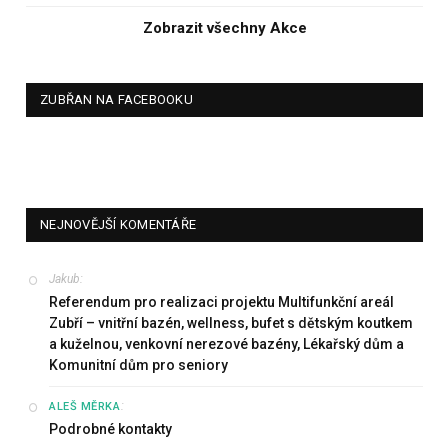
Zobrazit všechny Akce
ZUBŘAN NA FACEBOOKU
NEJNOVĚJŠÍ KOMENTÁŘE
Jakub
:
Referendum pro realizaci projektu Multifunkční areál
Zubří – vnitřní bazén, wellness, bufet s dětským koutkem
a kuželnou, venkovní nerezové bazény, Lékařský dům a
Komunitní dům pro seniory
:
ALEŠ MĚRKA
Podrobné kontakty