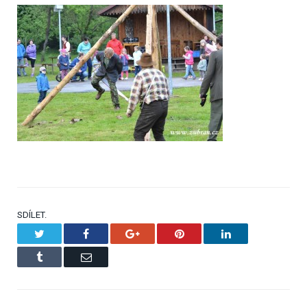
SDÍLET.
Twitter
Facebook
Google+
Pinterest
LinkedIn
Tumblr
Email