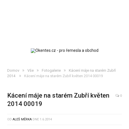
»
»
»
Domov
Vše
Fotogalerie
Kácení máje na starém Zubří
»
2014
Kácení máje na starém Zubří květen 2014 00019
Kácení máje na starém Zubří květen
0
2014 00019
OD
ALEŠ MĚRKA
DNE
1.6.2014