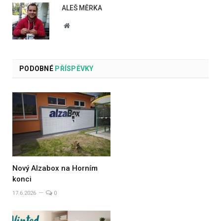
ALEŠ MĚRKA
Website
PODOBNÉ
PŘÍSPĚVKY
Nový Alzabox na Horním
konci
17.6.2026
0