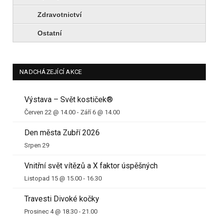
Zdravotnictví
Ostatní
NADCHÁZEJÍCÍ AKCE
Výstava – Svět kostiček®
Červen 22 @ 14.00
-
Září 6 @ 14.00
Den města Zubří 2026
Srpen 29
Vnitřní svět vítězů a X faktor úspěšných
Listopad 15 @ 15.00
-
16.30
Travesti Divoké kočky
Prosinec 4 @ 18.30
-
21.00