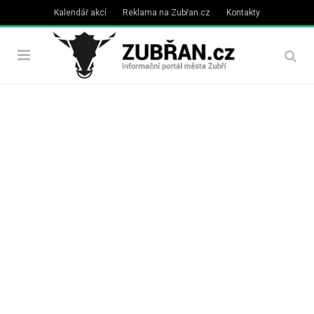
Kalendář akcí
Reklama na Zubřan.cz
Kontakty