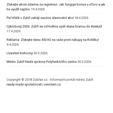
Získejte akcie zdarma za registraci: Jak funguje bonus u eToro a jak
ho využít naplno
19.4.2026
Psí hřiště v Zubří zahájí sezónu slavnostní akcí
18.4.2026
Cyklobusy 2026: Zubří se od května opět stane branou do Beskyd
17.4.2026
Reklama: Získejte slevu 450 Kč na vaše první nákupy na Rohlíku!
9.4.2026
Uzavření knihovny
30.3.2026
Město Zubří hledá správce Polyfunkčního centra
30.3.2026
Copyright © 2018 Zubřan.cz - Informační portál města Zubří.
ready made společnosti
|
nevolam.cz