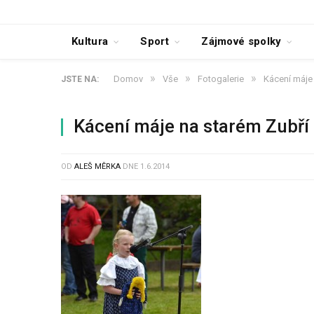
Kultura
Sport
Zájmové spolky
»
»
»
Domov
Vše
Fotogalerie
Kácení máje
JSTE NA:
Kácení máje na starém Zubří
OD
ALEŠ MĚRKA
DNE
1.6.2014