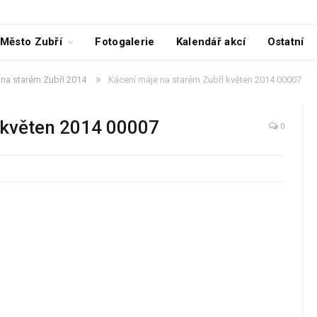
Město Zubří
Fotogalerie
Kalendář akcí
Ostatní
»
 na starém Zubří 2014
Kácení máje na starém Zubří květen 2014 00007
 květen 2014 00007
0