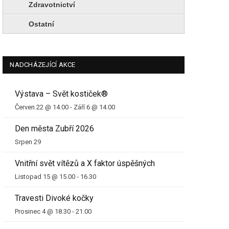
Zdravotnictví
Ostatní
NADCHÁZEJÍCÍ AKCE
Výstava – Svět kostiček®
Červen 22 @ 14.00
-
Září 6 @ 14.00
Den města Zubří 2026
Srpen 29
Vnitřní svět vítězů a X faktor úspěšných
Listopad 15 @ 15.00
-
16.30
Travesti Divoké kočky
Prosinec 4 @ 18.30
-
21.00