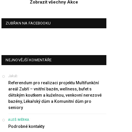
Zobrazit všechny Akce
ZUBŘAN NA FACEBOOKU
NEJNOVĚJŠÍ KOMENTÁŘE
Jakub
:
Referendum pro realizaci projektu Multifunkční
areál Zubří – vnitřní bazén, wellness, bufet s
dětským koutkem a kuželnou, venkovní nerezové
bazény, Lékařský dům a Komunitní dům pro
seniory
:
ALEŠ MĚRKA
Podrobné kontakty