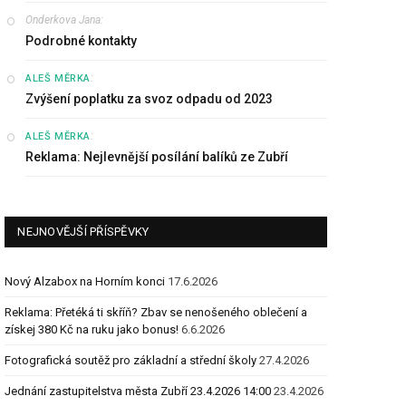
Onderkova Jana
:
Podrobné kontakty
:
ALEŠ MĚRKA
Zvýšení poplatku za svoz odpadu od 2023
:
ALEŠ MĚRKA
Reklama: Nejlevnější posílání balíků ze Zubří
NEJNOVĚJŠÍ PŘÍSPĚVKY
Nový Alzabox na Horním konci
17.6.2026
Reklama: Přetéká ti skříň? Zbav se nenošeného oblečení a
získej 380 Kč na ruku jako bonus!
6.6.2026
Fotografická soutěž pro základní a střední školy
27.4.2026
Jednání zastupitelstva města Zubří 23.4.2026 14:00
23.4.2026