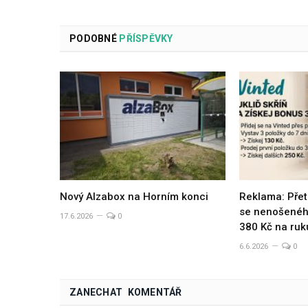
PODOBNÉ
PŘÍSPĚVKY
Nový Alzabox na Horním konci
Reklama: Přet
se nenošeného
17.6.2026
0
380 Kč na ruk
6.6.2026
0
ZANECHAT KOMENTÁŘ