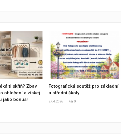
éká ti skříň? Zbav
Fotografická soutěž pro základní
 oblečení a získej
a střední školy
u jako bonus!
27.4.2026
0