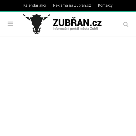
Kalendář akcí
Reklama na Zubřan.cz
Kontakty