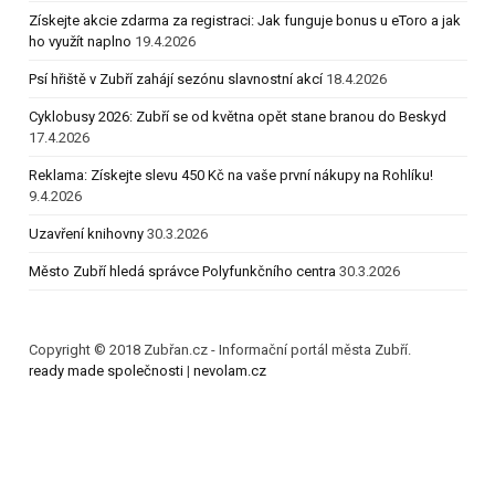
Získejte akcie zdarma za registraci: Jak funguje bonus u eToro a jak
ho využít naplno
19.4.2026
Psí hřiště v Zubří zahájí sezónu slavnostní akcí
18.4.2026
Cyklobusy 2026: Zubří se od května opět stane branou do Beskyd
17.4.2026
Reklama: Získejte slevu 450 Kč na vaše první nákupy na Rohlíku!
9.4.2026
Uzavření knihovny
30.3.2026
Město Zubří hledá správce Polyfunkčního centra
30.3.2026
Copyright © 2018 Zubřan.cz - Informační portál města Zubří.
ready made společnosti
|
nevolam.cz