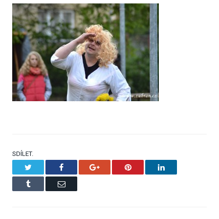
SDÍLET.
Twitter
Facebook
Google+
Pinterest
LinkedIn
Tumblr
Email