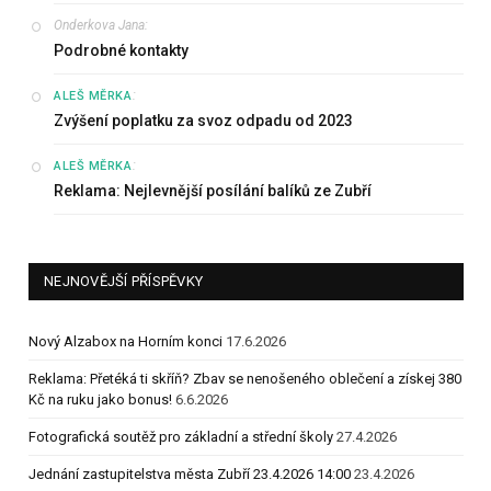
Onderkova Jana
:
Podrobné kontakty
:
ALEŠ MĚRKA
Zvýšení poplatku za svoz odpadu od 2023
:
ALEŠ MĚRKA
Reklama: Nejlevnější posílání balíků ze Zubří
NEJNOVĚJŠÍ PŘÍSPĚVKY
Nový Alzabox na Horním konci
17.6.2026
Reklama: Přetéká ti skříň? Zbav se nenošeného oblečení a získej 380
Kč na ruku jako bonus!
6.6.2026
Fotografická soutěž pro základní a střední školy
27.4.2026
Jednání zastupitelstva města Zubří 23.4.2026 14:00
23.4.2026