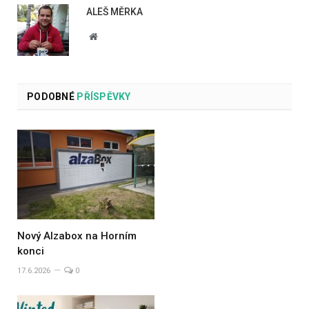
ALEŠ MĚRKA
Website
PODOBNÉ
PŘÍSPĚVKY
Nový Alzabox na Horním
konci
17.6.2026
0