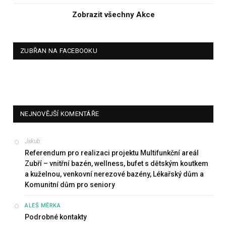
Zobrazit všechny Akce
ZUBŘAN NA FACEBOOKU
NEJNOVĚJŠÍ KOMENTÁŘE
Jakub
:
Referendum pro realizaci projektu Multifunkční areál
Zubří – vnitřní bazén, wellness, bufet s dětským koutkem
a kuželnou, venkovní nerezové bazény, Lékařský dům a
Komunitní dům pro seniory
:
ALEŠ MĚRKA
Podrobné kontakty