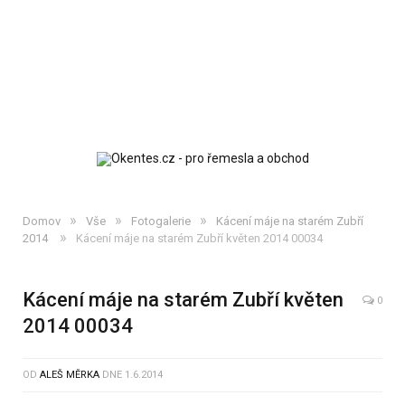
»
»
»
Domov
Vše
Fotogalerie
Kácení máje na starém Zubří
»
2014
Kácení máje na starém Zubří květen 2014 00034
Kácení máje na starém Zubří květen
0
2014 00034
OD
ALEŠ MĚRKA
DNE
1.6.2014