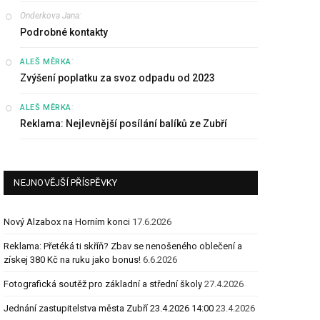
Onderkova Jana
:
Podrobné kontakty
:
ALEŠ MĚRKA
Zvýšení poplatku za svoz odpadu od 2023
:
ALEŠ MĚRKA
Reklama: Nejlevnější posílání balíků ze Zubří
NEJNOVĚJŠÍ PŘÍSPĚVKY
Nový Alzabox na Horním konci
17.6.2026
Reklama: Přetéká ti skříň? Zbav se nenošeného oblečení a
získej 380 Kč na ruku jako bonus!
6.6.2026
Fotografická soutěž pro základní a střední školy
27.4.2026
Jednání zastupitelstva města Zubří 23.4.2026 14:00
23.4.2026