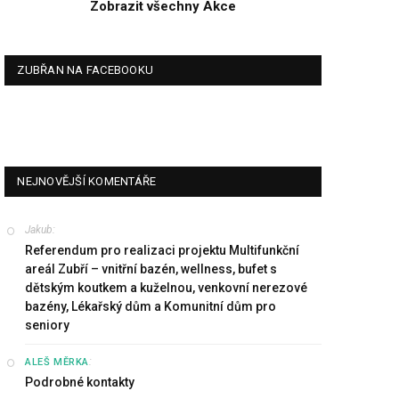
Zobrazit všechny Akce
ZUBŘAN NA FACEBOOKU
NEJNOVĚJŠÍ KOMENTÁŘE
Jakub
:
Referendum pro realizaci projektu Multifunkční
areál Zubří – vnitřní bazén, wellness, bufet s
dětským koutkem a kuželnou, venkovní nerezové
bazény, Lékařský dům a Komunitní dům pro
seniory
:
ALEŠ MĚRKA
Podrobné kontakty