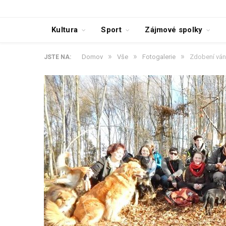
Kultura
Sport
Zájmové spolky
»
»
»
Domov
Vše
Fotogalerie
Zdobení ván
JSTE NA: