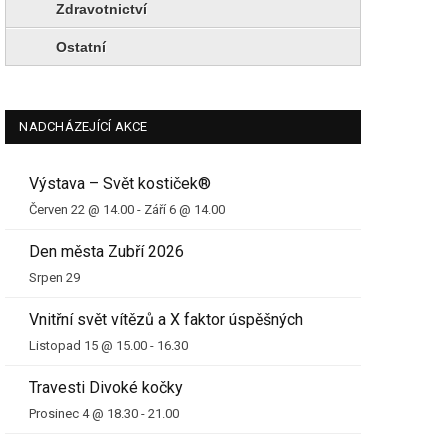
Zdravotnictví
Ostatní
NADCHÁZEJÍCÍ AKCE
Výstava – Svět kostiček®
Červen 22 @ 14.00
-
Září 6 @ 14.00
Den města Zubří 2026
Srpen 29
Vnitřní svět vítězů a X faktor úspěšných
Listopad 15 @ 15.00
-
16.30
Travesti Divoké kočky
Prosinec 4 @ 18.30
-
21.00