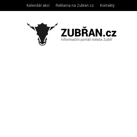
Kalendář akcí
Reklama na Zubřan.cz
Kontakty