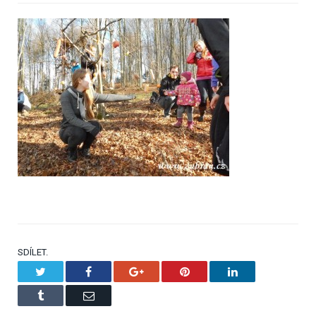
SDÍLET.
Twitter
Facebook
Google+
Pinterest
LinkedIn
Tumblr
Email