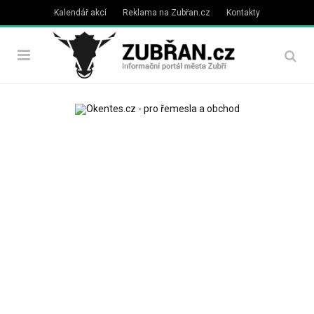
Kalendář akcí
Reklama na Zubřan.cz
Kontakty