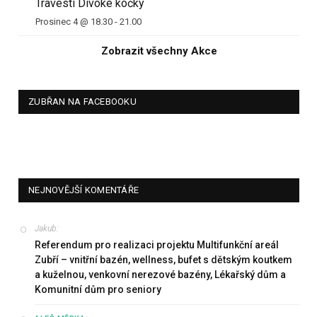
Travesti Divoké kočky
Prosinec 4 @ 18.30
-
21.00
Zobrazit všechny Akce
ZUBŘAN NA FACEBOOKU
NEJNOVĚJŠÍ KOMENTÁŘE
Jakub
:
Referendum pro realizaci projektu Multifunkční areál
Zubří – vnitřní bazén, wellness, bufet s dětským koutkem
a kuželnou, venkovní nerezové bazény, Lékařský dům a
Komunitní dům pro seniory