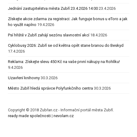
Jednání zastupitelstva města Zubří 23.4.2026 14:00
23.4.2026
Získejte akcie zdarma za registraci: Jak funguje bonus u eToro a jak
ho využít naplno
19.4.2026
Psí hřiště v Zubří zahájí sezónu slavnostní akcí
18.4.2026
Cyklobusy 2026: Zubří se od května opět stane branou do Beskyd
17.4.2026
Reklama: Získejte slevu 450 Kč na vaše první nákupy na Rohlíku!
9.4.2026
Uzavření knihovny
30.3.2026
Město Zubří hledá správce Polyfunkčního centra
30.3.2026
Copyright © 2018 Zubřan.cz - Informační portál města Zubří.
ready made společnosti
|
nevolam.cz