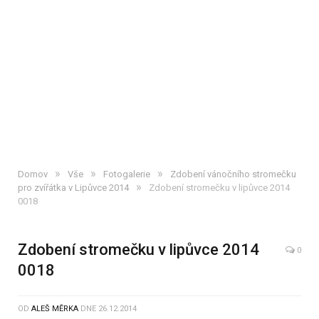
»
»
»
Domov
Vše
Fotogalerie
Zdobení vánočního stromečku
»
pro zvířátka v Lipůvce 2014
Zdobení stromečku v lipůvce 2014
0018
Zdobení stromečku v lipůvce 2014
0
0018
OD
ALEŠ MĚRKA
DNE
26.12.2014