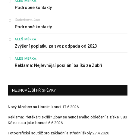
:
ALEŠ MĚRKA
Podrobné kontakty
Onderkova Jana
:
Podrobné kontakty
:
ALEŠ MĚRKA
Zvýšení poplatku za svoz odpadu od 2023
:
ALEŠ MĚRKA
Reklama: Nejlevnější posílání balíků ze Zubří
NEJNOVĚJŠÍ PŘÍSPĚVKY
Nový Alzabox na Horním konci
17.6.2026
Reklama: Přetéká ti skříň? Zbav se nenošeného oblečení a získej 380
Kč na ruku jako bonus!
6.6.2026
Fotografická soutěž pro základní a střední školy
27.4.2026