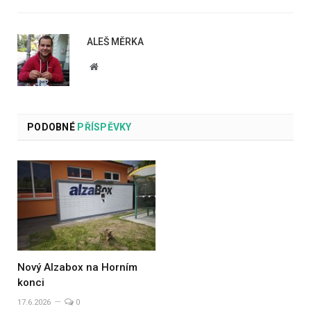
ALEŠ MĚRKA
Website
PODOBNÉ
PŘÍSPĚVKY
Nový Alzabox na Horním
konci
17.6.2026
0