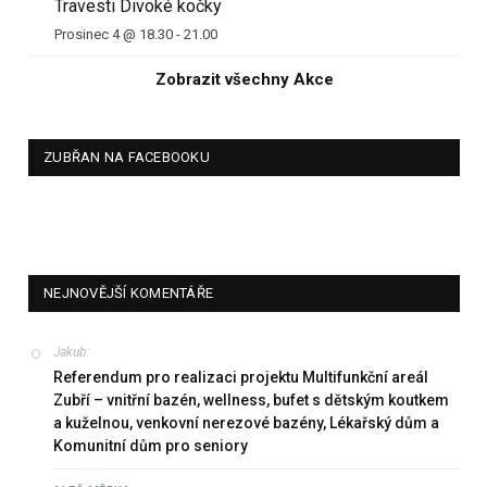
Travesti Divoké kočky
Prosinec 4 @ 18.30
-
21.00
Zobrazit všechny Akce
ZUBŘAN NA FACEBOOKU
NEJNOVĚJŠÍ KOMENTÁŘE
Jakub
:
Referendum pro realizaci projektu Multifunkční areál
Zubří – vnitřní bazén, wellness, bufet s dětským koutkem
a kuželnou, venkovní nerezové bazény, Lékařský dům a
Komunitní dům pro seniory