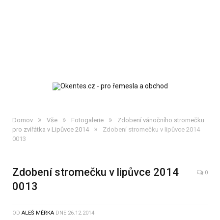
»
»
»
Domov
Vše
Fotogalerie
Zdobení vánočního stromečku
»
pro zvířátka v Lipůvce 2014
Zdobení stromečku v lipůvce 2014
0013
Zdobení stromečku v lipůvce 2014
0
0013
OD
ALEŠ MĚRKA
DNE
26.12.2014