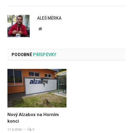
ALEŠ MĚRKA
Website
PODOBNÉ
PŘÍSPĚVKY
Nový Alzabox na Horním
konci
17.6.2026
0