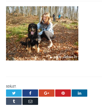
SDÍLET.
Twitter
Facebook
Google+
Pinterest
LinkedIn
Tumblr
Email