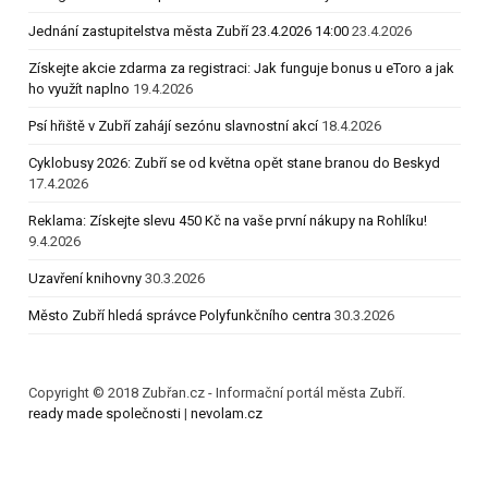
Jednání zastupitelstva města Zubří 23.4.2026 14:00
23.4.2026
Získejte akcie zdarma za registraci: Jak funguje bonus u eToro a jak
ho využít naplno
19.4.2026
Psí hřiště v Zubří zahájí sezónu slavnostní akcí
18.4.2026
Cyklobusy 2026: Zubří se od května opět stane branou do Beskyd
17.4.2026
Reklama: Získejte slevu 450 Kč na vaše první nákupy na Rohlíku!
9.4.2026
Uzavření knihovny
30.3.2026
Město Zubří hledá správce Polyfunkčního centra
30.3.2026
Copyright © 2018 Zubřan.cz - Informační portál města Zubří.
ready made společnosti
|
nevolam.cz