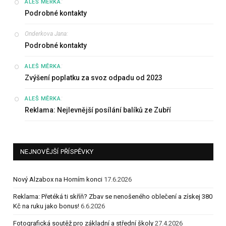
:
ALEŠ MĚRKA
Podrobné kontakty
Onderkova Jana
:
Podrobné kontakty
:
ALEŠ MĚRKA
Zvýšení poplatku za svoz odpadu od 2023
:
ALEŠ MĚRKA
Reklama: Nejlevnější posílání balíků ze Zubří
NEJNOVĚJŠÍ PŘÍSPĚVKY
Nový Alzabox na Horním konci
17.6.2026
Reklama: Přetéká ti skříň? Zbav se nenošeného oblečení a získej 380
Kč na ruku jako bonus!
6.6.2026
Fotografická soutěž pro základní a střední školy
27.4.2026