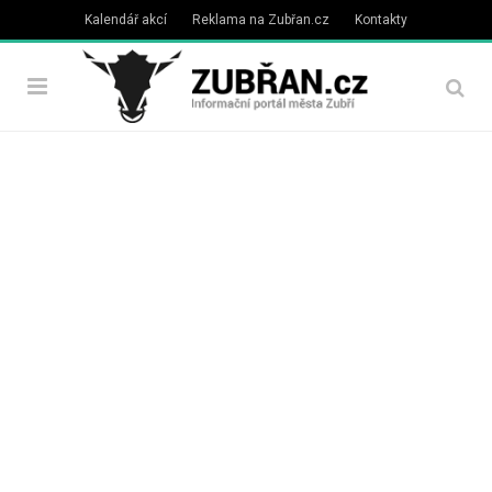
Kalendář akcí
Reklama na Zubřan.cz
Kontakty