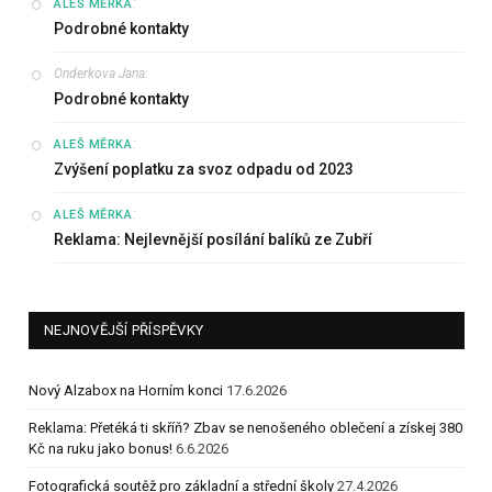
:
ALEŠ MĚRKA
Podrobné kontakty
Onderkova Jana
:
Podrobné kontakty
:
ALEŠ MĚRKA
Zvýšení poplatku za svoz odpadu od 2023
:
ALEŠ MĚRKA
Reklama: Nejlevnější posílání balíků ze Zubří
NEJNOVĚJŠÍ PŘÍSPĚVKY
Nový Alzabox na Horním konci
17.6.2026
Reklama: Přetéká ti skříň? Zbav se nenošeného oblečení a získej 380
Kč na ruku jako bonus!
6.6.2026
Fotografická soutěž pro základní a střední školy
27.4.2026