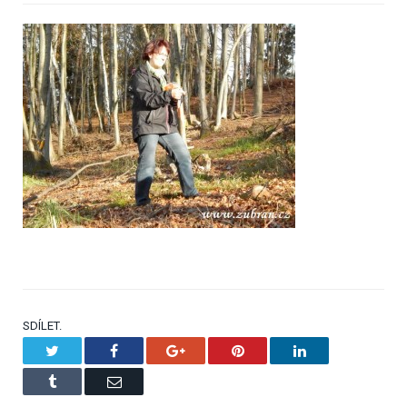
SDÍLET.
Twitter
Facebook
Google+
Pinterest
LinkedIn
Tumblr
Email