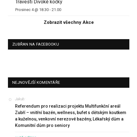
Travesti Divoké kočky
Prosinec 4 @ 18.30
-
21.00
Zobrazit všechny Akce
ZUBŘAN NA FACEBOOKU
NEJNOVĚJŠÍ KOMENTÁŘE
Jakub
:
Referendum pro realizaci projektu Multifunkční areál
Zubří – vnitřní bazén, wellness, bufet s dětským koutkem
a kuželnou, venkovní nerezové bazény, Lékařský dům a
Komunitní dům pro seniory