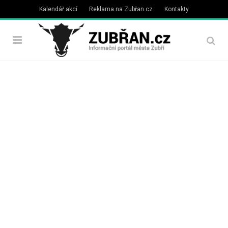
Kalendář akcí
Reklama na Zubřan.cz
Kontakty