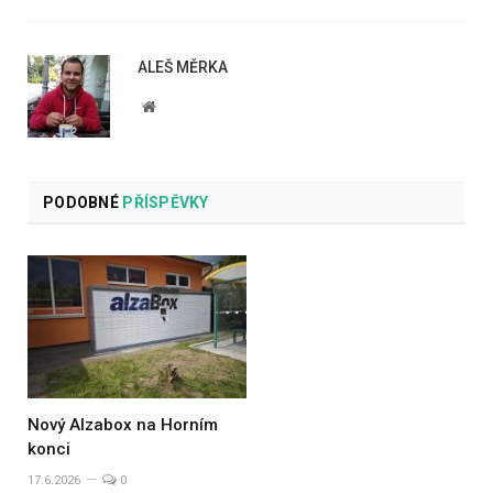
ALEŠ MĚRKA
Website
PODOBNÉ
PŘÍSPĚVKY
Nový Alzabox na Horním
konci
17.6.2026
0