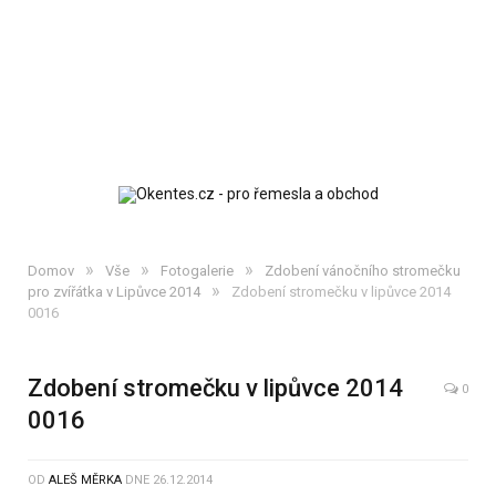
»
»
»
Domov
Vše
Fotogalerie
Zdobení vánočního stromečku
»
pro zvířátka v Lipůvce 2014
Zdobení stromečku v lipůvce 2014
0016
Zdobení stromečku v lipůvce 2014
0
0016
OD
ALEŠ MĚRKA
DNE
26.12.2014