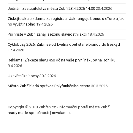
Jednání zastupitelstva města Zubří 23.4.2026 14:00
23.4.2026
Získejte akcie zdarma za registraci: Jak funguje bonus u eToro a jak
ho využít naplno
19.4.2026
Psí hřiště v Zubří zahájí sezónu slavnostní akcí
18.4.2026
Cyklobusy 2026: Zubří se od května opět stane branou do Beskyd
17.4.2026
Reklama: Získejte slevu 450 Kč na vaše první nákupy na Rohlíku!
9.4.2026
Uzavření knihovny
30.3.2026
Město Zubří hledá správce Polyfunkčního centra
30.3.2026
Copyright © 2018 Zubřan.cz - Informační portál města Zubří.
ready made společnosti
|
nevolam.cz