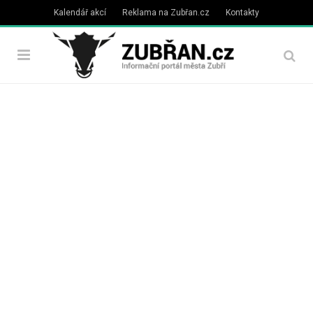
Kalendář akcí
Reklama na Zubřan.cz
Kontakty