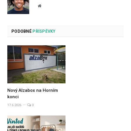
Website
PODOBNÉ
PŘÍSPĚVKY
Nový Alzabox na Horním
konci
17.6.2026
0