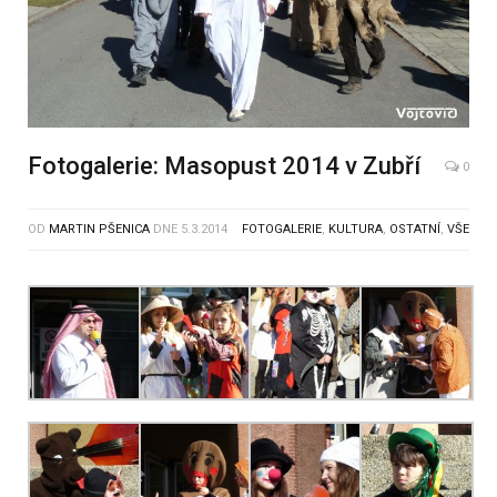
Fotogalerie: Masopust 2014 v Zubří
0
OD
MARTIN PŠENICA
DNE
5.3.2014
FOTOGALERIE
,
KULTURA
,
OSTATNÍ
,
VŠE