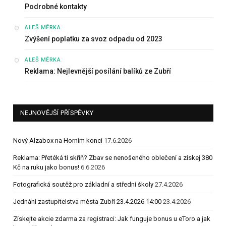
Podrobné kontakty
:
ALEŠ MĚRKA
Zvýšení poplatku za svoz odpadu od 2023
:
ALEŠ MĚRKA
Reklama: Nejlevnější posílání balíků ze Zubří
NEJNOVĚJŠÍ PŘÍSPĚVKY
Nový Alzabox na Horním konci
17.6.2026
Reklama: Přetéká ti skříň? Zbav se nenošeného oblečení a získej 380
Kč na ruku jako bonus!
6.6.2026
Fotografická soutěž pro základní a střední školy
27.4.2026
Jednání zastupitelstva města Zubří 23.4.2026 14:00
23.4.2026
Získejte akcie zdarma za registraci: Jak funguje bonus u eToro a jak