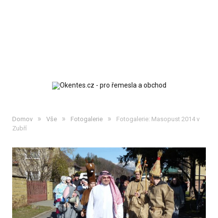
»
»
»
Domov
Vše
Fotogalerie
Fotogalerie: Masopust 2014 v
Zubří