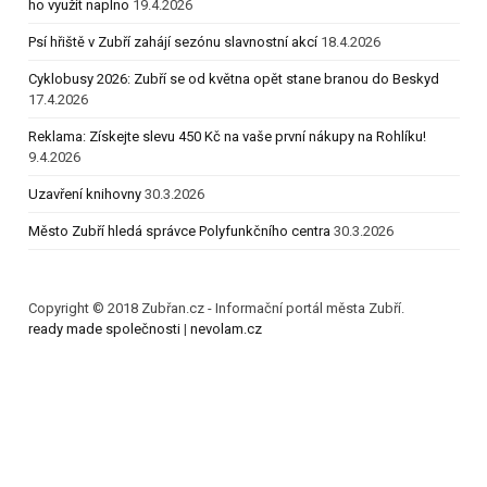
ho využít naplno
19.4.2026
Psí hřiště v Zubří zahájí sezónu slavnostní akcí
18.4.2026
Cyklobusy 2026: Zubří se od května opět stane branou do Beskyd
17.4.2026
Reklama: Získejte slevu 450 Kč na vaše první nákupy na Rohlíku!
9.4.2026
Uzavření knihovny
30.3.2026
Město Zubří hledá správce Polyfunkčního centra
30.3.2026
Copyright © 2018 Zubřan.cz - Informační portál města Zubří.
ready made společnosti
|
nevolam.cz