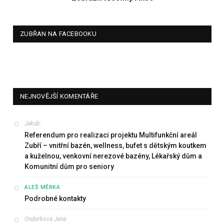
ZUBŘAN NA FACEBOOKU
NEJNOVĚJŠÍ KOMENTÁŘE
Jakub
:
Referendum pro realizaci projektu Multifunkční areál
Zubří – vnitřní bazén, wellness, bufet s dětským koutkem
a kuželnou, venkovní nerezové bazény, Lékařský dům a
Komunitní dům pro seniory
:
ALEŠ MĚRKA
Podrobné kontakty
Onderkova Jana
: