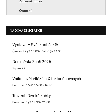
Zdravotnictví
Ostatní
NADCHÁZEJÍCÍ AKCE
Výstava – Svět kostiček®
Červen 22 @ 14.00
-
Září 6 @ 14.00
Den města Zubří 2026
Srpen 29
Vnitřní svět vítězů a X faktor úspěšných
Listopad 15 @ 15.00
-
16.30
Travesti Divoké kočky
Prosinec 4 @ 18.30
-
21.00