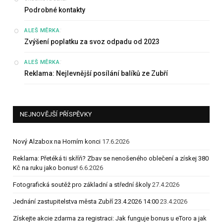
Podrobné kontakty
:
ALEŠ MĚRKA
Zvýšení poplatku za svoz odpadu od 2023
:
ALEŠ MĚRKA
Reklama: Nejlevnější posílání balíků ze Zubří
NEJNOVĚJŠÍ PŘÍSPĚVKY
Nový Alzabox na Horním konci
17.6.2026
Reklama: Přetéká ti skříň? Zbav se nenošeného oblečení a získej 380
Kč na ruku jako bonus!
6.6.2026
Fotografická soutěž pro základní a střední školy
27.4.2026
Jednání zastupitelstva města Zubří 23.4.2026 14:00
23.4.2026
Získejte akcie zdarma za registraci: Jak funguje bonus u eToro a jak