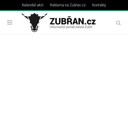
Kalendář akcí
Reklama na Zubřan.cz
Kontakty