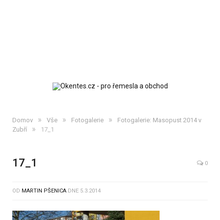
»
»
»
Domov
Vše
Fotogalerie
Fotogalerie: Masopust 2014 v
»
Zubří
17_1
17_1
0
OD
MARTIN PŠENICA
DNE
5.3.2014