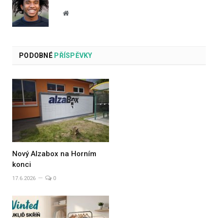
Website
PODOBNÉ
PŘÍSPĚVKY
Nový Alzabox na Horním
konci
17.6.2026
0