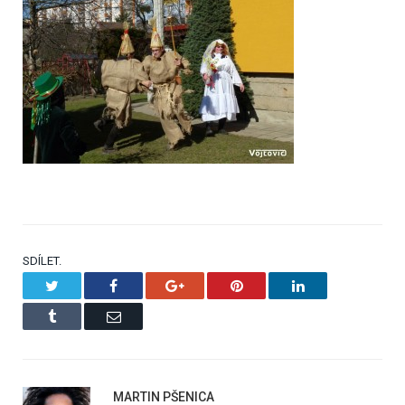
SDÍLET.
Twitter
Facebook
Google+
Pinterest
LinkedIn
Tumblr
Email
MARTIN PŠENICA