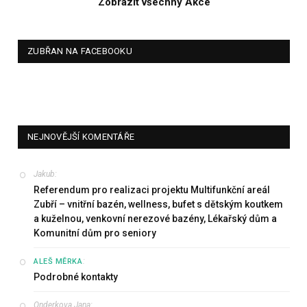
Zobrazit všechny Akce
ZUBŘAN NA FACEBOOKU
NEJNOVĚJŠÍ KOMENTÁŘE
Jakub
:
Referendum pro realizaci projektu Multifunkční areál
Zubří – vnitřní bazén, wellness, bufet s dětským koutkem
a kuželnou, venkovní nerezové bazény, Lékařský dům a
Komunitní dům pro seniory
:
ALEŠ MĚRKA
Podrobné kontakty
Onderkova Jana
: