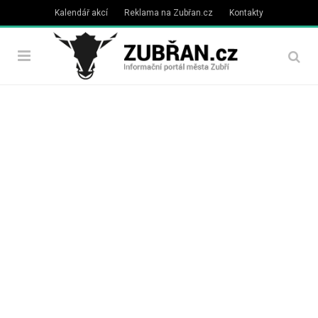
Kalendář akcí
Reklama na Zubřan.cz
Kontakty