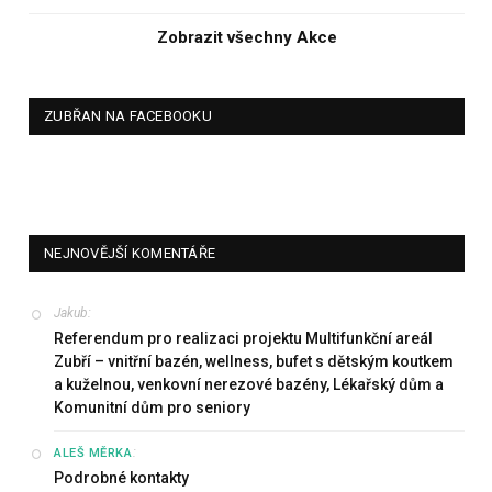
Zobrazit všechny Akce
ZUBŘAN NA FACEBOOKU
NEJNOVĚJŠÍ KOMENTÁŘE
Jakub
:
Referendum pro realizaci projektu Multifunkční areál
Zubří – vnitřní bazén, wellness, bufet s dětským koutkem
a kuželnou, venkovní nerezové bazény, Lékařský dům a
Komunitní dům pro seniory
:
ALEŠ MĚRKA
Podrobné kontakty