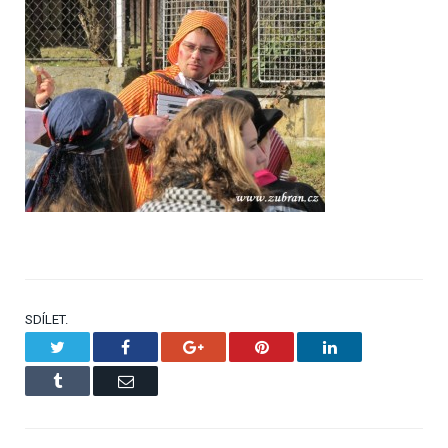
SDÍLET.
Twitter
Facebook
Google+
Pinterest
LinkedIn
Tumblr
Email