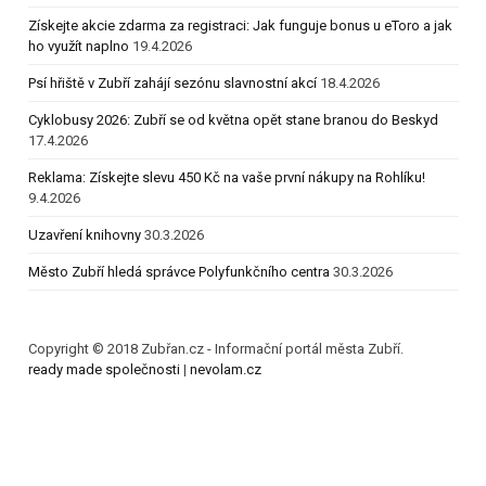
Získejte akcie zdarma za registraci: Jak funguje bonus u eToro a jak
ho využít naplno
19.4.2026
Psí hřiště v Zubří zahájí sezónu slavnostní akcí
18.4.2026
Cyklobusy 2026: Zubří se od května opět stane branou do Beskyd
17.4.2026
Reklama: Získejte slevu 450 Kč na vaše první nákupy na Rohlíku!
9.4.2026
Uzavření knihovny
30.3.2026
Město Zubří hledá správce Polyfunkčního centra
30.3.2026
Copyright © 2018 Zubřan.cz - Informační portál města Zubří.
ready made společnosti
|
nevolam.cz