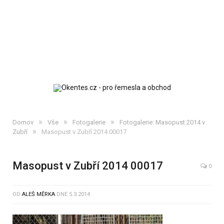
»
»
»
Domov
Vše
Fotogalerie
Fotogalerie: Masopust 2014 v
»
Zubří
Masopust v Zubří 2014 00017
Masopust v Zubří 2014 00017
0
OD
ALEŠ MĚRKA
DNE
5.3.2014