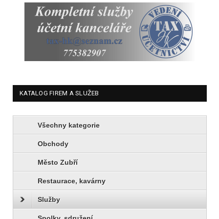
KATALOG FIREM A SLUŽEB
Všechny kategorie
Obchody
Město Zubří
Restaurace, kavárny
Služby
Spolky, sdružení