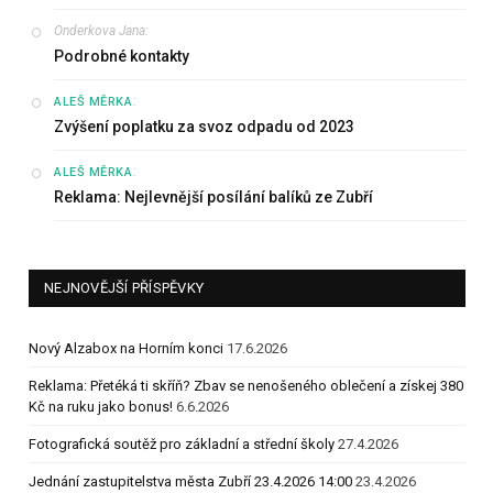
Onderkova Jana
:
Podrobné kontakty
:
ALEŠ MĚRKA
Zvýšení poplatku za svoz odpadu od 2023
:
ALEŠ MĚRKA
Reklama: Nejlevnější posílání balíků ze Zubří
NEJNOVĚJŠÍ PŘÍSPĚVKY
Nový Alzabox na Horním konci
17.6.2026
Reklama: Přetéká ti skříň? Zbav se nenošeného oblečení a získej 380
Kč na ruku jako bonus!
6.6.2026
Fotografická soutěž pro základní a střední školy
27.4.2026
Jednání zastupitelstva města Zubří 23.4.2026 14:00
23.4.2026