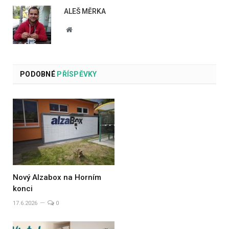
ALEŠ MĚRKA
Website
PODOBNÉ
PŘÍSPĚVKY
Nový Alzabox na Horním
konci
17.6.2026
0