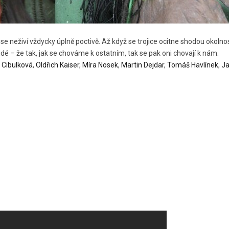
neživí vždycky úplně poctivě. Až když se trojice ocitne shodou okolnost
lidé – že tak, jak se chováme k ostatním, tak se pak oni chovají k nám.
 Cibulková
,
Oldřich Kaiser
,
Míra Nosek
,
Martin Dejdar
,
Tomáš Havlínek
,
Ja