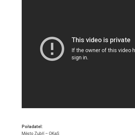
Pořadatel:
Město Zubří – OKaS