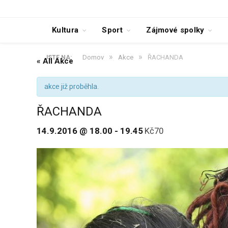
Kultura
Sport
Zájmové spolky
»
»
Domov
Akce
ŘACHANDA
JSTE NA:
« All Akce
akce již proběhla.
ŘACHANDA
14.9.2016 @ 18.00
-
19.45
Kč70