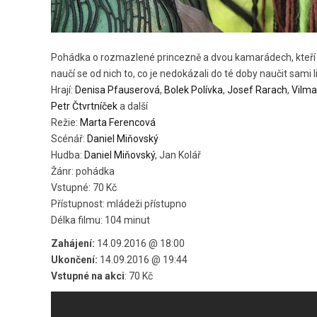
Pohádka o rozmazlené princezně a dvou kamarádech, kteří se 
naučí se od nich to, co je nedokázali do té doby naučit sami 
Hrají:
Denisa Pfauserová
,
Bolek Polívka
,
Josef Rarach
,
Vilma
Petr Čtvrtníček
a další
Režie:
Marta Ferencová
Scénář:
Daniel Miňovský
Hudba:
Daniel Miňovský
, Jan Kolář
Žánr: pohádka
Vstupné: 70 Kč
Přístupnost: mládeži přístupno
Délka filmu: 104 minut
Zahájení:
14.09.2016 @ 18:00
Ukončení:
14.09.2016 @ 19:44
Vstupné na akci
: 70 Kč