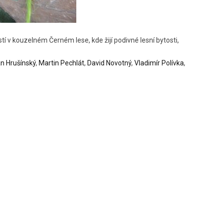
í v kouzelném Černém lese, kde žijí podivné lesní bytosti,
n Hrušínský
,
Martin Pechlát
,
David Novotný
,
Vladimír Polívka
,