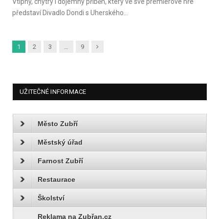
Vtipný, chytrý i dojemný příběh, který ve své premiérové hře
představí Divadlo Dondi s Uherského…
Další
1
2
3
…
9
UŽITEČNÉ INFORMACE
Město Zubří
Městský úřad
Farnost Zubří
Restaurace
Školství
Reklama na Zubřan.cz