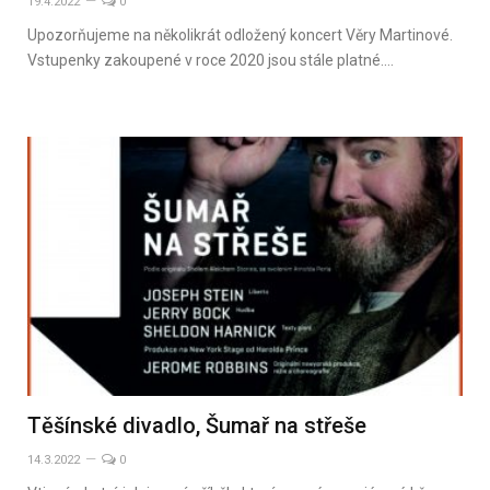
19.4.2022
0
Upozorňujeme na několikrát odložený koncert Věry Martinové.
Vstupenky zakoupené v roce 2020 jsou stále platné.…
Těšínské divadlo, Šumař na střeše
14.3.2022
0