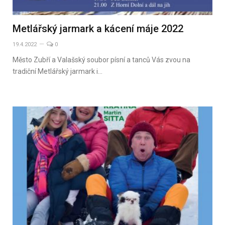
Metlářský jarmark a kácení máje 2022
19.4.2022
0
Město Zubří a Valašský soubor písní a tanců Vás zvou na
tradiční Metlářský jarmark i…