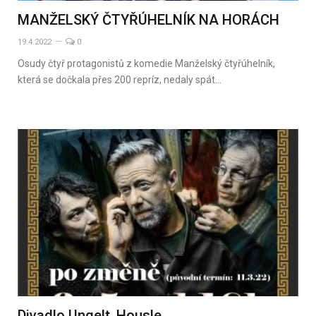
MANŽELSKÝ ČTYŘÚHELNÍK NA HORÁCH
19.4.2022
0
Osudy čtyř protagonistů z komedie Manželský čtyřúhelník,
která se dočkala přes 200 repríz, nedaly spát…
Divadlo Ungelt, Housle