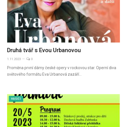
Druhá tvář s Evou Urbanovou
1.11.2023
0
Proměna první dámy české opery v rockovou star. Operní diva
světového formátu Eva Urbanová zazáří…
HASIČI