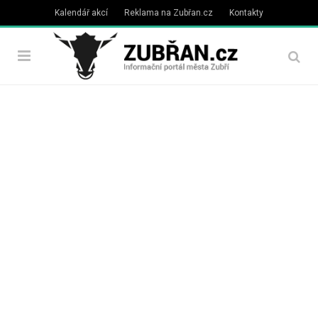
Kalendář akcí
Reklama na Zubřan.cz
Kontakty