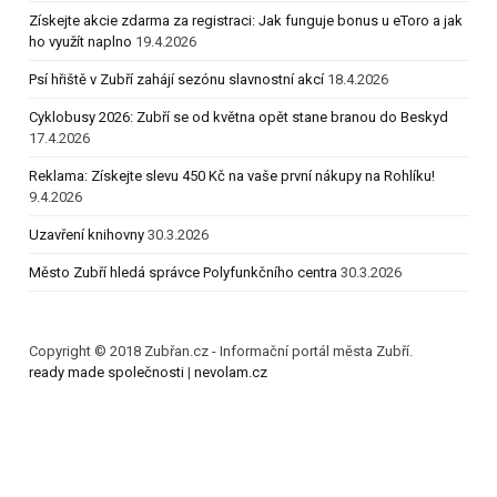
Získejte akcie zdarma za registraci: Jak funguje bonus u eToro a jak
ho využít naplno
19.4.2026
Psí hřiště v Zubří zahájí sezónu slavnostní akcí
18.4.2026
Cyklobusy 2026: Zubří se od května opět stane branou do Beskyd
17.4.2026
Reklama: Získejte slevu 450 Kč na vaše první nákupy na Rohlíku!
9.4.2026
Uzavření knihovny
30.3.2026
Město Zubří hledá správce Polyfunkčního centra
30.3.2026
Copyright © 2018 Zubřan.cz - Informační portál města Zubří.
ready made společnosti
|
nevolam.cz