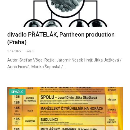
divadlo PŘÁTELÁK, Pantheon production
(Praha)
27.4.2022
0
Autor: Stefan Vögel Režie: Jaromír Nosek Hrají: Jitka Ježková /
Anna Fixová, Marika Šoposká /…
DIVADLO