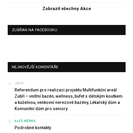
Zobrazit všechny Akce
ZUBŘAN NA FACEBOOKU
NEJNOVĚJŠÍ KOMENTÁŘE
Jakub
:
Referendum pro realizaci projektu Multifunkční areál
Zubří – vnitřní bazén, wellness, bufet s dětským koutkem
a kuželnou, venkovní nerezové bazény, Lékařský dům a
Komunitní dům pro seniory
:
ALEŠ MĚRKA
Podrobné kontakty