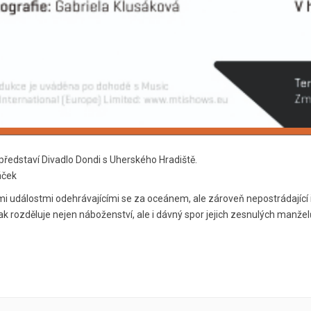
 představí Divadlo Dondi s Uherského Hradiště.
áček
i událostmi odehrávajícími se za oceánem, ale zároveň nepostrádající i
 však rozděluje nejen náboženství, ale i dávný spor jejich zesnulých manže