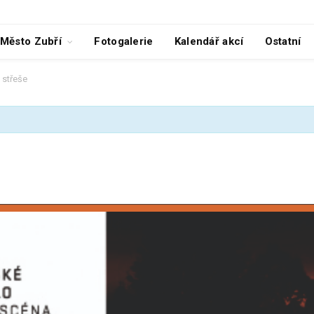
Město Zubří
Fotogalerie
Kalendář akcí
Ostatní
 střeše