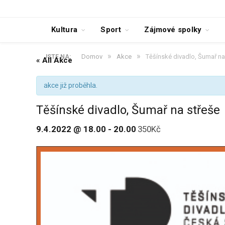
Kultura
Sport
Zájmové spolky
»
»
Domov
Akce
Těšínské divadlo, Šumař na
JSTE NA:
« All Akce
akce již proběhla.
Těšínské divadlo, Šumař na střeše
9.4.2022 @ 18.00
-
20.00
350Kč