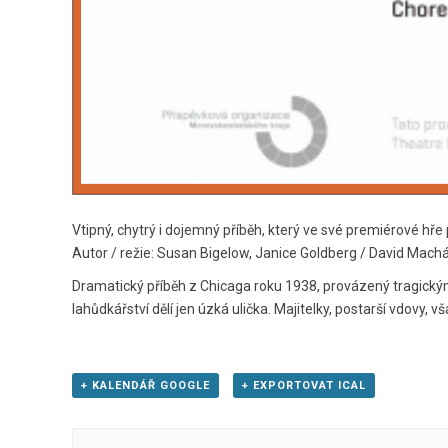
Vtipný, chytrý i dojemný příběh, který ve své premiérové hře
Autor / režie: Susan Bigelow, Janice Goldberg / David Mach
Dramatický příběh z Chicaga roku 1938, provázený tragickým
lahůdkářství dělí jen úzká ulička. Majitelky, postarší vdovy,
+ KALENDÁŘ GOOGLE
+ EXPORTOVAT ICAL