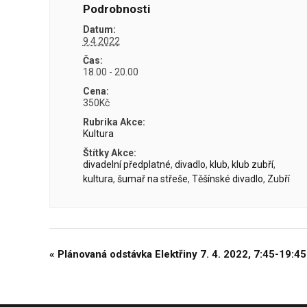
Podrobnosti
Datum:
9.4.2022
Čas:
18.00 - 20.00
Cena:
350Kč
Rubrika Akce:
Kultura
Štítky Akce:
divadelní předplatné
,
divadlo
,
klub
,
klub zubří
,
kultura
,
šumař na střeše
,
Těšínské divadlo
,
Zubří
«
Plánovaná odstávka Elektřiny 7. 4. 2022, 7:45-19:45
Navigace
pro
Akce