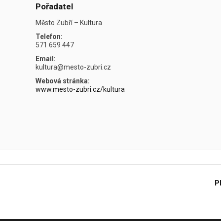
Pořadatel
Město Zubří – Kultura
Telefon:
571 659 447
Email:
kultura@mesto-zubri.cz
Webová stránka:
www.mesto-zubri.cz/kultura
P