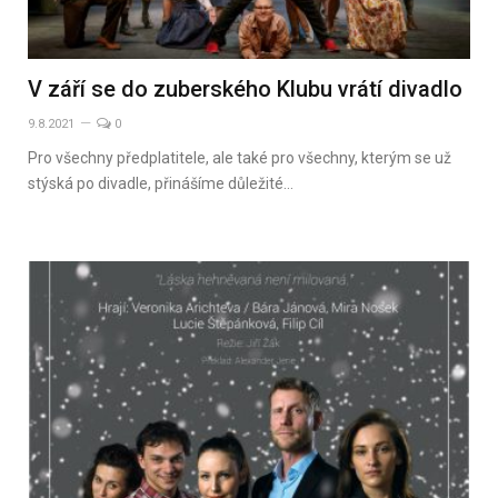
V září se do zuberského Klubu vrátí divadlo
9.8.2021
0
Pro všechny předplatitele, ale také pro všechny, kterým se už
stýská po divadle, přinášíme důležité…