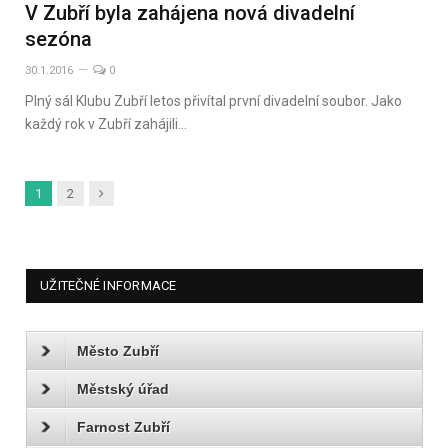
V Zubří byla zahájena nová divadelní
sezóna
30.1.2016
0
Plný sál Klubu Zubří letos přivítal první divadelní soubor. Jako
každý rok v Zubří zahájili…
Další
1
2
UŽITEČNÉ INFORMACE
Město Zubří
Městský úřad
Farnost Zubří