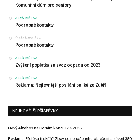
Komunitní dům pro seniory
:
ALEŠ MĚRKA
Podrobné kontakty
Onderkova Jana
:
Podrobné kontakty
:
ALEŠ MĚRKA
Zvýšení poplatku za svoz odpadu od 2023
:
ALEŠ MĚRKA
Reklama: Nejlevnější posílání balíků ze Zubří
NEJNOVĚJŠÍ PŘÍSPĚVKY
Nový Alzabox na Horním konci
17.6.2026
Reklama: Přetéká ti skříň? Zbav se nenošeného oblečení a získej 380