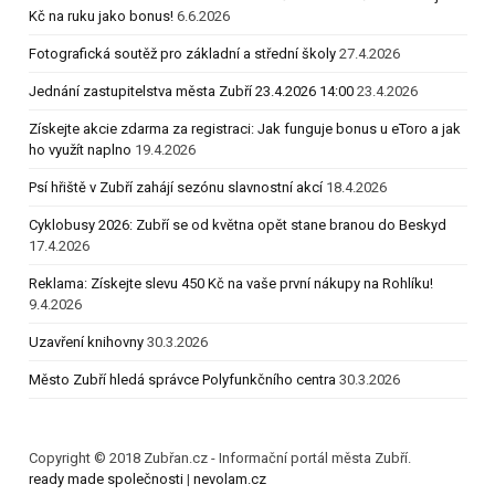
Kč na ruku jako bonus!
6.6.2026
Fotografická soutěž pro základní a střední školy
27.4.2026
Jednání zastupitelstva města Zubří 23.4.2026 14:00
23.4.2026
Získejte akcie zdarma za registraci: Jak funguje bonus u eToro a jak
ho využít naplno
19.4.2026
Psí hřiště v Zubří zahájí sezónu slavnostní akcí
18.4.2026
Cyklobusy 2026: Zubří se od května opět stane branou do Beskyd
17.4.2026
Reklama: Získejte slevu 450 Kč na vaše první nákupy na Rohlíku!
9.4.2026
Uzavření knihovny
30.3.2026
Město Zubří hledá správce Polyfunkčního centra
30.3.2026
Copyright © 2018 Zubřan.cz - Informační portál města Zubří.
ready made společnosti
|
nevolam.cz