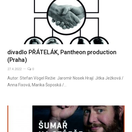
divadlo PŘÁTELÁK, Pantheon production
(Praha)
27.4.2022
0
Autor: Stefan Vögel Režie: Jaromír Nosek Hrají: Jitka Ježková /
Anna Fixová, Marika Šoposká /…