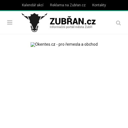
Kalendář akcí
Reklama na Zubřan.cz
Kontakty