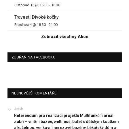
Listopad 15 @ 15.00
-
16.30
Travesti Divoké kočky
Prosinec 4 @ 18.30
-
21.00
Zobrazit všechny Akce
ZUBŘAN NA FACEBOOKU
NEJNOVĚJŠÍ KOMENTÁŘE
Jakub
:
Referendum pro realizaci projektu Multifunkční areál
Zubří – vnitřní bazén, wellness, bufet s dětským koutkem
a kuželnou, venkovní nerezové bazény, Lékařský dům a