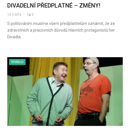
DIVADELNÍ PŘEDPLATNÉ – ZMĚNY!
13.9.2016
0
S politováním musíme všem předplatitelům oznámit, že ze
zdravotních a pracovních důvodů hlavních protagonistů her
Divadla…
DIVADLO