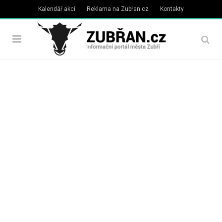
Kalendář akcí
Reklama na Zubřan.cz
Kontakty