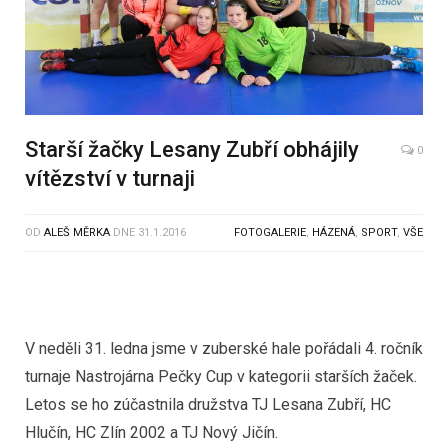
Starší žačky Lesany Zubří obhájily
0
vítězství v turnaji
OD
ALEŠ MĚRKA
DNE
31.1.2016
FOTOGALERIE
,
HÁZENÁ
,
SPORT
,
VŠE
V neděli 31. ledna jsme v zuberské hale pořádali 4. ročník
turnaje Nastrojárna Pečky Cup v kategorii starších žaček.
Letos se ho zúčastnila družstva TJ Lesana Zubří, HC
Hlučín, HC Zlín 2002 a TJ Nový Jičín.