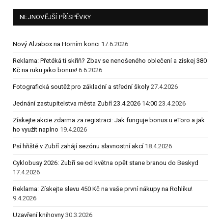
NEJNOVĚJŠÍ PŘÍSPĚVKY
Nový Alzabox na Horním konci
17.6.2026
Reklama: Přetéká ti skříň? Zbav se nenošeného oblečení a získej 380
Kč na ruku jako bonus!
6.6.2026
Fotografická soutěž pro základní a střední školy
27.4.2026
Jednání zastupitelstva města Zubří 23.4.2026 14:00
23.4.2026
Získejte akcie zdarma za registraci: Jak funguje bonus u eToro a jak
ho využít naplno
19.4.2026
Psí hřiště v Zubří zahájí sezónu slavnostní akcí
18.4.2026
Cyklobusy 2026: Zubří se od května opět stane branou do Beskyd
17.4.2026
Reklama: Získejte slevu 450 Kč na vaše první nákupy na Rohlíku!
9.4.2026
Uzavření knihovny
30.3.2026