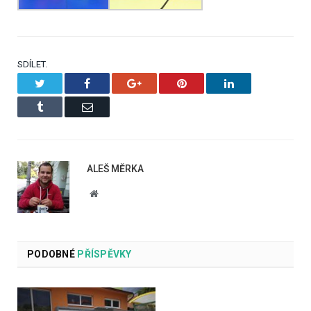
SDÍLET.
Twitter
Facebook
Google+
Pinterest
LinkedIn
Tumblr
Email
ALEŠ MĚRKA
Website
PODOBNÉ
PŘÍSPĚVKY