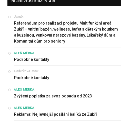
NEJNOVĚJŠÍ KOMENTÁŘE
Jakub
:
Referendum pro realizaci projektu Multifunkční areál
Zubří – vnitřní bazén, wellness, bufet s dětským koutkem
a kuželnou, venkovní nerezové bazény, Lékařský dům a
Komunitní dům pro seniory
:
ALEŠ MĚRKA
Podrobné kontakty
Onderkova Jana
:
Podrobné kontakty
:
ALEŠ MĚRKA
Zvýšení poplatku za svoz odpadu od 2023
:
ALEŠ MĚRKA
Reklama: Nejlevnější posílání balíků ze Zubří