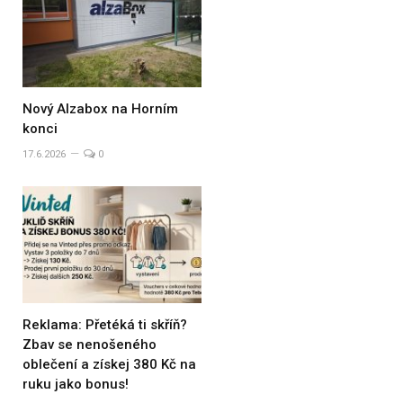
Nový Alzabox na Horním
konci
17.6.2026
0
Reklama: Přetéká ti skříň?
Zbav se nenošeného
oblečení a získej 380 Kč na
ruku jako bonus!