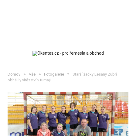
»
»
»
Domov
Vše
Fotogalerie
Starší žačky Lesany Zubří
obhájily vítězství v turnaji