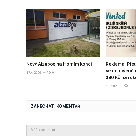
Nový Alzabox na Horním konci
Reklama: Přet
se nenošeného
17.6.2026
0
380 Kč na ruk
6.6.2026
0
ZANECHAT KOMENTÁŘ