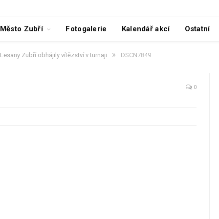
Město Zubří
Fotogalerie
Kalendář akcí
Ostatní
»
Lesany Zubří obhájily vítězství v turnaji
DSCN7849
0