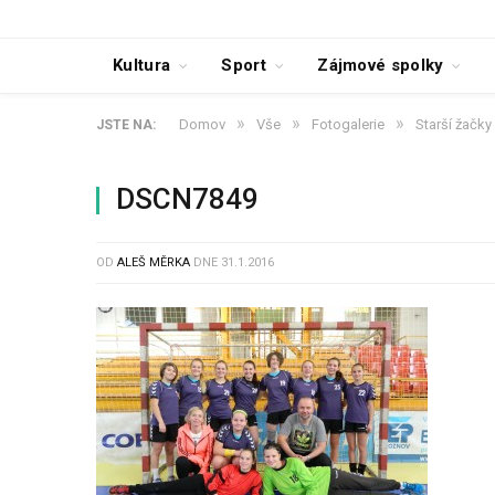
Kultura
Sport
Zájmové spolky
»
»
»
Domov
Vše
Fotogalerie
Starší žačky 
JSTE NA:
DSCN7849
OD
ALEŠ MĚRKA
DNE
31.1.2016