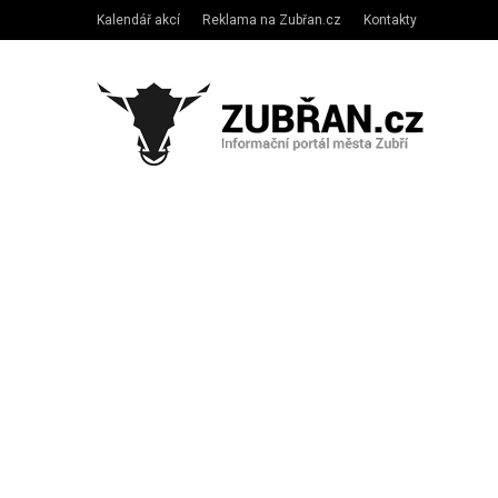
Kalendář akcí
Reklama na Zubřan.cz
Kontakty