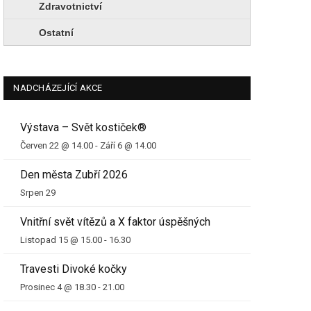
Zdravotnictví
Ostatní
NADCHÁZEJÍCÍ AKCE
Výstava – Svět kostiček®
Červen 22 @ 14.00
-
Září 6 @ 14.00
Den města Zubří 2026
Srpen 29
Vnitřní svět vítězů a X faktor úspěšných
Listopad 15 @ 15.00
-
16.30
Travesti Divoké kočky
Prosinec 4 @ 18.30
-
21.00