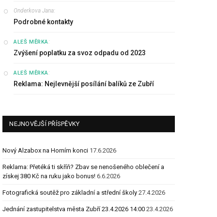
Onderkova Jana
:
Podrobné kontakty
:
ALEŠ MĚRKA
Zvýšení poplatku za svoz odpadu od 2023
:
ALEŠ MĚRKA
Reklama: Nejlevnější posílání balíků ze Zubří
NEJNOVĚJŠÍ PŘÍSPĚVKY
Nový Alzabox na Horním konci
17.6.2026
Reklama: Přetéká ti skříň? Zbav se nenošeného oblečení a
získej 380 Kč na ruku jako bonus!
6.6.2026
Fotografická soutěž pro základní a střední školy
27.4.2026
Jednání zastupitelstva města Zubří 23.4.2026 14:00
23.4.2026