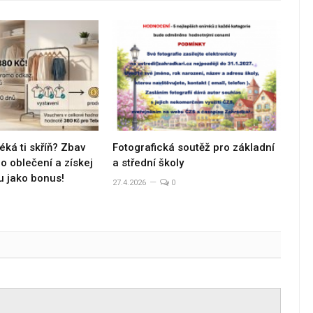
éká ti skříň? Zbav
Fotografická soutěž pro základní
 oblečení a získej
a střední školy
u jako bonus!
27.4.2026
0