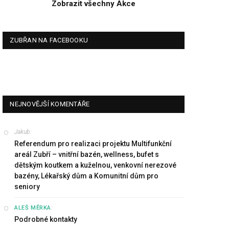
Zobrazit všechny Akce
ZUBŘAN NA FACEBOOKU
NEJNOVĚJŠÍ KOMENTÁŘE
Jakub
:
Referendum pro realizaci projektu Multifunkční
areál Zubří – vnitřní bazén, wellness, bufet s
dětským koutkem a kuželnou, venkovní nerezové
bazény, Lékařský dům a Komunitní dům pro
seniory
:
ALEŠ MĚRKA
Podrobné kontakty