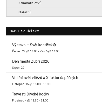
Zdravotnictví
Ostatní
NADCHÁZEJÍCÍ AKCE
Výstava – Svět kostiček®
Červen 22 @ 14.00
-
Září 6 @ 14.00
Den města Zubří 2026
Srpen 29
Vnitřní svět vítězů a X faktor úspěšných
Listopad 15 @ 15.00
-
16.30
Travesti Divoké kočky
Prosinec 4 @ 18.30
-
21.00