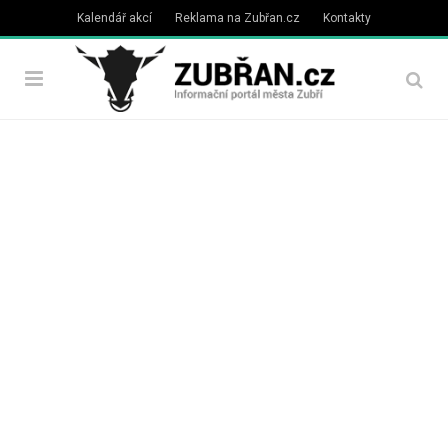
Kalendář akcí
Reklama na Zubřan.cz
Kontakty