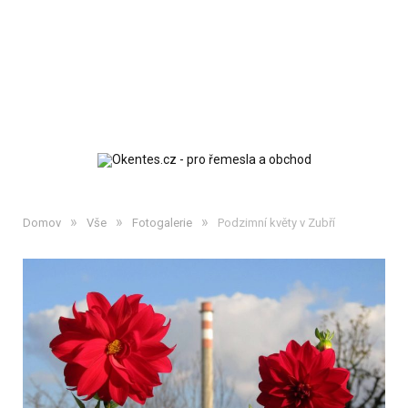
»
»
»
Domov
Vše
Fotogalerie
Podzimní květy v Zubří