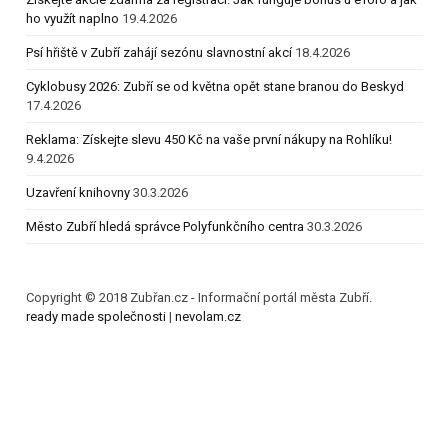
ho využít naplno
19.4.2026
Psí hřiště v Zubří zahájí sezónu slavnostní akcí
18.4.2026
Cyklobusy 2026: Zubří se od května opět stane branou do Beskyd
17.4.2026
Reklama: Získejte slevu 450 Kč na vaše první nákupy na Rohlíku!
9.4.2026
Uzavření knihovny
30.3.2026
Město Zubří hledá správce Polyfunkčního centra
30.3.2026
Copyright © 2018 Zubřan.cz - Informační portál města Zubří.
ready made společnosti
|
nevolam.cz