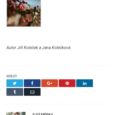
Autor Jiří Koleček a Jana Kolečková
SDÍLET.
Twitter
Facebook
Google+
Pinterest
LinkedIn
Tumblr
Email
ALEŠ MĚRKA