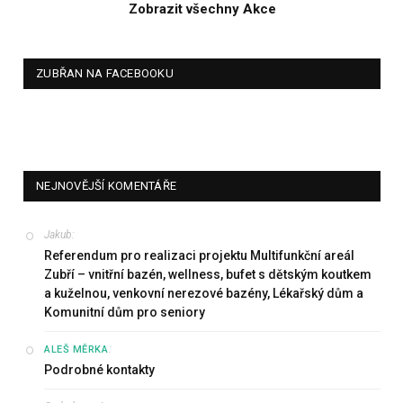
Zobrazit všechny Akce
ZUBŘAN NA FACEBOOKU
NEJNOVĚJŠÍ KOMENTÁŘE
Jakub
:
Referendum pro realizaci projektu Multifunkční areál
Zubří – vnitřní bazén, wellness, bufet s dětským koutkem
a kuželnou, venkovní nerezové bazény, Lékařský dům a
Komunitní dům pro seniory
:
ALEŠ MĚRKA
Podrobné kontakty