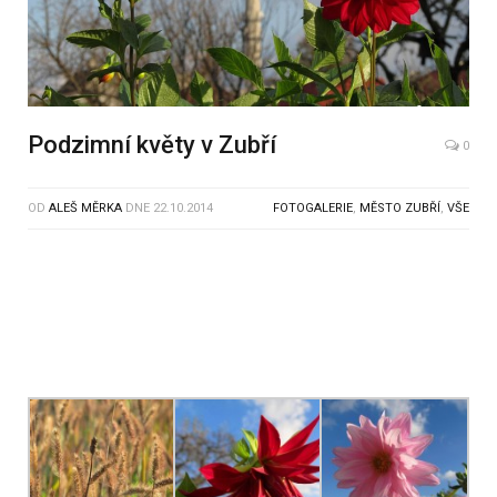
Podzimní květy v Zubří
0
OD
ALEŠ MĚRKA
DNE
22.10.2014
FOTOGALERIE
,
MĚSTO ZUBŘÍ
,
VŠE