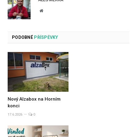
Website
PODOBNÉ
PŘÍSPĚVKY
Nový Alzabox na Horním
konci
17.6.2026
0