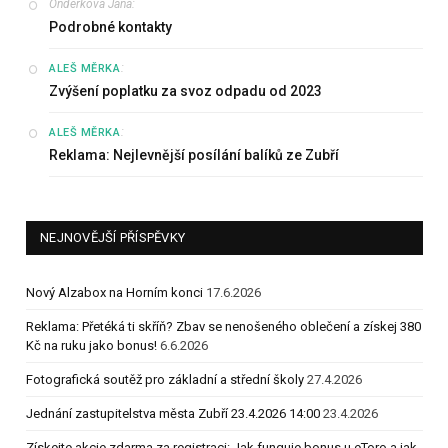
Onderkova Jana
:
Podrobné kontakty
:
ALEŠ MĚRKA
Zvýšení poplatku za svoz odpadu od 2023
:
ALEŠ MĚRKA
Reklama: Nejlevnější posílání balíků ze Zubří
NEJNOVĚJŠÍ PŘÍSPĚVKY
Nový Alzabox na Horním konci
17.6.2026
Reklama: Přetéká ti skříň? Zbav se nenošeného oblečení a získej 380
Kč na ruku jako bonus!
6.6.2026
Fotografická soutěž pro základní a střední školy
27.4.2026
Jednání zastupitelstva města Zubří 23.4.2026 14:00
23.4.2026
Získejte akcie zdarma za registraci: Jak funguje bonus u eToro a jak