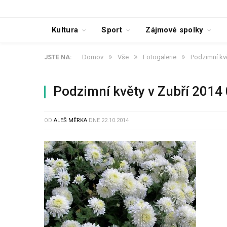
Kultura
Sport
Zájmové spolky
»
»
»
Domov
Vše
Fotogalerie
Podzimní kvě
JSTE NA:
Podzimní květy v Zubří 2014
OD
ALEŠ MĚRKA
DNE
22.10.2014