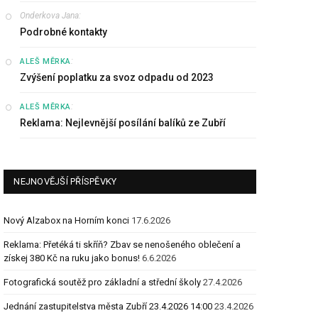
Onderkova Jana
:
Podrobné kontakty
:
ALEŠ MĚRKA
Zvýšení poplatku za svoz odpadu od 2023
:
ALEŠ MĚRKA
Reklama: Nejlevnější posílání balíků ze Zubří
NEJNOVĚJŠÍ PŘÍSPĚVKY
Nový Alzabox na Horním konci
17.6.2026
Reklama: Přetéká ti skříň? Zbav se nenošeného oblečení a
získej 380 Kč na ruku jako bonus!
6.6.2026
Fotografická soutěž pro základní a střední školy
27.4.2026
Jednání zastupitelstva města Zubří 23.4.2026 14:00
23.4.2026