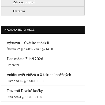
Zdravotnictví
Ostatní
NADCHÁZEJÍCÍ AKCE
Výstava – Svět kostiček®
Červen 22 @ 14.00
-
Září 6 @ 14.00
Den města Zubří 2026
Srpen 29
Vnitřní svět vítězů a X faktor úspěšných
Listopad 15 @ 15.00
-
16.30
Travesti Divoké kočky
Prosinec 4 @ 18.30
-
21.00