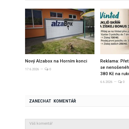
Nový Alzabox na Horním konci
Reklama: Přet
se nenošeného
17.6.2026
0
380 Kč na ruk
6.6.2026
0
ZANECHAT KOMENTÁŘ