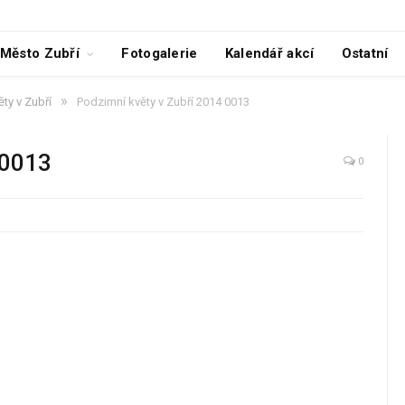
Město Zubří
Fotogalerie
Kalendář akcí
Ostatní
»
ty v Zubří
Podzimní květy v Zubří 2014 0013
 0013
0