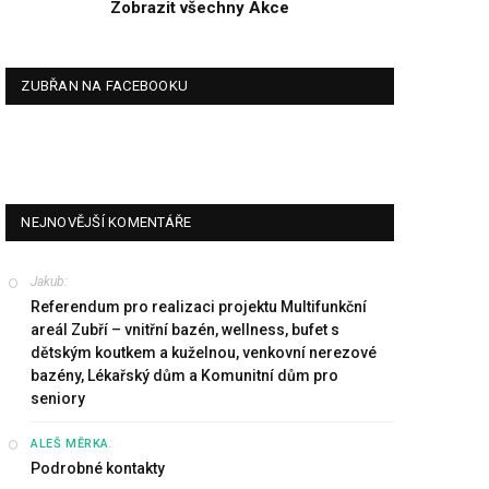
Zobrazit všechny Akce
ZUBŘAN NA FACEBOOKU
NEJNOVĚJŠÍ KOMENTÁŘE
Jakub
:
Referendum pro realizaci projektu Multifunkční
areál Zubří – vnitřní bazén, wellness, bufet s
dětským koutkem a kuželnou, venkovní nerezové
bazény, Lékařský dům a Komunitní dům pro
seniory
:
ALEŠ MĚRKA
Podrobné kontakty