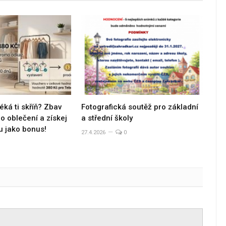
éká ti skříň? Zbav
Fotografická soutěž pro základní
 oblečení a získej
a střední školy
u jako bonus!
27.4.2026
0