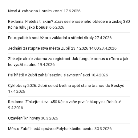
Nový Alzabox na Horním konci
17.6.2026
Reklama: Přetéká ti skříň? Zbav se nenošeného oblečení a získej 380
Kč na ruku jako bonus!
6.6.2026
Fotografická soutěž pro základní a střední školy
27.4.2026
Jednání zastupitelstva města Zubří 23.4.2026 14:00
23.4.2026
Získejte akcie zdarma za registraci: Jak funguje bonus u eToro a jak
ho využít naplno
19.4.2026
Psí hřiště v Zubří zahájí sezónu slavnostní akcí
18.4.2026
Cyklobusy 2026: Zubří se od května opět stane branou do Beskyd
17.4.2026
Reklama: Získejte slevu 450 Kč na vaše první nákupy na Rohlíku!
9.4.2026
Uzavření knihovny
30.3.2026
Město Zubří hledá správce Polyfunkčního centra
30.3.2026