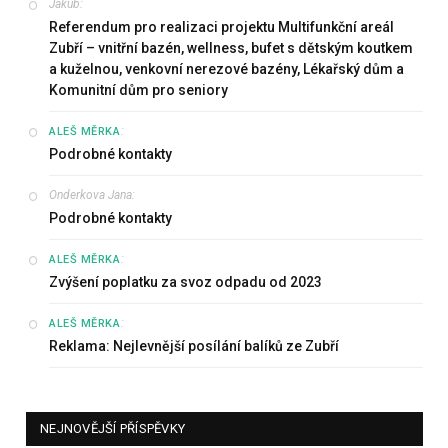
Jakub
:
Referendum pro realizaci projektu Multifunkční areál
Zubří – vnitřní bazén, wellness, bufet s dětským koutkem
a kuželnou, venkovní nerezové bazény, Lékařský dům a
Komunitní dům pro seniory
:
ALEŠ MĚRKA
Podrobné kontakty
Onderkova Jana
:
Podrobné kontakty
:
ALEŠ MĚRKA
Zvýšení poplatku za svoz odpadu od 2023
:
ALEŠ MĚRKA
Reklama: Nejlevnější posílání balíků ze Zubří
NEJNOVĚJŠÍ PŘÍSPĚVKY