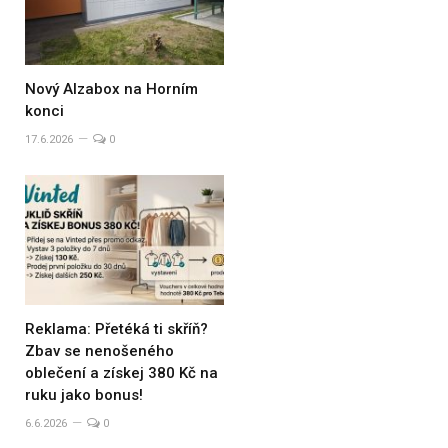
Nový Alzabox na Horním
konci
17.6.2026
0
Reklama: Přetéká ti skříň?
Zbav se nenošeného
oblečení a získej 380 Kč na
ruku jako bonus!
6.6.2026
0