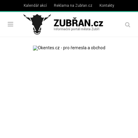
Kalendář akcí
Reklama na Zubřan.cz
Kontakty