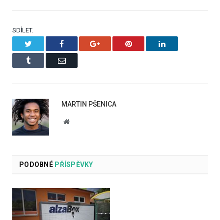
SDÍLET.
Twitter
Facebook
Google+
Pinterest
LinkedIn
Tumblr
Email
MARTIN PŠENICA
Website
PODOBNÉ
PŘÍSPĚVKY