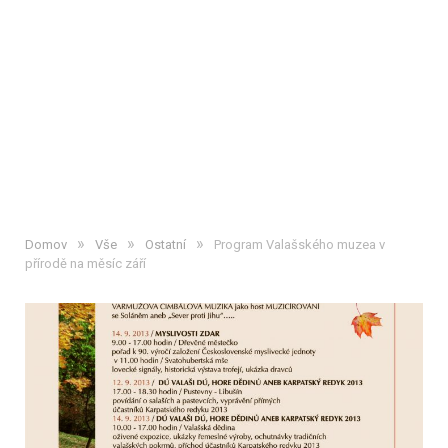
»
»
»
Domov
Vše
Ostatní
Program Valašského muzea v
přírodě na měsíc září