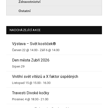
Zdravotnictví
Ostatní
NADCHÁZEJÍCÍ AKCE
Výstava – Svět kostiček®
Červen 22 @ 14.00
-
Září 6 @ 14.00
Den města Zubří 2026
Srpen 29
Vnitřní svět vítězů a X faktor úspěšných
Listopad 15 @ 15.00
-
16.30
Travesti Divoké kočky
Prosinec 4 @ 18.30
-
21.00