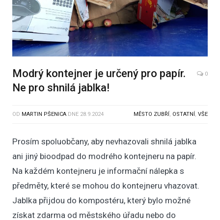
Modrý kontejner je určený pro papír.
0
Ne pro shnilá jablka!
OD
MARTIN PŠENICA
DNE
28.9.2024
MĚSTO ZUBŘÍ
,
OSTATNÍ
,
VŠE
Prosím spoluobčany, aby nevhazovali shnilá jablka
ani jiný bioodpad do modrého kontejneru na papír.
Na každém kontejneru je informační nálepka s
předměty, které se mohou do kontejneru vhazovat.
Jablka přijdou do kompostéru, který bylo možné
získat zdarma od městského úřadu nebo do