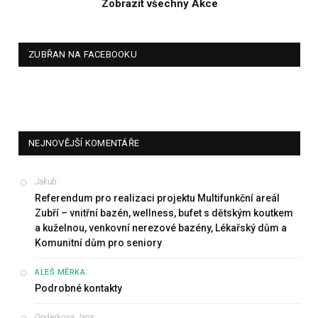
Zobrazit všechny Akce
ZUBŘAN NA FACEBOOKU
NEJNOVĚJŠÍ KOMENTÁŘE
Jakub
:
Referendum pro realizaci projektu Multifunkční areál
Zubří – vnitřní bazén, wellness, bufet s dětským koutkem
a kuželnou, venkovní nerezové bazény, Lékařský dům a
Komunitní dům pro seniory
:
ALEŠ MĚRKA
Podrobné kontakty
Onderkova Jana
: