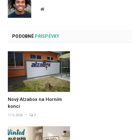
Website
PODOBNÉ
PŘÍSPĚVKY
Nový Alzabox na Horním
konci
17.6.2026
0