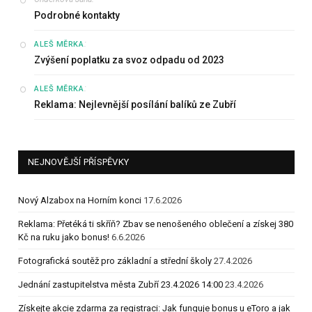
Podrobné kontakty
:
ALEŠ MĚRKA
Zvýšení poplatku za svoz odpadu od 2023
:
ALEŠ MĚRKA
Reklama: Nejlevnější posílání balíků ze Zubří
NEJNOVĚJŠÍ PŘÍSPĚVKY
Nový Alzabox na Horním konci
17.6.2026
Reklama: Přetéká ti skříň? Zbav se nenošeného oblečení a získej 380
Kč na ruku jako bonus!
6.6.2026
Fotografická soutěž pro základní a střední školy
27.4.2026
Jednání zastupitelstva města Zubří 23.4.2026 14:00
23.4.2026
Získejte akcie zdarma za registraci: Jak funguje bonus u eToro a jak