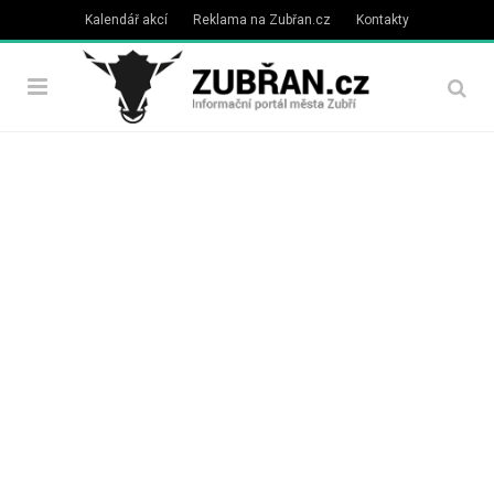
Kalendář akcí
Reklama na Zubřan.cz
Kontakty