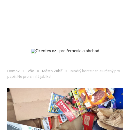
»
»
»
Domov
Vše
Město Zubří
Modrý kontejner je určený pro
papír. Ne pro shnilá jablka!