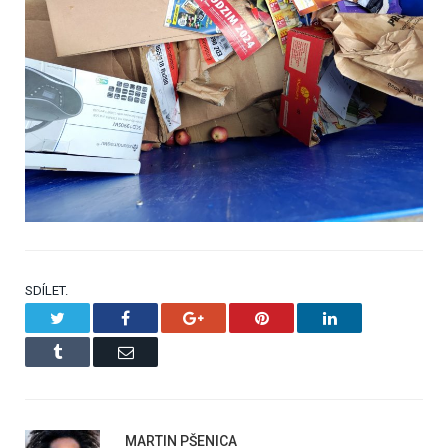
SDÍLET.
Twitter
Facebook
Google+
Pinterest
LinkedIn
Tumblr
Email
MARTIN PŠENICA