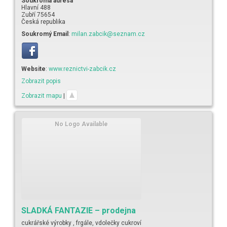
Soukromá adresa
Hlavní 488
Zubří
75654
Česká republika
Soukromý Email
:
milan.zabcik@seznam.cz
Website
:
www.reznictvi-zabcik.cz
Zobrazit popis
Zobrazit mapu
|
No Logo Available
SLADKÁ FANTAZIE – prodejna
cukrářské výrobky , frgále, vdolečky cukroví