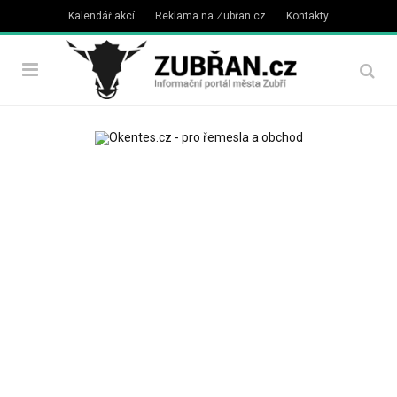
Kalendář akcí
Reklama na Zubřan.cz
Kontakty