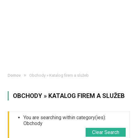
»
Domov
Obchody » Katalog firem a služeb
OBCHODY » KATALOG FIREM A SLUŽEB
You are searching within category(ies):
Obchody
Clear Search