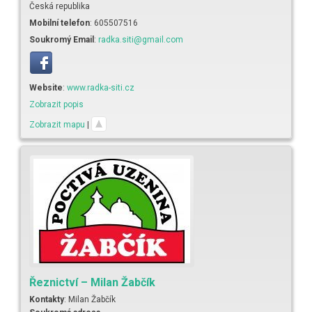
Česká republika
Mobilní telefon
:
605507516
Soukromý Email
:
radka.siti@gmail.com
Website
:
www.radka-siti.cz
Zobrazit popis
Zobrazit mapu
|
Řeznictví – Milan Žabčík
Kontakty
:
Milan
Žabčík