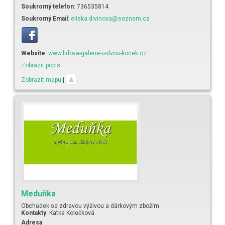
Soukromý telefon
:
736535814
Soukromý Email
:
eliska.divinova@seznam.cz
Website
:
www.lidova-galerie-u-dvou-kocek.cz
Zobrazit popis
Zobrazit mapu
|
Meduňka
Obchůdek se zdravou výživou a dárkovým zbožím
Kontakty
:
Katka
Kolečková
Adresa