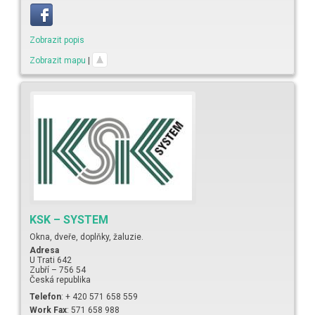
Zobrazit popis
Zobrazit mapu
|
KSK – SYSTEM
Okna, dveře, doplňky, žaluzie.
Adresa
U Trati 642
Zubří
–
756 54
Česká republika
Telefon
:
+ 420 571 658 559
Work Fax
:
571 658 988