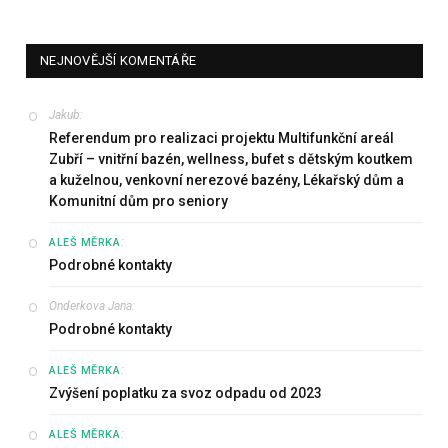
NEJNOVĚJŠÍ KOMENTÁŘE
Jakub
:
Referendum pro realizaci projektu Multifunkční areál
Zubří – vnitřní bazén, wellness, bufet s dětským koutkem
a kuželnou, venkovní nerezové bazény, Lékařský dům a
Komunitní dům pro seniory
:
ALEŠ MĚRKA
Podrobné kontakty
Onderkova Jana
:
Podrobné kontakty
:
ALEŠ MĚRKA
Zvýšení poplatku za svoz odpadu od 2023
:
ALEŠ MĚRKA