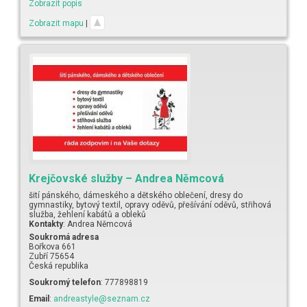
Zobrazit popis
Zobrazit mapu
|
Krejčovské služby – Andrea Němcová
šití pánského, dámeského a dětského oblečení, dresy do
gymnastiky, bytový textil, opravy oděvů, přešívání oděvů, střihová
služba, žehlení kabátů a obleků
Kontakty
:
Andrea
Němcová
Soukromá adresa
Bořkova 661
Zubří
75654
Česká republika
Soukromý telefon
:
777898819
Email
:
andreastyle@seznam.cz