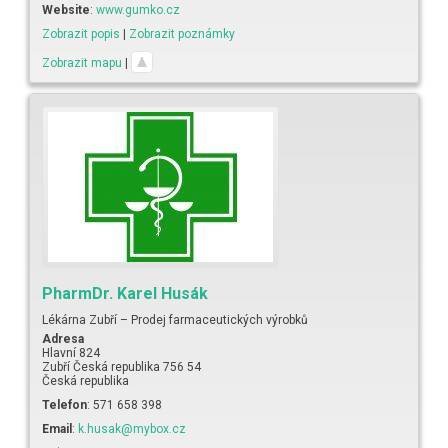
Website
:
www.gumko.cz
Zobrazit popis
|
Zobrazit poznámky
Zobrazit mapu
|
PharmDr.
Karel
Husák
Lékárna Zubří – Prodej farmaceutických výrobků
Adresa
Hlavní 824
Zubří
Česká republika
756 54
Česká republika
Telefon
:
571 658 398
Email
:
k.husak@mybox.cz