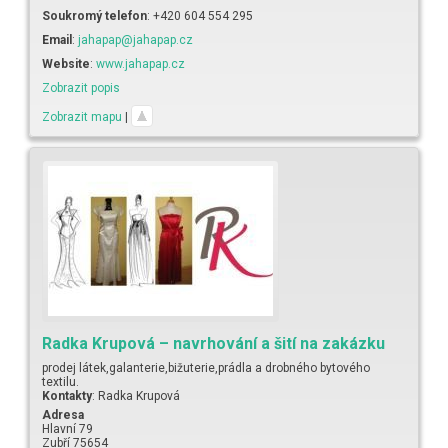
Soukromý telefon
:
+420 604 554 295
Email
:
jahapap@jahapap.cz
Website
:
www.jahapap.cz
Zobrazit popis
Zobrazit mapu
|
Radka Krupová – navrhování a šití na zakázku
prodej látek,galanterie,bižuterie,prádla a drobného bytového
textilu.
Kontakty
:
Radka
Krupová
Adresa
Hlavní 79
Zubří
75654