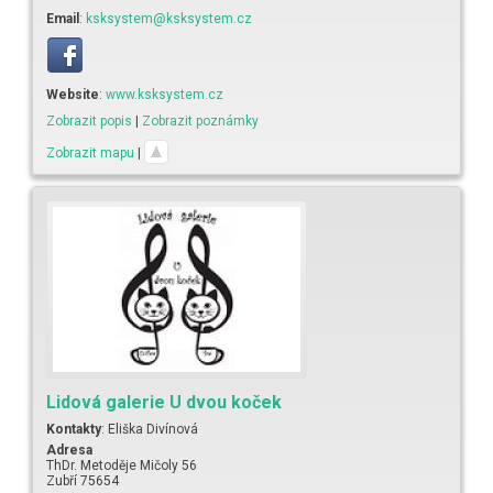
Email
:
ksksystem@ksksystem.cz
Website
:
www.ksksystem.cz
Zobrazit popis
|
Zobrazit poznámky
Zobrazit mapu
|
Lidová galerie U dvou koček
Kontakty
:
Eliška
Divínová
Adresa
ThDr. Metoděje Mičoly 56
Zubří
75654