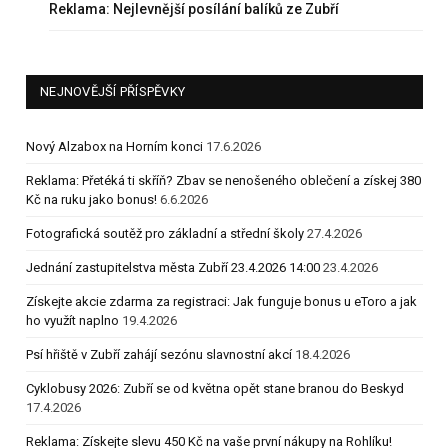
Reklama: Nejlevnější posílání balíků ze Zubří
NEJNOVĚJŠÍ PŘÍSPĚVKY
Nový Alzabox na Horním konci
17.6.2026
Reklama: Přetéká ti skříň? Zbav se nenošeného oblečení a získej 380
Kč na ruku jako bonus!
6.6.2026
Fotografická soutěž pro základní a střední školy
27.4.2026
Jednání zastupitelstva města Zubří 23.4.2026 14:00
23.4.2026
Získejte akcie zdarma za registraci: Jak funguje bonus u eToro a jak
ho využít naplno
19.4.2026
Psí hřiště v Zubří zahájí sezónu slavnostní akcí
18.4.2026
Cyklobusy 2026: Zubří se od května opět stane branou do Beskyd
17.4.2026
Reklama: Získejte slevu 450 Kč na vaše první nákupy na Rohlíku!