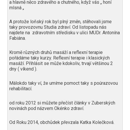
a hlavně něco zdravého a chutného, když vás „ honí
mlsná „
A protože loňský rok byl plný změn, stěhovali jsme
taky provozovnu Studia zdraví. Od listopadu nás
najdete na zdravotním středisku v ulici MUDr. Antonína
Fabiána.
Kromě různých druhů masáží a reflexní terapie
pořádáme taky kurzy. Reflexní terapie i klasických
masáží. Přihlásit se může kdokoliv, trvají většinou 2
dny ( víkend ).
Málokdo taky ví, že umíme pomoct taky s poúrazovou
rehabilitací.
od roku 2012 si můžete přečíst články v Zuberských
novinách pod názvem Okénko zdraví.
Od Roku 2014, obchůdek převzala Katka Kolečková.