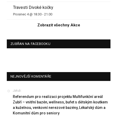
Travesti Divoké kočky
Prosinec 4 @ 18.30
-
21.00
Zobrazit všechny Akce
ZUBŘAN NA FACEBOOKU
NEJNOVĚJŠÍ KOMENTÁŘE
Jakub
:
Referendum pro realizaci projektu Multifunkční areál
Zubří – vnitřní bazén, wellness, bufet s dětským koutkem
a kuželnou, venkovní nerezové bazény, Lékařský dům a
Komunitní dům pro seniory