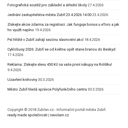
Fotografická soutěž pro základní a střední školy
27.4.2026
Jednání zastupitelstva města Zubří 23.4.2026 14:00
23.4.2026
Získejte akcie zdarma za registraci: Jak funguje bonus u eToro a jak
ho využít naplno
19.4.2026
Psí hřiště v Zubří zahájí sezónu slavnostní akcí
18.4.2026
Cyklobusy 2026: Zubří se od května opět stane branou do Beskyd
17.4.2026
Reklama: Získejte slevu 450 Kč na vaše první nákupy na Rohlíku!
9.4.2026
Uzavření knihovny
30.3.2026
Město Zubří hledá správce Polyfunkčního centra
30.3.2026
Copyright © 2018 Zubřan.cz - Informační portál města Zubří.
ready made společnosti
|
nevolam.cz