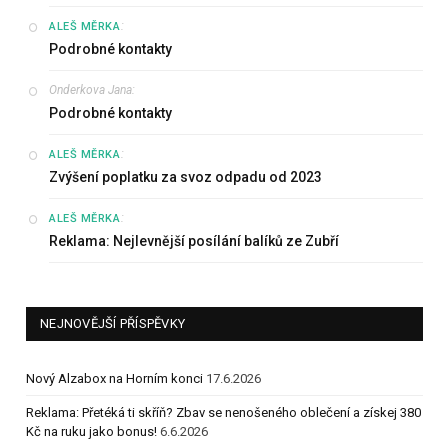
:
ALEŠ MĚRKA
Podrobné kontakty
Onderkova Jana
:
Podrobné kontakty
:
ALEŠ MĚRKA
Zvýšení poplatku za svoz odpadu od 2023
:
ALEŠ MĚRKA
Reklama: Nejlevnější posílání balíků ze Zubří
NEJNOVĚJŠÍ PŘÍSPĚVKY
Nový Alzabox na Horním konci
17.6.2026
Reklama: Přetéká ti skříň? Zbav se nenošeného oblečení a získej 380
Kč na ruku jako bonus!
6.6.2026