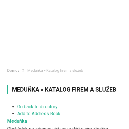
»
Domov
Meduňka » Katalog firem a služeb
MEDUŇKA » KATALOG FIREM A SLUŽEB
Go back to directory.
Add to Address Book.
Meduňka
Obchůdek se zdravou výživou a dárkovým zbožím