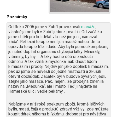
Poznámky
Od Roku 2006 jsme v Zubří provozovali
masáže
,
vlastně jsme byli v Zubří jedni z prvních. Od začátku
jsme chtěli pro lidi dělat víc, než jim jen „ namazat
záda“. Reflexní terapie není jen masáž nohou. Je to
opravdu terapie těla i duše. Aby byla pomoc komplexní,
je nutné doplnit organismu chybějící látky. Minerály,
vitamíny, byliny … A taky hodné děti si zaslouží
odměnu. A tak vznikla myšlenka nabídnout lidem
k masážím i prodej. Nejdřív jen jako doplněk k masážím,
pak už jsme se nevešli do jedné místnosti a zkusili
otevřít obchůdek. Začátek byl v budově bývalých jeslí,
stejně jako masáže. Pak, nejen , že prodejna změnila
název na „Meduňka“, ale i místo. Teď ji najdete na
Hamerské ulici, vedle pekárny .
Nabízíme v ní široké spektrum zboží. Kromě léčivých
bylin, mastí, čajů a produktů zdravé výživy zde můžete
koupit dárek někomu blízkému, drobnost pro návštěvu