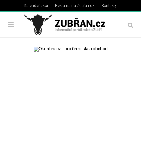
Kalendář akcí
Reklama na Zubřan.cz
Kontakty