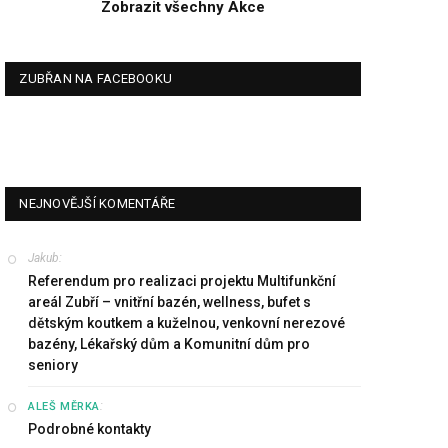
Zobrazit všechny Akce
ZUBŘAN NA FACEBOOKU
NEJNOVĚJŠÍ KOMENTÁŘE
Jakub
:
Referendum pro realizaci projektu Multifunkční
areál Zubří – vnitřní bazén, wellness, bufet s
dětským koutkem a kuželnou, venkovní nerezové
bazény, Lékařský dům a Komunitní dům pro
seniory
:
ALEŠ MĚRKA
Podrobné kontakty