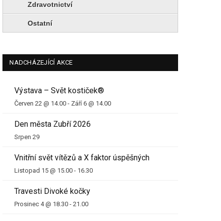
Zdravotnictví
Ostatní
NADCHÁZEJÍCÍ AKCE
Výstava – Svět kostiček®
Červen 22 @ 14.00
-
Září 6 @ 14.00
Den města Zubří 2026
Srpen 29
Vnitřní svět vítězů a X faktor úspěšných
Listopad 15 @ 15.00
-
16.30
Travesti Divoké kočky
Prosinec 4 @ 18.30
-
21.00