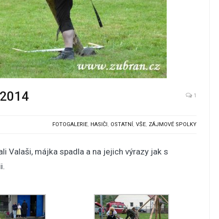
 2014
1
FOTOGALERIE
,
HASIČI
,
OSTATNÍ
,
VŠE
,
ZÁJMOVÉ SPOLKY
i Valaši, májka spadla a na jejich výrazy jak s
i.