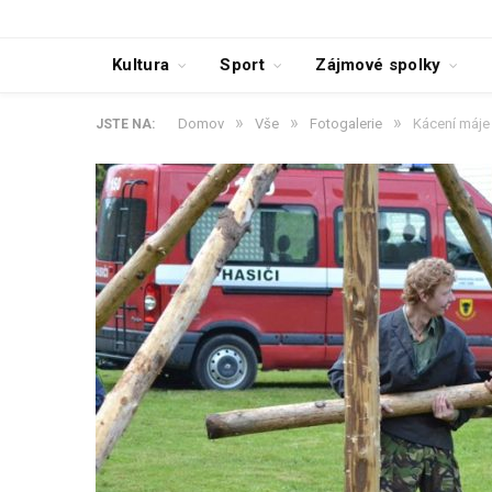
Kultura
Sport
Zájmové spolky
»
»
»
Domov
Vše
Fotogalerie
Kácení máje
JSTE NA: