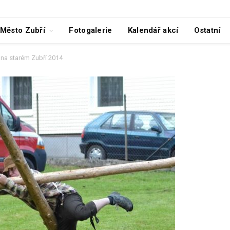
Město Zubří
Fotogalerie
Kalendář akcí
Ostatní
 na starém Zubří 2014