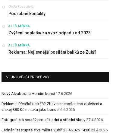
Onderkova Jana
:
Podrobné kontakty
:
ALEŠ MĚRKA
Zvýšení poplatku za svoz odpadu od 2023
:
ALEŠ MĚRKA
Reklama: Nejlevnější posílání balíků ze Zubří
NEJNOVĚJŠÍ PŘÍSPĚVKY
Nový Alzabox na Horním konci
17.6.2026
Reklama: Přetéká ti skříň? Zbav se nenošeného oblečení a
získej 380 Kč na ruku jako bonus!
6.6.2026
Fotografická soutěž pro základní a střední školy
27.4.2026
Jednání zastupitelstva města Zubří 23.4.2026 14:00
23.4.2026