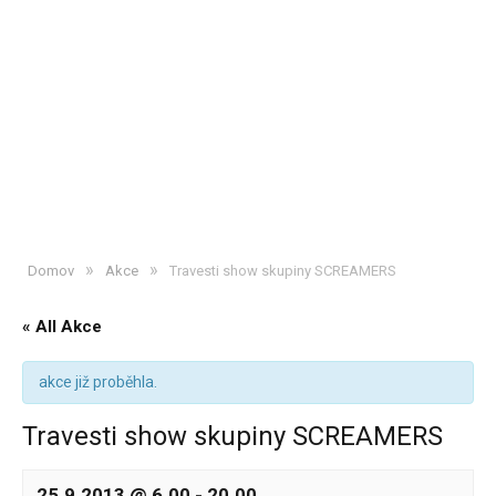
»
»
Domov
Akce
Travesti show skupiny SCREAMERS
« All Akce
akce již proběhla.
Travesti show skupiny SCREAMERS
25.9.2013 @ 6.00
-
20.00