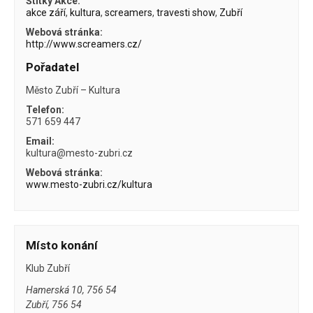
Štítky Akce:
akce září
,
kultura
,
screamers
,
travesti show
,
Zubří
Webová stránka:
http://www.screamers.cz/
Pořadatel
Město Zubří – Kultura
Telefon:
571 659 447
Email:
kultura@mesto-zubri.cz
Webová stránka:
www.mesto-zubri.cz/kultura
Místo konání
Klub Zubří
Hamerská 10, 756 54
Zubří
,
756 54