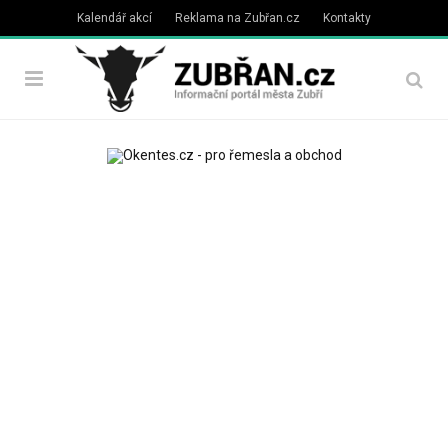
Kalendář akcí
Reklama na Zubřan.cz
Kontakty