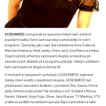
SCREAMERS
vystupovali se spoustou hvězd naší i světové
populární hudby, které sami parodují a předvádějí ve svém
programu. Zpěvačky, jako např. Bára Basiková, Ilona Csáková,
Marcela Holanová, Heidi Janků, Petra Janů, Eva Pilarová a Hana
Zagorová byly přítomny vystoupení skupiny a nejednou při
zaznění svých skladeb se k programu připojily. Velkým zážitkem
bylo vystoupení se skupinou Boney M.
V novinách a časopisech vycházejí o SCREAMERS zajímavé
články, které svědčí o úspěšnosti skupiny. SCREAMERS byli
představeni televizním divákům v pořadech Žito, Sauna, Prima
jízda, Silvestrovský pořad Tak neváhej a toč!, Snídaně s Novou,
Rande, Vabank, Hogo Fogo, Show Jana Krause, TV Markíza, VTV
a také se podíleli na natáčení spousty klipů k písničkám a také