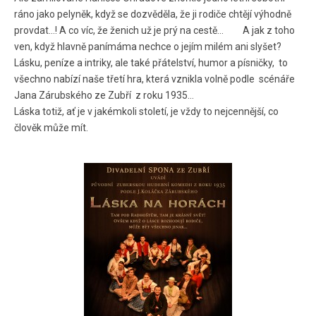
ráno jako pelyněk, když se dozvěděla, že ji rodiče chtějí výhodně
provdat…! A co víc, že ženich už je prý na cestě… A jak z toho
ven, když hlavně panímáma nechce o jejím milém ani slyšet?
Lásku, peníze a intriky, ale také přátelství, humor a písničky, to
všechno nabízí naše třetí hra, která vznikla volně podle scénáře
Jana Zárubského ze Zubří z roku 1935…
Láska totiž, ať je v jakémkoli století, je vždy to nejcennější, co
člověk může mít.