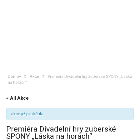
»
»
Domov
Akce
Premiéra Divadelní hry zuberské SPONY ,,Láska
na horách“
« All Akce
akce již proběhla.
Premiéra Divadelní hry zuberské
SPONY ,,Láska na horách“