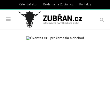
Kalendář akcí
Reklama na Zubřan.cz
Kontakty