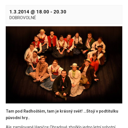
1.3.2014 @ 18.00
-
20.30
DOBROVOLNÉ
Tam pod Radhoštěm, tam je krásný svět! …Stojí v podtitulku
původní hry..
Ale zamilované Haničce Ohradové zhořklo jedno letní sobotní