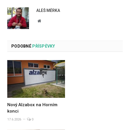
ALEŠ MĚRKA
Website
PODOBNÉ
PŘÍSPĚVKY
Nový Alzabox na Horním
konci
17.6.2026
0