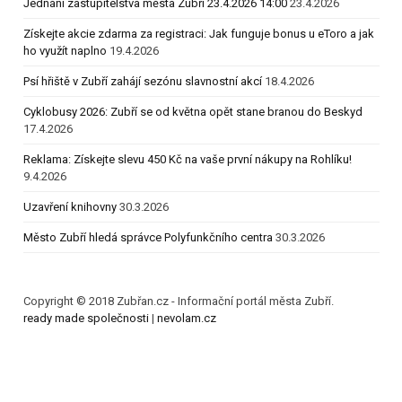
Jednání zastupitelstva města Zubří 23.4.2026 14:00
23.4.2026
Získejte akcie zdarma za registraci: Jak funguje bonus u eToro a jak
ho využít naplno
19.4.2026
Psí hřiště v Zubří zahájí sezónu slavnostní akcí
18.4.2026
Cyklobusy 2026: Zubří se od května opět stane branou do Beskyd
17.4.2026
Reklama: Získejte slevu 450 Kč na vaše první nákupy na Rohlíku!
9.4.2026
Uzavření knihovny
30.3.2026
Město Zubří hledá správce Polyfunkčního centra
30.3.2026
Copyright © 2018 Zubřan.cz - Informační portál města Zubří.
ready made společnosti
|
nevolam.cz