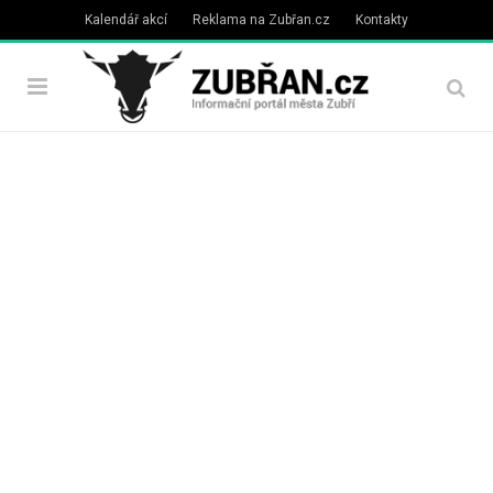
Kalendář akcí
Reklama na Zubřan.cz
Kontakty