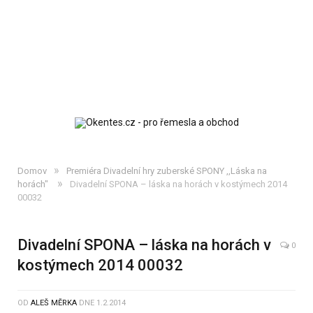
»
Domov
Premiéra Divadelní hry zuberské SPONY ,,Láska na
»
horách"
Divadelní SPONA – láska na horách v kostýmech 2014
00032
Divadelní SPONA – láska na horách v
0
kostýmech 2014 00032
OD
ALEŠ MĚRKA
DNE
1.2.2014