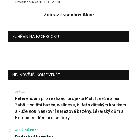
Prosinec 4 @ 18.30
-
21.00
Zobrazit všechny Akce
ZUBŘAN NA FACEBOOKU
NEJNOVĚJŠÍ KOMENTÁŘE
Jakub
:
Referendum pro realizaci projektu Multifunkční areál
Zubří – vnitřní bazén, wellness, bufet s dětským koutkem
a kuželnou, venkovní nerezové bazény, Lékařský dům a
Komunitní dům pro seniory
:
ALEŠ MĚRKA