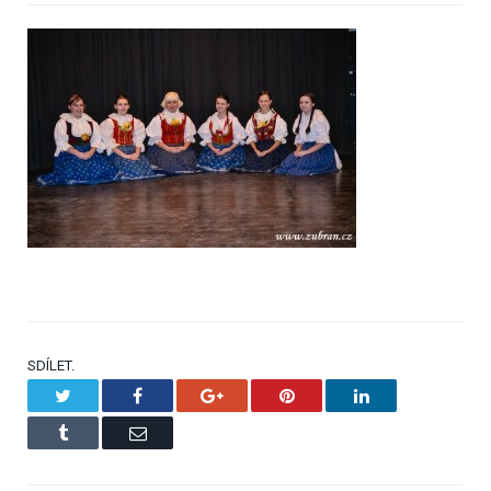
SDÍLET.
Twitter
Facebook
Google+
Pinterest
LinkedIn
Tumblr
Email