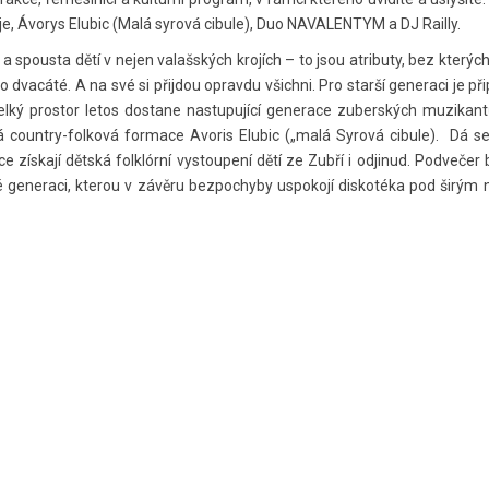
áje, Ávorys Elubic (Malá syrová cibule), Duo NAVALENTYM a DJ Railly.
áři a spousta dětí v nejen valašských krojích – to jsou atributy, bez kte
o dvacáté. A na své si přijdou opravdu všichni. Pro starší generaci je 
Velký prostor letos dostane nastupující generace zuberských muzika
á country-folková formace Avoris Elubic („malá Syrová cibule). Dá 
ce získají dětská folklórní vystoupení dětí ze Zubří i odjinud. Podve
generaci, kterou v závěru bezpochyby uspokojí diskotéka pod širým ne