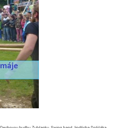
šíte: Dechovou hudbu Zubřanku, Swing band Jindřicha Dořičáka,