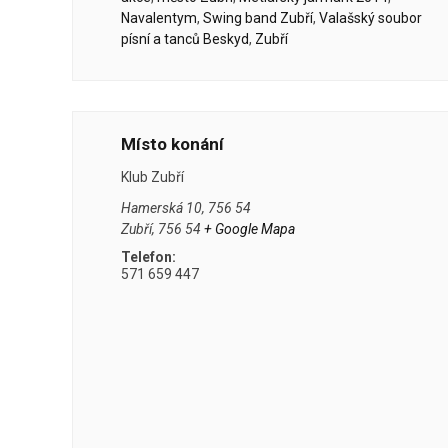
Navalentym
,
Swing band Zubří
,
Valašský soubor
písní a tanců Beskyd
,
Zubří
Místo konání
Klub Zubří
Hamerská 10, 756 54
Zubří
,
756 54
+ Google Mapa
Telefon:
571 659 447