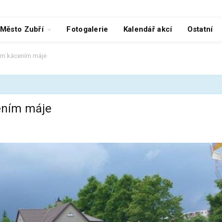
Město Zubří
Fotogalerie
Kalendář akcí
Ostatní
ním kácením máje
cením máje