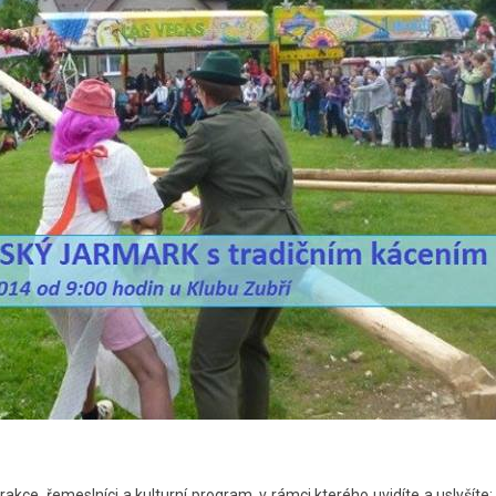
 atrakce, řemeslníci a kulturní program, v rámci kterého uvidíte a usly