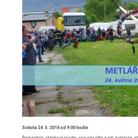
Sobota 24. 5. 2014 od 9:00 hodin
Řemeslníci, stánkový prodej, spousta jídla a pití, kolotoče,