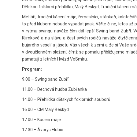
Dětskou folklórní přehlídku, Malý Beskyd, Tradiční kácení m
Metláři, tradiční kácení máje, řemeslníci, stánkaři, kolotoč
to před klubem nebude vypadat jinak. Věřte či ne, letos už p
v rytmu swingu naváže čím dál lepší Swing band Zubří. 
Klimkové a na slávu a čest svých rodičů naváže čtyřčlenn
bujarého veselí a jásotu Vás všech k zemi a že si Vaše srd
v dvoučlenném složení, čímž se pomalu přibližujeme mladé 
pamatují z letních Hvězd VeSmíru.
Program:
9.00 – Swing band Zubří
11.00 – Dechová hudba Zubřanka
14.00 – Přehlídka dětských foklorních souborů
16.00 – CM Malý Beskyd
17.00 – Kácení máje
17.30 – Ávorys Elubic