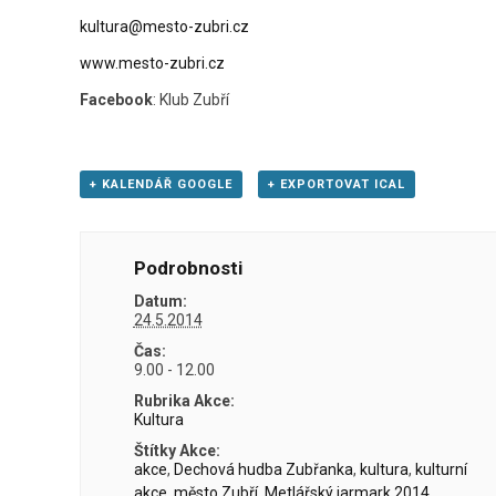
kultura@mesto-zubri.cz
www.mesto-zubri.cz
Facebook
: Klub Zubří
+ KALENDÁŘ GOOGLE
+ EXPORTOVAT ICAL
Podrobnosti
Datum:
24.5.2014
Čas:
9.00 - 12.00
Rubrika Akce:
Kultura
Štítky Akce:
akce
,
Dechová hudba Zubřanka
,
kultura
,
kulturní
akce
,
město Zubří
,
Metlářský jarmark 2014
,