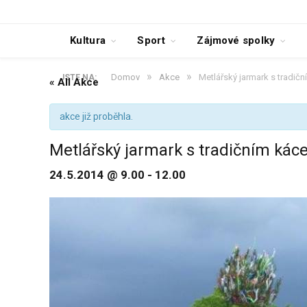
Kultura
Sport
Zájmové spolky
»
»
Domov
Akce
Metlářský jarmark s tradič
JSTE NA:
« All Akce
akce již proběhla.
Metlářský jarmark s tradičním ká
24.5.2014 @ 9.00
-
12.00