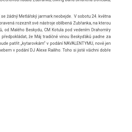
rých se žádný Metlářský jarmark neobejde. V sobotu 24. května
připravená rozeznít své nástroje oblíbená Zubřanka, na kterou
ntů, od Malého Beskydu, CM Kotula pod vedením Drahomíry
se předpokládat, že Máj tradičně vinou Beskyďáků padne za
čer bude patřit „kytarovkám“ v podání NAVALENTYMU, nově jen
bem v podání DJ Alexe Railiho. Toho si jistě všichni dobře