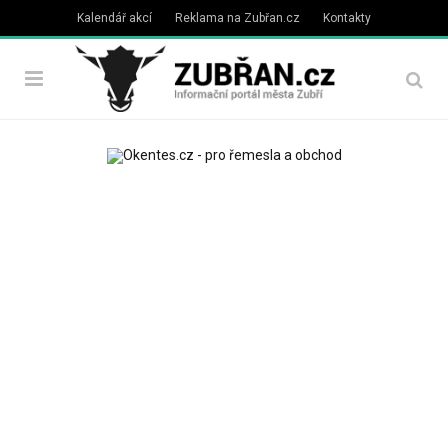
Kalendář akcí
Reklama na Zubřan.cz
Kontakty