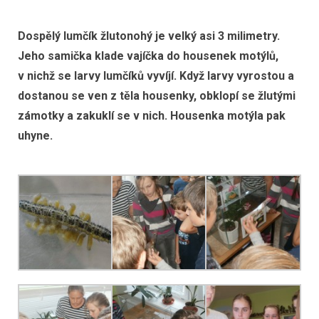
Dospělý lumčík žlutonohý
je velký asi 3 milimetry.
Jeho samička klade vajíčka do housenek motýlů,
v nichž se larvy lumčíků vyvíjí. Když larvy vyrostou a
dostanou se ven z těla housenky, obklopí se žlutými
zámotky a zakuklí se v nich. Housenka motýla pak
uhyne.