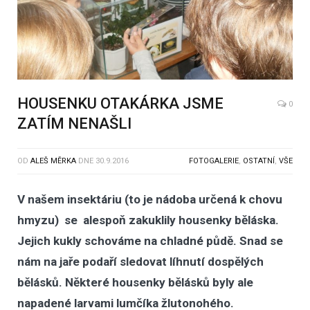
HOUSENKU OTAKÁRKA JSME
0
ZATÍM NENAŠLI
OD
ALEŠ MĚRKA
DNE
30.9.2016
FOTOGALERIE
,
OSTATNÍ
,
VŠE
V našem insektáriu (to je nádoba určená k chovu
hmyzu) se alespoň zakuklily housenky běláska.
Jejich kukly schováme na chladné půdě. Snad se
nám na jaře podaří sledovat líhnutí dospělých
bělásků. Některé housenky bělásků byly ale
napadené larvami lumčíka žlutonohého.