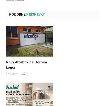
PODOBNÉ
PŘÍSPĚVKY
Nový Alzabox na Horním
konci
17.6.2026
0