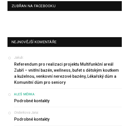
ZUBŘAN NA FACEBOOKU
NEJNOVĚJŠÍ KOMENTÁŘE
Jakub
:
Referendum pro realizaci projektu Multifunkční areál
Zubří – vnitřní bazén, wellness, bufet s dětským koutkem
a kuželnou, venkovní nerezové bazény, Lékařský dům a
Komunitní dům pro seniory
:
ALEŠ MĚRKA
Podrobné kontakty
Onderkova Jana
:
Podrobné kontakty