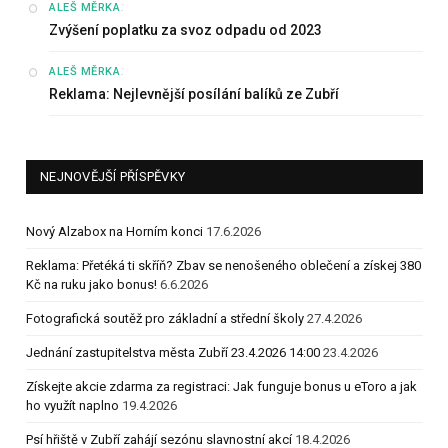
:
ALEŠ MĚRKA
Zvýšení poplatku za svoz odpadu od 2023
:
ALEŠ MĚRKA
Reklama: Nejlevnější posílání balíků ze Zubří
NEJNOVĚJŠÍ PŘÍSPĚVKY
Nový Alzabox na Horním konci
17.6.2026
Reklama: Přetéká ti skříň? Zbav se nenošeného oblečení a získej 380
Kč na ruku jako bonus!
6.6.2026
Fotografická soutěž pro základní a střední školy
27.4.2026
Jednání zastupitelstva města Zubří 23.4.2026 14:00
23.4.2026
Získejte akcie zdarma za registraci: Jak funguje bonus u eToro a jak
ho využít naplno
19.4.2026
Psí hřiště v Zubří zahájí sezónu slavnostní akcí
18.4.2026