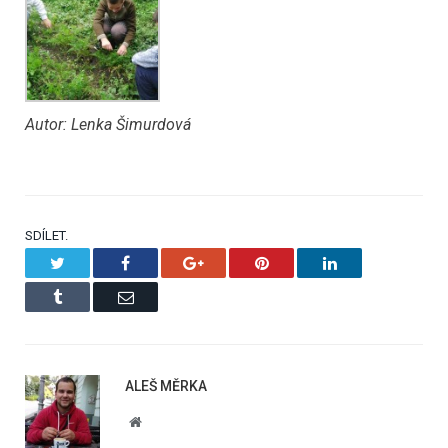
Autor: Lenka Šimurdová
SDÍLET.
Twitter
Facebook
Google+
Pinterest
LinkedIn
Tumblr
Email
ALEŠ MĚRKA
Website