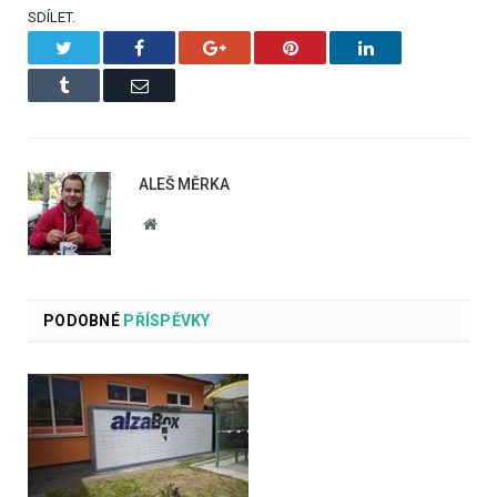
SDÍLET.
Twitter
Facebook
Google+
Pinterest
LinkedIn
Tumblr
Email
ALEŠ MĚRKA
Website
PODOBNÉ
PŘÍSPĚVKY