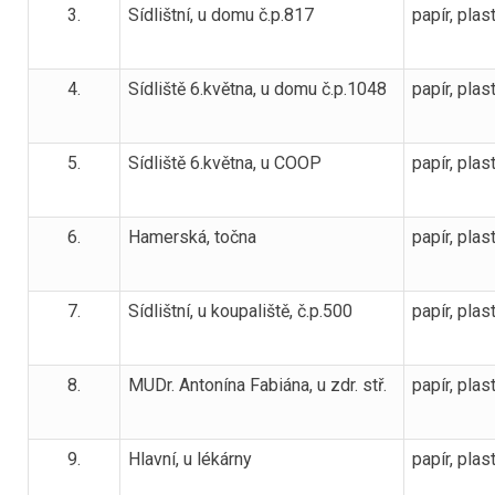
3.
Sídlištní, u domu č.p.817
papír, plast
4.
Sídliště 6.května, u domu č.p.1048
papír, plast
5.
Sídliště 6.května, u COOP
papír, plas
6.
Hamerská, točna
papír, plas
7.
Sídlištní, u koupaliště, č.p.500
papír, plas
8.
MUDr. Antonína Fabiána, u zdr. stř.
papír, plas
9.
Hlavní, u lékárny
papír, plas