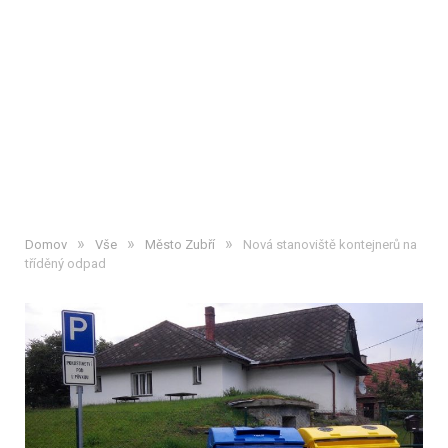
»
»
»
Domov
Vše
Město Zubří
Nová stanoviště kontejnerů na
tříděný odpad