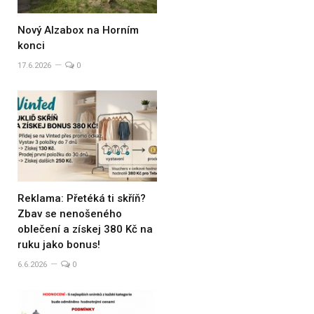
Nový Alzabox na Horním
konci
17.6.2026
0
Reklama: Přetéká ti skříň?
Zbav se nenošeného
oblečení a získej 380 Kč na
ruku jako bonus!
6.6.2026
0