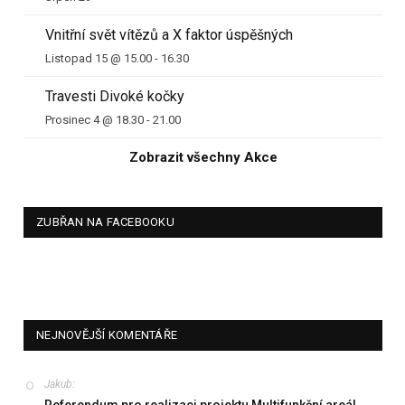
Vnitřní svět vítězů a X faktor úspěšných
Listopad 15 @ 15.00
-
16.30
Travesti Divoké kočky
Prosinec 4 @ 18.30
-
21.00
Zobrazit všechny Akce
ZUBŘAN NA FACEBOOKU
NEJNOVĚJŠÍ KOMENTÁŘE
Jakub
:
Referendum pro realizaci projektu Multifunkční areál