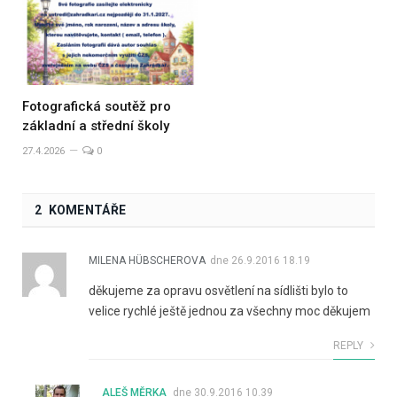
Fotografická soutěž pro
základní a střední školy
27.4.2026
0
2 KOMENTÁŘE
MILENA HÜBSCHEROVA
dne
26.9.2016 18.19
děkujeme za opravu osvětlení na sídlišti bylo to
velice rychlé ještě jednou za všechny moc děkujem
REPLY
ALEŠ MĚRKA
dne
30.9.2016 10.39