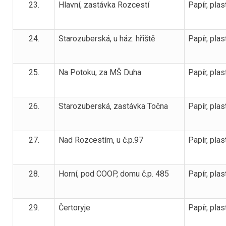
23.
Hlavní, zastávka Rozcestí
Papír, plas
24.
Starozuberská, u ház. hřiště
Papír, plas
25.
Na Potoku, za MŠ Duha
Papír, plas
26.
Starozuberská, zastávka Točna
Papír, plas
27.
Nad Rozcestím, u č.p.97
Papír, plas
28.
Horní, pod COOP, domu č.p. 485
Papír, plas
29.
Čertoryje
Papír, plas