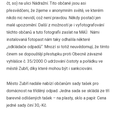
čt, so) na ulici Nádražní. Tito občané jsou asi
přesvědčeni, že žijeme v anonymním světě, ve kterém
nikdo nic nevidí, což není pravdou. Někdy postačí jen
malé upozornění. Další z možností je i vyfotografování
těchto občanů a tuto fotografii zaslat na MěÚ. Námi
instalovaná fotopast nám taky odhalila některé
„odkládače odpadů“. Mnozí si totiž neuvědomují, že tímto
činem se dopouštějí přestupku proti Obecně závazné
vyhlášce č. 35/2000 O udržování čistoty a pořádku ve
městě Zubří, díky které mohou být i sankciováni.
Město Zubří nadále nabízí občanům sady tašek pro
domácnost na tříděný odpad. Jedna sada se skládá ze tří
barevně odlišených tašek – na plasty, sklo a papír. Cena
jedné sady činí 30,-Kč.