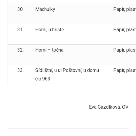
30.
Machulky
Papír, plas
31.
Horní, u hřiště
Papír, plas
32.
Horní – točna
Papír, plas
33.
Sídlištní, u ul.Poštovní, u domu
Papír, plas
č.p.963
Eva Gazdíková, OV