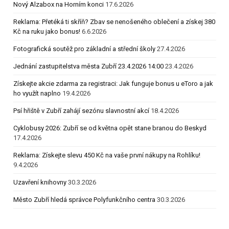
Nový Alzabox na Horním konci
17.6.2026
Reklama: Přetéká ti skříň? Zbav se nenošeného oblečení a získej 380
Kč na ruku jako bonus!
6.6.2026
Fotografická soutěž pro základní a střední školy
27.4.2026
Jednání zastupitelstva města Zubří 23.4.2026 14:00
23.4.2026
Získejte akcie zdarma za registraci: Jak funguje bonus u eToro a jak
ho využít naplno
19.4.2026
Psí hřiště v Zubří zahájí sezónu slavnostní akcí
18.4.2026
Cyklobusy 2026: Zubří se od května opět stane branou do Beskyd
17.4.2026
Reklama: Získejte slevu 450 Kč na vaše první nákupy na Rohlíku!
9.4.2026
Uzavření knihovny
30.3.2026
Město Zubří hledá správce Polyfunkčního centra
30.3.2026