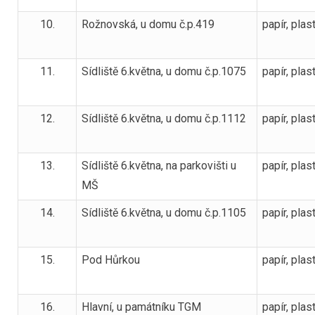
10.
Rožnovská, u domu č.p.419
papír, plas
11.
Sídliště 6.května, u domu č.p.1075
papír, plas
12.
Sídliště 6.května, u domu č.p.1112
papír, plas
13.
Sídliště 6.května, na parkovišti u
papír, plas
MŠ
14.
Sídliště 6.května, u domu č.p.1105
papír, plas
15.
Pod Hůrkou
papír, plas
16.
Hlavní, u památníku TGM
papír, plas