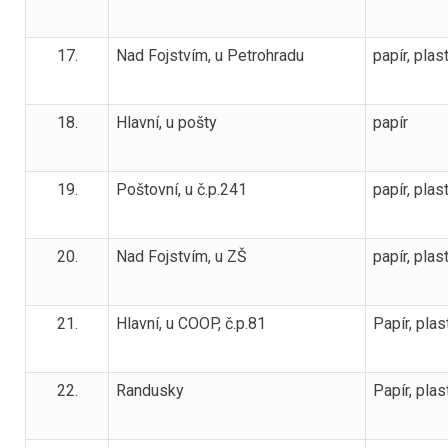
17.
Nad Fojstvím, u Petrohradu
papír, plas
18.
Hlavní, u pošty
papír
19.
Poštovní, u č.p.241
papír, plas
20.
Nad Fojstvím, u ZŠ
papír, plas
21.
Hlavní, u COOP, č.p.81
Papír, plas
22.
Randusky
Papír, plas