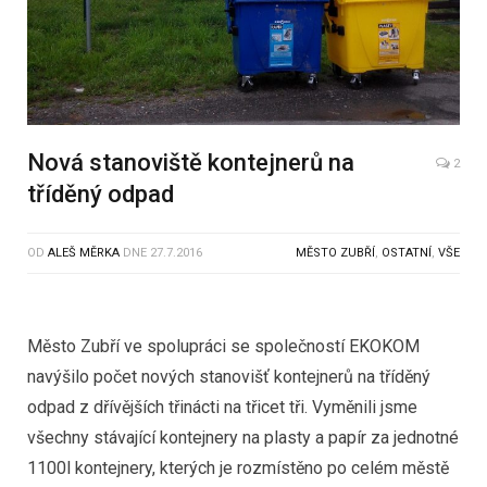
Nová stanoviště kontejnerů na
2
tříděný odpad
OD
ALEŠ MĚRKA
DNE
27.7.2016
MĚSTO ZUBŘÍ
,
OSTATNÍ
,
VŠE
Město Zubří ve spolupráci se společností EKOKOM
navýšilo počet nových stanovišť kontejnerů na tříděný
odpad z dřívějších třinácti na třicet tři. Vyměnili jsme
všechny stávající kontejnery na plasty a papír za jednotné
1100l kontejnery, kterých je rozmístěno po celém městě