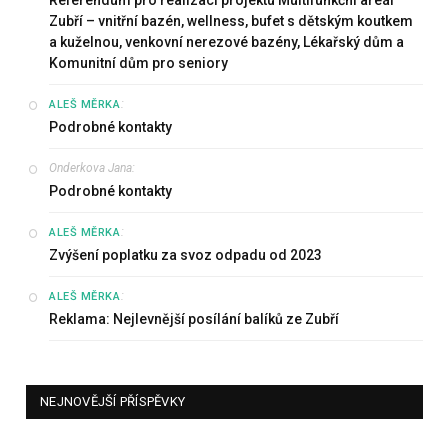
Zubří – vnitřní bazén, wellness, bufet s dětským koutkem
a kuželnou, venkovní nerezové bazény, Lékařský dům a
Komunitní dům pro seniory
:
ALEŠ MĚRKA
Podrobné kontakty
Onderkova Jana
:
Podrobné kontakty
:
ALEŠ MĚRKA
Zvýšení poplatku za svoz odpadu od 2023
:
ALEŠ MĚRKA
Reklama: Nejlevnější posílání balíků ze Zubří
NEJNOVĚJŠÍ PŘÍSPĚVKY