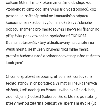
celkem 80ks. Tímto krokem zmenšíme dostupovou
vzdálenost, čímž docílíme vyšší třídivosti odpadů, což
povede ke snížení produkce komunálního odpadu
končícího na skládce. Zvýšení množství vytříděného
odpadu znamená pro město rovněž i navýšení finančního
příspěvku poskytovaného společností EKOKOM.
Seznam stanovišť, který aktualizovaný naleznete i na
webu města, se může v průběhu roku mírně měnit,
protože budeme nadále vyhodnocovat naplněnost těchto
kontejnerů.
Chceme apelovat na občany, ať se snaží udržovat na
těchto stanovištích pořádek a všímat si i neukázněných
občanů, kteří nedbají na čistotu svého okolí a odkládají
zde i objemný odpad (koberce, židle, křesla, postele…),
který mohou zdarma odložit ve sběrném dvoře
(út,