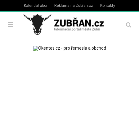
Kalendář akcí
Reklama na Zubřan.cz
Kontakty