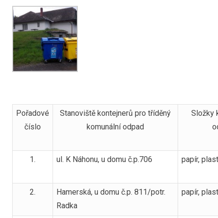
Pořadové
Stanoviště kontejnerů pro tříděný
Složky 
číslo
komunální odpad
o
1.
ul. K Náhonu, u domu č.p.706
papír, plas
2.
Hamerská, u domu č.p. 811/potr.
papír, plas
Radka