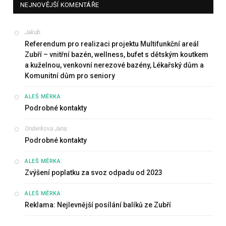
NEJNOVĚJŠÍ KOMENTÁŘE
Jakub
:
Referendum pro realizaci projektu Multifunkční areál
Zubří – vnitřní bazén, wellness, bufet s dětským koutkem
a kuželnou, venkovní nerezové bazény, Lékařský dům a
Komunitní dům pro seniory
:
ALEŠ MĚRKA
Podrobné kontakty
Onderkova Jana
:
Podrobné kontakty
:
ALEŠ MĚRKA
Zvýšení poplatku za svoz odpadu od 2023
:
ALEŠ MĚRKA
Reklama: Nejlevnější posílání balíků ze Zubří