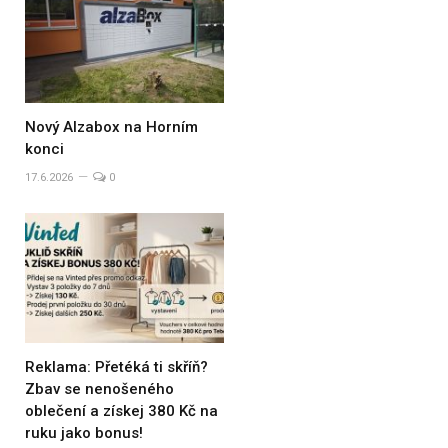
Nový Alzabox na Horním
konci
17.6.2026
0
Reklama: Přetéká ti skříň?
Zbav se nenošeného
oblečení a získej 380 Kč na
ruku jako bonus!