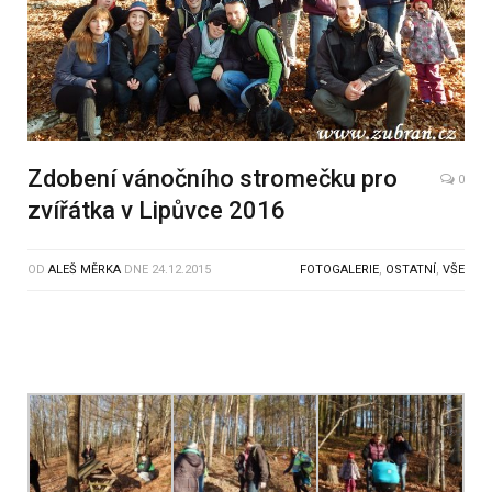
Zdobení vánočního stromečku pro
0
zvířátka v Lipůvce 2016
OD
ALEŠ MĚRKA
DNE
24.12.2015
FOTOGALERIE
,
OSTATNÍ
,
VŠE