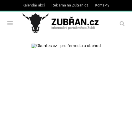
Kalendář akcí
Reklama na Zubřan.cz
Kontakty