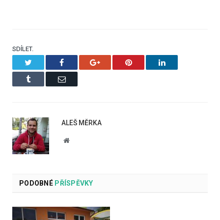
SDÍLET.
Twitter
Facebook
Google+
Pinterest
LinkedIn
Tumblr
Email
ALEŠ MĚRKA
Website
PODOBNÉ
PŘÍSPĚVKY