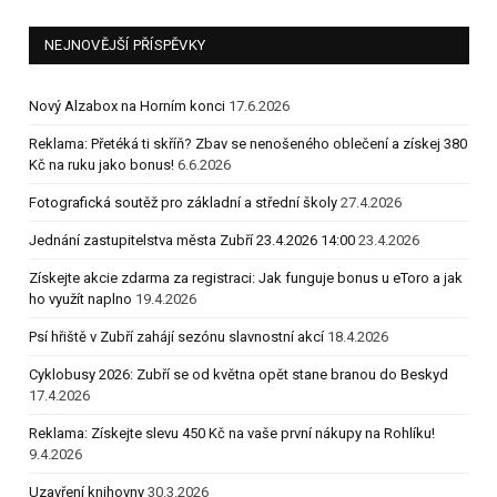
NEJNOVĚJŠÍ PŘÍSPĚVKY
Nový Alzabox na Horním konci
17.6.2026
Reklama: Přetéká ti skříň? Zbav se nenošeného oblečení a získej 380
Kč na ruku jako bonus!
6.6.2026
Fotografická soutěž pro základní a střední školy
27.4.2026
Jednání zastupitelstva města Zubří 23.4.2026 14:00
23.4.2026
Získejte akcie zdarma za registraci: Jak funguje bonus u eToro a jak
ho využít naplno
19.4.2026
Psí hřiště v Zubří zahájí sezónu slavnostní akcí
18.4.2026
Cyklobusy 2026: Zubří se od května opět stane branou do Beskyd
17.4.2026
Reklama: Získejte slevu 450 Kč na vaše první nákupy na Rohlíku!
9.4.2026
Uzavření knihovny
30.3.2026