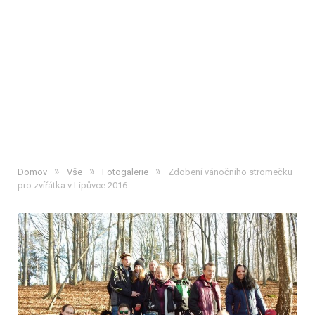
»
»
»
Domov
Vše
Fotogalerie
Zdobení vánočního stromečku
pro zvířátka v Lipůvce 2016