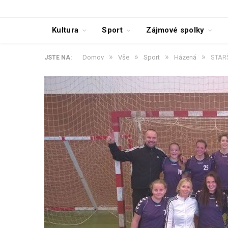
Kultura
Sport
Zájmové spolky
»
»
»
»
Domov
Vše
Sport
Házená
STAR
JSTE NA: