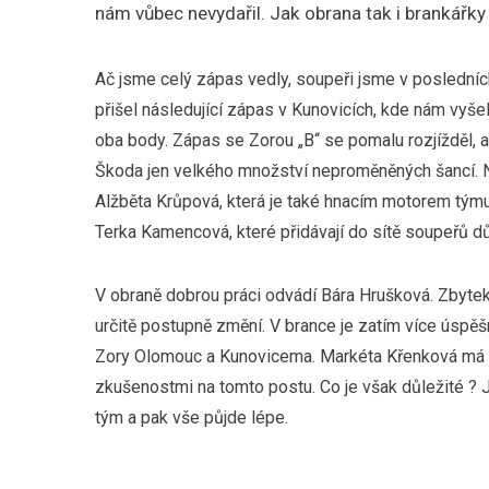
nám vůbec nevydařil. Jak obrana tak i brankářky 
Ač jsme celý zápas vedly, soupeři jsme v posledníc
přišel následující zápas v Kunovicích, kde nám vyše
oba body. Zápas se Zorou „B“ se pomalu rozjížděl, a
Škoda jen velkého množství neproměněných šancí. Nej
Alžběta Krůpová, která je také hnacím motorem týmu
Terka Kamencová, které přidávají do sítě soupeřů dů
V obraně dobrou práci odvádí Bára Hrušková. Zbytek 
určitě postupně změní. V brance je zatím více úspěš
Zory Olomouc a Kunovicema. Markéta Křenková má z
zkušenostmi na tomto postu. Co je však důležité ? Je
tým a pak vše půjde lépe.