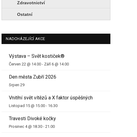
Zdravotnictví
Ostatní
NADCHÁZEJÍCÍ AKCE
Výstava – Svět kostiček®
Červen 22 @ 14.00
-
Září 6 @ 14.00
Den města Zubří 2026
Srpen 29
Vnitřní svět vítězů a X faktor úspěšných
Listopad 15 @ 15.00
-
16.30
Travesti Divoké kočky
Prosinec 4 @ 18.30
-
21.00