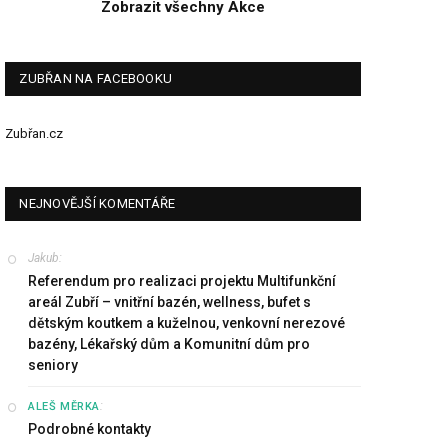
Zobrazit všechny Akce
ZUBŘAN NA FACEBOOKU
Zubřan.cz
NEJNOVĚJŠÍ KOMENTÁŘE
Jakub
:
Referendum pro realizaci projektu Multifunkční
areál Zubří – vnitřní bazén, wellness, bufet s
dětským koutkem a kuželnou, venkovní nerezové
bazény, Lékařský dům a Komunitní dům pro
seniory
:
ALEŠ MĚRKA
Podrobné kontakty