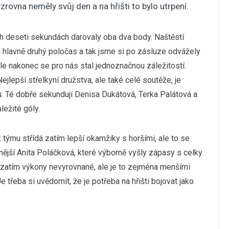
zrovna neměly svůj den a na hřišti to bylo utrpení.
h deseti sekundách darovaly oba dva body. Naštěstí
l hlavně druhý poločas a tak jsme si po zásluze odvážely
le nakonec se pro nás stal jednoznačnou záležitostí.
lepší střelkyní družstva, ale také celé soutěže, je
. Té dobře sekundují Denisa Dukátová, Terka Palátová a
ležité góly.
týmu střídá zatím lepší okamžiky s horšími, ale to se
nější Anita Poláčková, které výborně vyšly zápasy s celky
atím výkony nevyrovnané, ale je to zejména menšími
 třeba si uvědomit, že je potřeba na hřišti bojovat jako