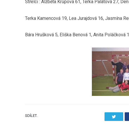
Střelci : Alžběta Krůpová 61, Terka Palátová 27, De
Terka Kamencová 19, Lea Jurajdová 16, Jasmína R
Bára Hrušková 5, Eliška Benová 1, Anita Poláčková 
SDÍLET.
Twitter