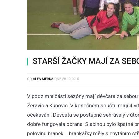
STARŠÍ ŽAČKY MAJÍ ZA SE
OD
ALEŠ MĚRKA
DNE
20.10.2015
V podzimní části sezóny mají děvčata za sebou 5 
Žeravic a Kunovic. V konečném součtu mají 4 vítě
očekávání. Děvčata se postupně sehrávaly v útočn
dobře fungovala obrana. Slabinou bylo špatné br
polovinu branek. I brankářky měly s chytáním stř