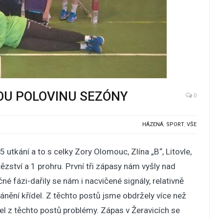
BOU POLOVINU SEZÓNY
0
HÁZENÁ
,
SPORT
,
VŠE
utkání a to s celky Zory Olomouc, Zlína „B“, Litovle,
zství a 1 prohru. První tři zápasy nám vyšly nad
é fázi-dařily se nám i nacvičené signály, relativně
ánění křídel. Z těchto postů jsme obdržely více než
el z těchto postů problémy. Zápas v Žeravicích se