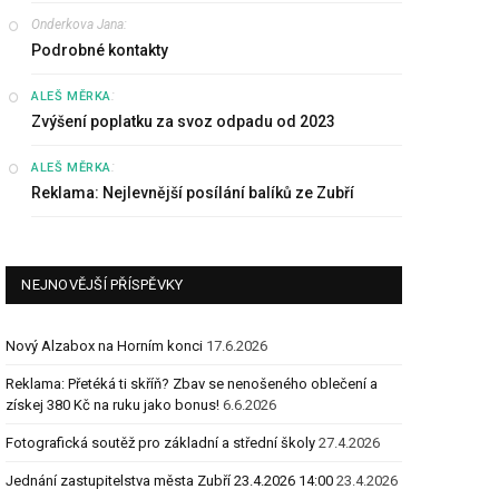
Onderkova Jana
:
Podrobné kontakty
:
ALEŠ MĚRKA
Zvýšení poplatku za svoz odpadu od 2023
:
ALEŠ MĚRKA
Reklama: Nejlevnější posílání balíků ze Zubří
NEJNOVĚJŠÍ PŘÍSPĚVKY
Nový Alzabox na Horním konci
17.6.2026
Reklama: Přetéká ti skříň? Zbav se nenošeného oblečení a
získej 380 Kč na ruku jako bonus!
6.6.2026
Fotografická soutěž pro základní a střední školy
27.4.2026
Jednání zastupitelstva města Zubří 23.4.2026 14:00
23.4.2026