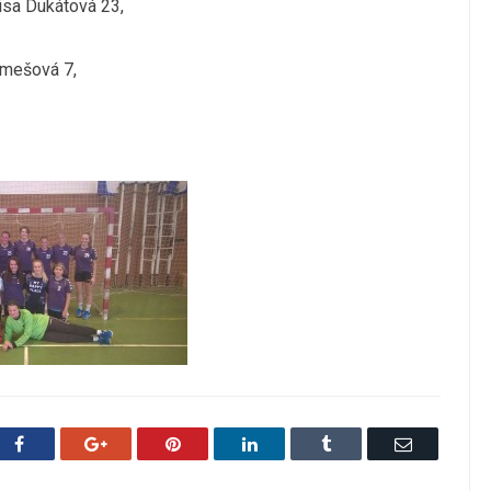
nisa Dukátová 23,
emešová 7,
1
Facebook
Google+
Pinterest
LinkedIn
Tumblr
Email