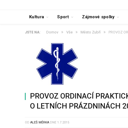
Kultura
Sport
Zájmové spolky
»
»
»
Domov
Vše
Město Zubří
PROVOZ OR
JSTE NA:
PROVOZ ORDINACÍ PRAKTIC
O LETNÍCH PRÁZDNINÁCH 2
OD
ALEŠ MĚRKA
DNE
1.7.2015