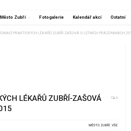
Město Zubří
Fotogalerie
Kalendář akcí
Ostatní
DINACÍ PRAKTICKÝCH LÉKAŘŮ ZUBŘÍ-ZAŠOVÁ O LETNÍCH PRÁZDNINÁCH 20
KÝCH LÉKAŘŮ ZUBŘÍ-ZAŠOVÁ
0
015
MĚSTO ZUBŘÍ
,
VŠE