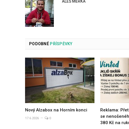
ALEŠ MĚRKA
PODOBNÉ
PŘÍSPĚVKY
Nový Alzabox na Horním konci
Reklama: Přet
se nenošeného
17.6.2026
0
380 Kč na ruk