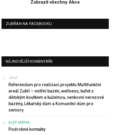
Zobrazit všechny Akce
ZUBŘAN NA FACEBOOKU
NEJNOVĚJŠÍ KOMENTÁŘE
Jakub
:
Referendum pro realizaci projektu Multifunkční
areál Zubří – vnitřní bazén, wellness, bufet s
dětským koutkem a kuželnou, venkovní nerezové
bazény, Lékařský dům a Komunitní dům pro
seniory
:
ALEŠ MĚRKA
Podrobné kontakty