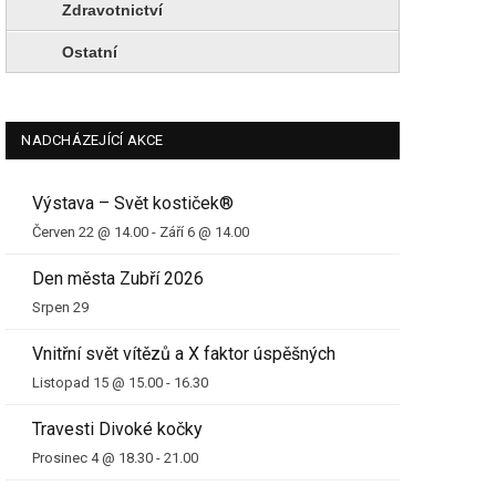
Zdravotnictví
Ostatní
NADCHÁZEJÍCÍ AKCE
Výstava – Svět kostiček®
Červen 22 @ 14.00
-
Září 6 @ 14.00
Den města Zubří 2026
Srpen 29
Vnitřní svět vítězů a X faktor úspěšných
Listopad 15 @ 15.00
-
16.30
Travesti Divoké kočky
Prosinec 4 @ 18.30
-
21.00