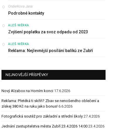
Onderkova Jana
:
Podrobné kontakty
:
ALEŠ MĚRKA
Zvýšení poplatku za svoz odpadu od 2023
:
ALEŠ MĚRKA
Reklama: Nejlevnější posílání balíků ze Zubří
NEJNOVĚJŠÍ PŘÍSPĚVKY
Nový Alzabox na Horním konci
17.6.2026
Reklama: Přetéká ti skříň? Zbav se nenošeného oblečení a
získej 380 Kč na ruku jako bonus!
6.6.2026
Fotografická soutěž pro základní a střední školy
27.4.2026
Jednání zastupitelstva města Zubří 23.4.2026 14:00
23.4.2026