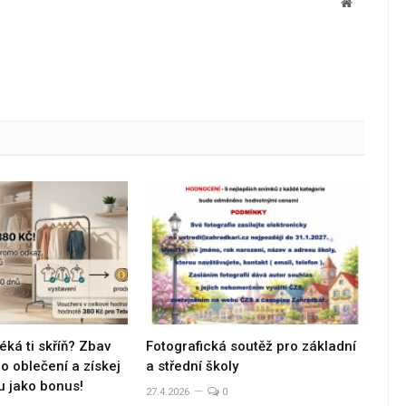
Website
éká ti skříň? Zbav
Fotografická soutěž pro základní
 oblečení a získej
a střední školy
u jako bonus!
27.4.2026
0