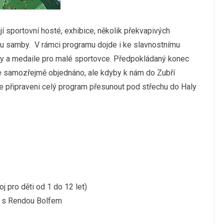
í sportovní hosté, exhibice, několik překvapivých
mu samby. V rámci programu dojde i ke slavnostnímu
ny a medaile pro malé sportovce. Předpokládaný konec
je samozřejmě objednáno, ale kdyby k nám do Zubří
e připraveni celý program přesunout pod střechu do Haly
pro děti od 1 do 12 let)
a s Rendou Bolfem