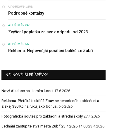
Onderkova Jana
:
Podrobné kontakty
:
ALEŠ MĚRKA
Zvýšení poplatku za svoz odpadu od 2023
:
ALEŠ MĚRKA
Reklama: Nejlevnější posílání balíků ze Zubří
NEJNOVĚJŠÍ PŘÍSPĚVKY
Nový Alzabox na Horním konci
17.6.2026
Reklama: Přetéká ti skříň? Zbav se nenošeného oblečení a
získej 380 Kč na ruku jako bonus!
6.6.2026
Fotografická soutěž pro základní a střední školy
27.4.2026
Jednání zastupitelstva města Zubří 23.4.2026 14:00
23.4.2026