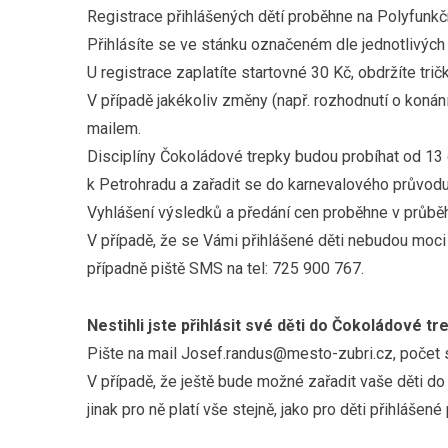
Registrace přihlášených dětí proběhne na Polyfunkč
Přihlásíte se ve stánku označeném dle jednotlivých 
U registrace zaplatíte startovné 30 Kč, obdržíte tričk
V případě jakékoliv změny (např. rozhodnutí o koná
mailem.
Disciplíny Čokoládové trepky budou probíhat od 13
k Petrohradu a zařadit se do karnevalového průvodu
Vyhlášení výsledků a předání cen proběhne v průbě
V případě, že se Vámi přihlášené děti nebudou moci
případně piště SMS na tel: 725 900 767.
Nestihli jste přihlásit své děti do Čokoládové t
Pište na mail Josef.randus@mesto-zubri.cz, počet st
V případě, že ještě bude možné zařadit vaše děti do 
jinak pro ně platí vše stejně, jako pro děti přihlášen