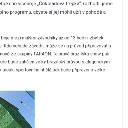
letického víceboje „Čokoládová trepka“, rozhodli jsme
tého programu, abyste si jej mohli užít v pohodě a
 boje mezi malými závodníky již od 13 hodin, zbytek
e. Kdo nebude závodit, může se na průvod připravovat u
pánové ze skupiny FARAON. Ta pravá brazilská show pak
kde bude zahájen velký brazilský průvod s alegorickým
V areálu sportovního hřiště pak bude připraveno velké