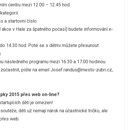
ním centru mezi 12.00 – 12.45 hod.
kategorií.
o a startovní číslo.
ní akce v Hale za špatného počasí) budete informování e-
 do 14.30 hod. Poté se s dětmi můžete přesunout
.
hu následného programu mezi 16.30 a 17.00 hodinou.
 zúčastnit, pište na email Josef.randus@mesto-zubri.cz,
repky 2015 přes web on-line?
artujících dětí je omezen!
soutěže, děti už nemají nárok na účastnické tričko, ale
é přes web.