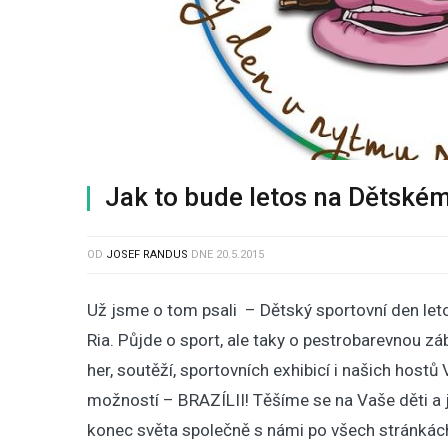
Jak to bude letos na Dětském
OD
JOSEF RANDUS
DNE
20.5.2015
Už jsme o tom psali – Dětský sportovní den let
Ria. Půjde o sport, ale taky o pestrobarevnou 
her, soutěží, sportovních exhibicí i našich ho
možností – BRAZÍLII! Těšíme se na Vaše děti a je
konec světa společně s námi po všech stránkách