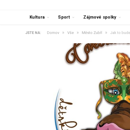
Kultura
Sport
Zájmové spolky
»
»
»
Domov
Vše
Město Zubří
Jak to bude
JSTE NA: