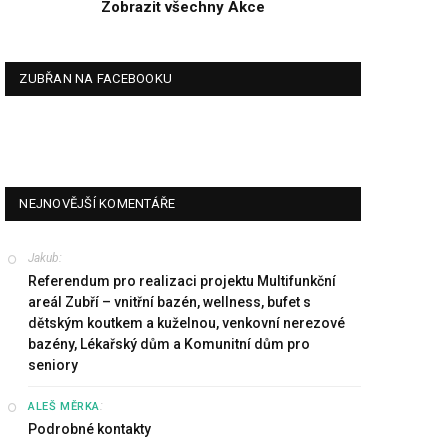
Zobrazit všechny Akce
ZUBŘAN NA FACEBOOKU
NEJNOVĚJŠÍ KOMENTÁŘE
Jakub
:
Referendum pro realizaci projektu Multifunkční
areál Zubří – vnitřní bazén, wellness, bufet s
dětským koutkem a kuželnou, venkovní nerezové
bazény, Lékařský dům a Komunitní dům pro
seniory
:
ALEŠ MĚRKA
Podrobné kontakty