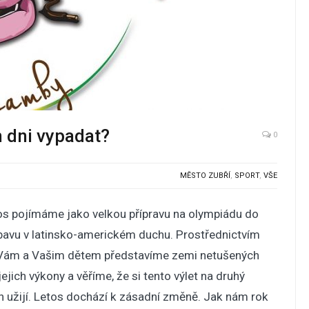
 dni vypadat?
0
MĚSTO ZUBŘÍ
,
SPORT
,
VŠE
os pojímáme jako velkou přípravu na olympiádu do
zábavu v latinsko-americkém duchu. Prostřednictvím
stů Vám a Vašim dětem představíme zemi netušených
jich výkony a věříme, že si tento výlet na druhý
 užijí. Letos dochází k zásadní změně. Jak nám rok