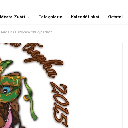
Město Zubří
Fotogalerie
Kalendář akcí
Ostatní
 letos na Dětském dni vypadat?