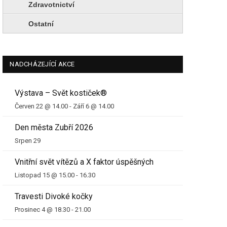
Zdravotnictví
Ostatní
NADCHÁZEJÍCÍ AKCE
Výstava – Svět kostiček®
Červen 22 @ 14.00
-
Září 6 @ 14.00
Den města Zubří 2026
Srpen 29
Vnitřní svět vítězů a X faktor úspěšných
Listopad 15 @ 15.00
-
16.30
Travesti Divoké kočky
Prosinec 4 @ 18.30
-
21.00