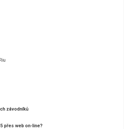
Riu
ých závodníků
15 přes web on-line?