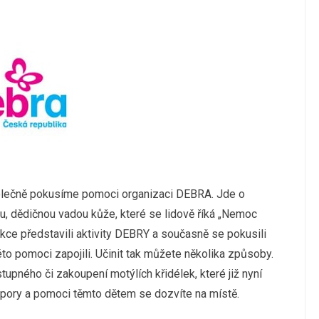
olečně pokusíme pomoci organizaci DEBRA. Jde o
u, dědičnou vadou kůže, které se lidově říká „Nemoc
akce představili aktivity DEBRY a současně se pokusili
to pomoci zapojili. Učinit tak můžete několika způsoby.
upného či zakoupení motýlích křidélek, které již nyní
dpory a pomoci těmto dětem se dozvíte na místě.