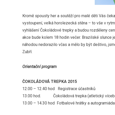
Kromě spousty her a soutěží pro malé děti Vás čekaj
vystoupení, velká horolezecká stěna – to vše v ryt
vyhlášení Čokoládové trepky a budou rozděleny ce
akce bude kolem 18 hodin večer. Brazilské slunce 
náhodou nedorazilo včas a mělo by být deštivo, jsm
Zubří.
Orientační program
ČOKOLÁDOVÁ TREPKA 2015
12.00 – 12.40 hod Registrace účastníků
13.00 hod. Čokoládová trepka (atletický víceboj 
13.00 – 14.30 hod Fotbalové hrátky a autogramiád